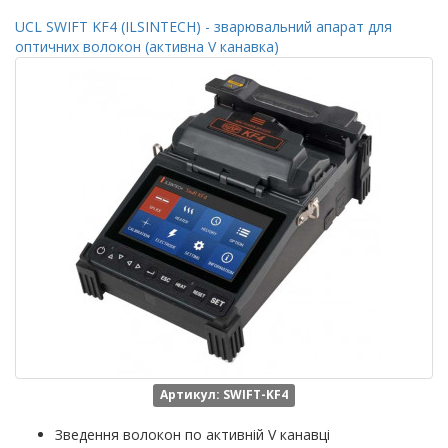
UCL SWIFT KF4 (ILSINTECH) - зварювальний апарат для
оптичних волокон (активна V канавка)
Артикул: SWIFT-KF4
Зведення волокон по активній V канавці