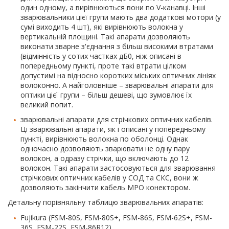
один одному, а вирівнюються вони по V-канавці. Інші
зварювальники цієї групи мають два додаткові мотори (у
сумі виходить 4 шт), які вирівнюють волокна у
вертикальній площині. Такі апарати дозволяють
виконати зварне з'єднання з більш високими втратами
(відмінність у сотих частках дБ0, ніж описані в
попередньому пункті, проте такі втрати цілком
допустимі на відносно коротких міських оптичних лініях
волоконно. А найголовніше – зварювальні апарати для
оптики цієї групи – більш дешеві, що зумовлює їх
великий попит.
зварювальні апарати для стрічкових оптичних кабелів.
Ці зварювальні апарати, як і описані у попередньому
пункті, вирівнюють волокна по оболонці. Однак
одночасно дозволяють зварювати не одну пару
волокон, а одразу стрічки, що включають до 12
волокон. Такі апарати застосовуються для зварювання
стрічкових оптичних кабелів у СОД та СКС, вони ж
дозволяють закінчити кабель MPO конектором.
Детальну порівняльну таблицю зварювальних апаратів:
Fujikura (FSM-80S, FSM-80S+, FSM-86S, FSM-62S+, FSM-
36S, FSM-22S, FSM-86R12),