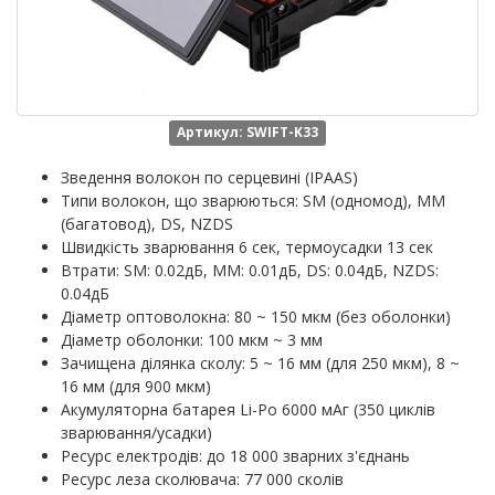
Артикул: SWIFT-K33
Зведення волокон по серцевині (IPAAS)
Типи волокон, що зварюються: SM (одномод), MM
(багатовод), DS, NZDS
Швидкість зварювання 6 сек, термоусадки 13 сек
Втрати: SM: 0.02дБ, MM: 0.01дБ, DS: 0.04дБ, NZDS:
0.04дБ
Діаметр оптоволокна: 80 ~ 150 мкм (без оболонки)
Діаметр оболонки: 100 мкм ~ 3 мм
Зачищена ділянка сколу: 5 ~ 16 мм (для 250 мкм), 8 ~
16 мм (для 900 мкм)
Акумуляторна батарея Li-Po 6000 мАг (350 циклів
зварювання/усадки)
Ресурс електродів: до 18 000 зварних з'єднань
Ресурс леза сколювача: 77 000 сколів