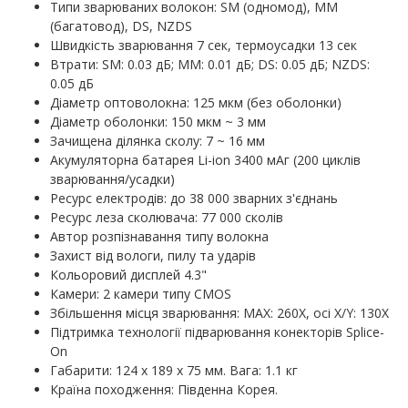
Типи зварюваних волокон: SM (одномод), MM
(багатовод), DS, NZDS
Швидкість зварювання 7 сек, термоусадки 13 сек
Втрати: SM: 0.03 дБ; MM: 0.01 дБ; DS: 0.05 дБ; NZDS:
0.05 дБ
Діаметр оптоволокна: 125 мкм (без оболонки)
Діаметр оболонки: 150 мкм ~ 3 мм
Зачищена ділянка сколу: 7 ~ 16 мм
Акумуляторна батарея Li-ion 3400 мАг (200 циклів
зварювання/усадки)
Ресурс електродів: до 38 000 зварних з'єднань
Ресурс леза сколювача: 77 000 сколів
Автор розпізнавання типу волокна
Захист від вологи, пилу та ударів
Кольоровий дисплей 4.3"
Камери: 2 камери типу CMOS
Збільшення місця зварювання: MAX: 260X, осі X/Y: 130X
Підтримка технології підварювання конекторів Splice-
On
Габарити: 124 х 189 х 75 мм. Вага: 1.1 кг
Країна походження: Південна Корея.