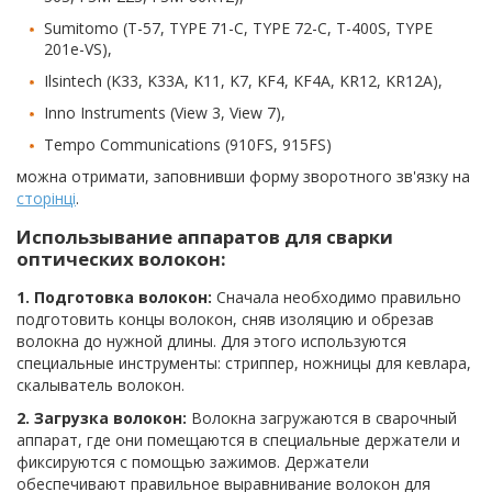
Sumitomo (T-57, TYPE 71-C, TYPE 72-C, T-400S, TYPE
201e-VS),
Ilsintech (K33, K33A, K11, K7, KF4, KF4A, KR12, KR12A),
Inno Instruments (View 3, View 7),
Tempo Communications (910FS, 915FS)
можна отримати, заповнивши форму зворотного зв'язку на
сторінці
.
Использывание аппаратов для сварки
оптических волокон:
1. Подготовка волокон:
Сначала необходимо правильно
подготовить концы волокон, сняв изоляцию и обрезав
волокна до нужной длины. Для этого используются
специальные инструменты: стриппер, ножницы для кевлара,
скалыватель волокон.
2. Загрузка волокон:
Волокна загружаются в сварочный
аппарат, где они помещаются в специальные держатели и
фиксируются с помощью зажимов. Держатели
обеспечивают правильное выравнивание волокон для