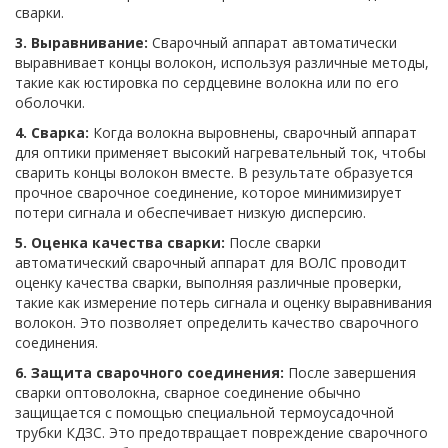
сварки.
3. Выравнивание:
Сварочный аппарат автоматически
выравнивает концы волокон, используя различные методы,
такие как юстировка по сердцевине волокна или по его
оболочки.
4. Сварка:
Когда волокна выровнены, сварочный аппарат
для оптики применяет высокий нагревательный ток, чтобы
сварить концы волокон вместе. В результате образуется
прочное сварочное соединение, которое минимизирует
потери сигнала и обеспечивает низкую дисперсию.
5. Оценка качества сварки:
После сварки
автоматический сварочный аппарат для ВОЛС проводит
оценку качества сварки, выполняя различные проверки,
такие как измерение потерь сигнала и оценку выравнивания
волокон. Это позволяет определить качество сварочного
соединения.
6. Защита сварочного соединения:
После завершения
сварки оптоволокна, сварное соединение обычно
защищается с помощью специальной термоусадочной
трубки КДЗС. Это предотвращает повреждение сварочного