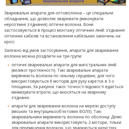
Зварювальні апарати для оптоволокна – це спеціальне
обладнання, що дозволяє зварювати (виконувати
нероз'ємне з'єднання) оптичні волокна. Вони
застосовуються в процесі монтажу оптичних ліній: з'єднання
оптичних кабелів та встановлення кабельних закінчень на
кросі.
Залежно від умов застосування, апарати для зварювання
волокна можна розділити на три групи:
оптичні зварювальні апарати для магістральних ліній
(великої протяжності). Такі зварювальні апарати
вирівнюють волокна по їхньому серцевині, для чого
використовуються 6 моторів для руху кареток в 3-х
площинах. За рахунок такої точності відомості вдається
мінімізувати втрати, що вносяться на зварному
з'єднанні.
апарати для зварювання волокна на мережі доступу
(міських та внутрішньооб'єктових ВОЛЗ). Такі
зварювальники вирівнюють волокна по оболонці. Деякі
зварювальні апарати використовують 2 мотори, тільки
для переміщення волокон, що зварюються назустріч