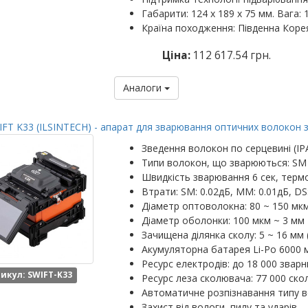
Габарити: 124 х 189 х 75 мм. Вага: 1
Країна походження: Південна Коре
Ціна:
112 617.54 грн.
Аналоги
FT K33 (ILSINTECH) - апарат для зварювання оптичних волокон 
Зведення волокон по серцевині (IP
Типи волокон, що зварюються: SM
Швидкість зварювання 6 сек, термо
Втрати: SM: 0.02дБ, MM: 0.01дБ, DS
Діаметр оптоволокна: 80 ~ 150 мк
Діаметр оболонки: 100 мкм ~ 3 мм
Зачищена ділянка сколу: 5 ~ 16 мм 
Акумуляторна батарея Li-Po 6000 м
Ресурс електродів: до 18 000 зварн
икул: SWIFT-K33
Ресурс леза сколювача: 77 000 скол
Автоматичне розпізнавання типу 
Захист від вологи, пилу та ударів