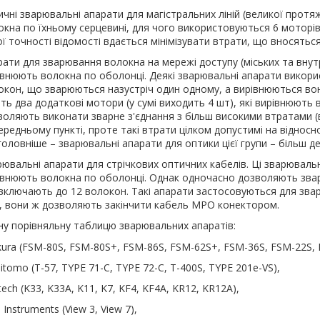
ичні зварювальні апарати для магістральних ліній (великої протя
окна по їхньому серцевині, для чого використовуються 6 моторів 
ї точності відомості вдається мінімізувати втрати, що вносяться
рати для зварювання волокна на мережі доступу (міських та вну
івнюють волокна по оболонці. Деякі зварювальні апарати викори
окон, що зварюються назустріч один одному, а вирівнюються вони 
ть два додаткові мотори (у сумі виходить 4 шт), які вирівнюють 
воляють виконати зварне з'єднання з більш високими втратами (ві
редньому пункті, проте такі втрати цілком допустимі на відносн
головніше – зварювальні апарати для оптики цієї групи – більш д
ювальні апарати для стрічкових оптичних кабелів. Ці зварювальні
івнюють волокна по оболонці. Однак одночасно дозволяють зварю
включають до 12 волокон. Такі апарати застосовуються для звар
, вони ж дозволяють закінчити кабель MPO конектором.
у порівняльну таблицю зварювальних апаратів:
ikura (FSM-80S, FSM-80S+, FSM-86S, FSM-62S+, FSM-36S, FSM-22S,
tomo (T-57, TYPE 71-C, TYPE 72-C, T-400S, TYPE 201e-VS),
ntech (K33, K33A, K11, K7, KF4, KF4A, KR12, KR12A),
 Instruments (View 3, View 7),