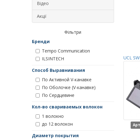
Відео
Акції
Фільтри
Бренди
Tempo Communication
UCL SWI
ILSINTECH
Способ Выравнивания
По Активной V-канавке
По Оболочке (V-канавке)
По Сердцевине
Кол-во свариваемых волокон
1 волокно
до 12 волокон
Арт
Диаметр покрытия