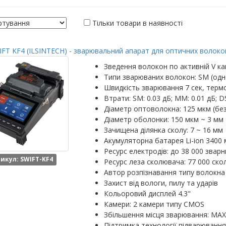
Тільки товари в наявності
FT KF4 (ILSINTECH) - зварювальний апарат для оптичних волокон
Зведення волокон по активній V ка
Типи зварюваних волокон: SM (одн
Швидкість зварювання 7 сек, термо
Втрати: SM: 0.03 дБ; MM: 0.01 дБ; DS
Діаметр оптоволокна: 125 мкм (бе
Діаметр оболонки: 150 мкм ~ 3 мм
Зачищена ділянка сколу: 7 ~ 16 мм
Акумуляторна батарея Li-ion 3400 
Ресурс електродів: до 38 000 зварн
икул: SWIFT-KF4
Ресурс леза сколювача: 77 000 скол
Автор розпізнавання типу волокна
Захист від вологи, пилу та ударів
Кольоровий дисплей 4.3"
Камери: 2 камери типу CMOS
Збільшення місця зварювання: MAX: 
Підтримка технології підварювання