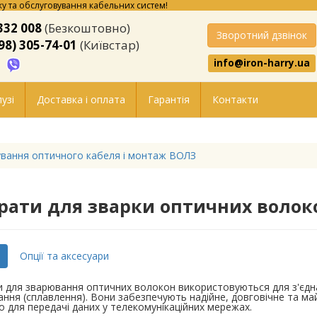
у та обслуговування кабельних систем!
332 008
(Безкоштовно)
Зворотний дзвінок
98) 305-74-01
(Київстар)
info@iron-harry.ua
узі
Доставка і оплата
Гарантія
Контакти
вання оптичного кабеля і монтаж ВОЛЗ
рати для зварки оптичних волок
Опції та аксесуари
 для зварювання оптичних волокон використовуються для з'єдн
ння (сплавлення). Вони забезпечують надійне, довговічне та м
 для передачі даних у телекомунікаційних мережах.