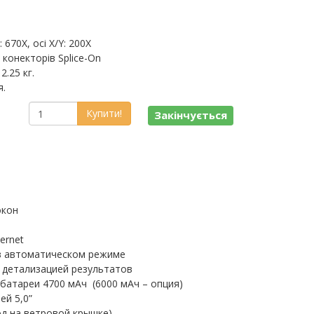
670X, осі X/Y: 200X
 конекторів Splice-On
2.25 кг.
я.
Купити!
Закінчується
окон
ernet
в автоматическом режиме
 детализацией результатов
батареи 4700 мАч (6000 мАч – опция)
ей 5,0”
од на ветровой крышке)