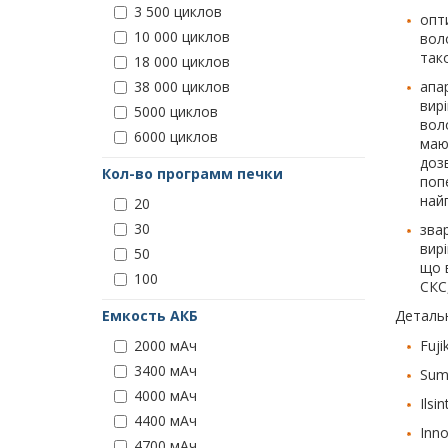
3 500 циклов
опт
10 000 циклов
вол
тако
18 000 циклов
апа
38 000 циклов
вир
5000 циклов
вол
6000 циклов
маю
доз
Кол-во программ печки
попе
най
20
30
звар
вир
50
що 
100
СКС
Детальн
Емкость АКБ
Fuj
2000 мАч
3400 мАч
Sumi
4000 мАч
Ilsi
4400 мАч
Inno
4700 мАч