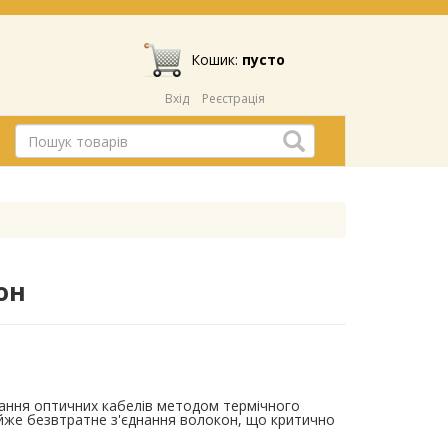
Кошик:
пусто
Вхід
Реєстрація
он
ання оптичних кабелів методом термічного
айже безвтратне з'єднання волокон, що критично