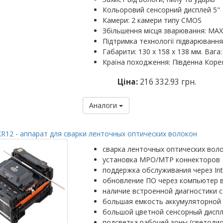
Кольоровий сенсорний дисплей 5"
Камери: 2 камери типу CMOS
Збільшення місця зварювання: MAX: 
Підтримка технології підварювання
Габарити: 130 х 158 х 138 мм. Вага: 
Країна походження: Південна Коре
Ціна:
216 332.93 грн.
Аналоги
R12 - аппарат для сварки ленточных оптических волокон
сварка ленточных оптических вол
установка MPO/MTP коннекторов
поддержка обслуживания через Int
обновление ПО через компьютер 
наличие встроенной диагностики с
большая емкость аккумуляторной 
большой цветной сенсорный диспл
подсветка рабочей зоны (светоди