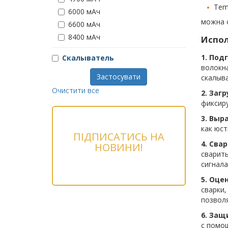
Tem
6000 мАч
можна 
6600 мАч
8400 мАч
Испол
1. Под
Скалыватель
волокна
Застосувати
скалыв
Очистити все
2. Заг
фиксир
3. Выр
как юст
ПІДПИСАТИСЬ НА
4. Свар
НОВИНИ!
сварить
сигнала
5. Оце
сварки,
позволя
6. Защ
с помо