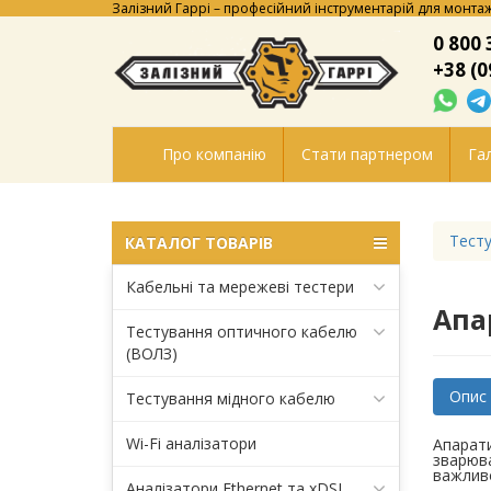
Залізний Гаррі – професійний інструментарій для монтаж
0 800 
+38 (0
Про компанію
Стати партнером
Гал
Тесту
КАТАЛОГ ТОВАРІВ
Кабельні та мережеві тестери
Апа
Тестування оптичного кабелю
(ВОЛЗ)
Опис
Тестування мідного кабелю
Wi-Fi аналізатори
Апарати
зварюва
важливо
Аналізатори Ethernet та xDSL