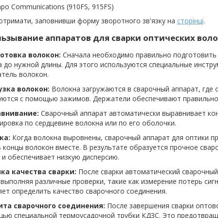
po Communications (910FS, 915FS)
отримати, заповнивши форму зворотного зв'язку на
сторінці
.
ьзывание аппаратов для сварки оптических воло
готовка волокон:
Сначала необходимо правильно подготовить 
 до нужной длины. Для этого используются специальные инстру
атель волокон.
рузка волокон:
Волокна загружаются в сварочный аппарат, где 
уются с помощью зажимов. Держатели обеспечивают правильное
авнивание:
Сварочный аппарат автоматически выравнивает кон
ировка по сердцевине волокна или по его оболочки.
ка:
Когда волокна выровнены, сварочный аппарат для оптики п
 концы волокон вместе. В результате образуется прочное свар
 и обеспечивает низкую дисперсию.
нка качества сварки:
После сварки автоматический сварочный
 выполняя различные проверки, такие как измерение потерь сиг
ет определить качество сварочного соединения.
ита сварочного соединения:
После завершения сварки оптов
щью специальной термоусадочной трубки КДЗС. Это предотвращ