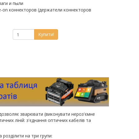
лаги и пыли
e-on коннекторов (держатели коннекторов
Купити!
дозволяє зварювати (виконувати нероз'ємне
чних ліній: з'єднання оптичних кабелів та
розділити на три групи: