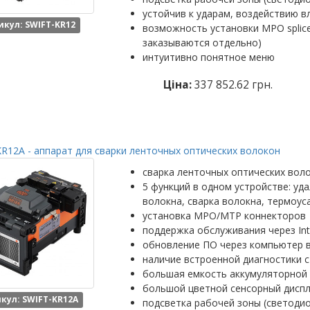
устойчив к ударам, воздействию в
икул: SWIFT-KR12
возможность установки MPO splic
заказываются отдельно)
интуитивно понятное меню
Ціна:
337 852.62 грн.
R12A - аппарат для сварки ленточных оптических волокон
сварка ленточных оптических вол
5 функций в одном устройстве: уд
волокна, сварка волокна, термоус
установка MPO/MTP коннекторов
поддержка обслуживания через Int
обновление ПО через компьютер 
наличие встроенной диагностики с
большая емкость аккумуляторной 
большой цветной сенсорный диспл
кул: SWIFT-KR12A
подсветка рабочей зоны (светоди