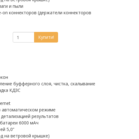
лаги и пыли
e-on коннекторов (держатели коннекторов
Купити!
окон
аление буфферного слоя, чистка, скалывание
адка КДЗС
ernet
в автоматическом режиме
 детализацией результатов
батареи 6000 мАч
ей 5,0”
од на ветровой крышке)