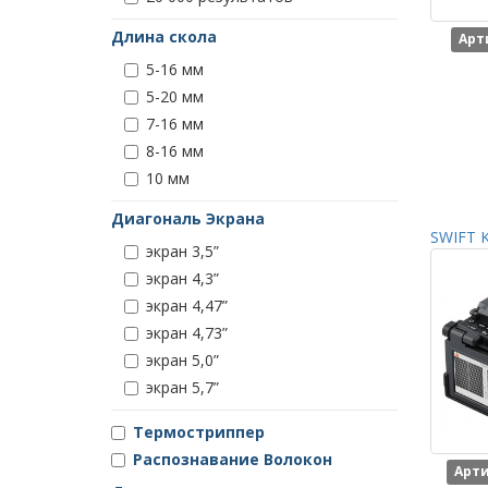
Длина скола
Арт
5-16 мм
5-20 мм
7-16 мм
8-16 мм
10 мм
Диагональ Экрана
SWIFT K
экран 3,5”
экран 4,3”
экран 4,47”
экран 4,73”
экран 5,0”
экран 5,7”
Термостриппер
Распознавание Волокон
Арти