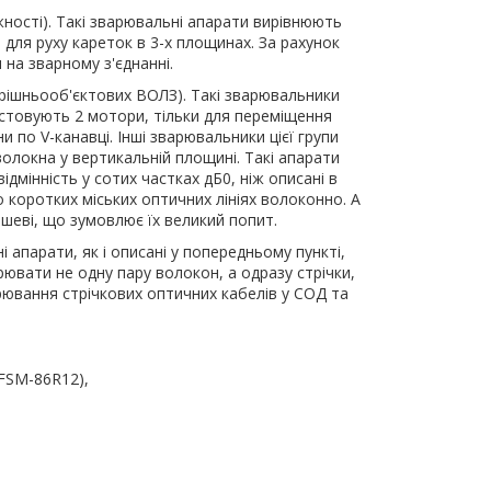
жності). Такі зварювальні апарати вирівнюють
для руху кареток в 3-х площинах. За рахунок
 на зварному з'єднанні.
трішньооб'єктових ВОЛЗ). Такі зварювальники
стовують 2 мотори, тільки для переміщення
по V-канавці. Інші зварювальники цієї групи
волокна у вертикальній площині. Такі апарати
дмінність у сотих частках дБ0, ніж описані в
о коротких міських оптичних лініях волоконно. А
ешеві, що зумовлює їх великий попит.
 апарати, як і описані у попередньому пункті,
вати не одну пару волокон, а одразу стрічки,
ювання стрічкових оптичних кабелів у СОД та
 FSM-86R12),