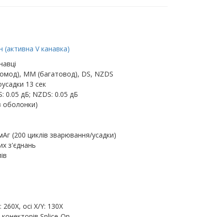
 (активна V канавка)
навці
омод), MM (багатовод), DS, NZDS
усадки 13 сек
: 0.05 дБ; NZDS: 0.05 дБ
з оболонки)
мАг (200 циклів зварювання/усадки)
их з'єднань
ів
260X, осі X/Y: 130X
 конекторів Splice-On