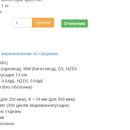
.1 кг
я.
Купити!
Очікуємо
з вирівнюванням по серцевині
AAS)
 (одномод), MM (багатовод), DS, NZDS
усадки 13 сек
: 0.04дБ, NZDS: 0.04дБ
м (без оболонки)
(для 250 мкм), 8 ~ 16 мм (для 900 мкм)
Аг (350 циклів зварювання/усадки)
их з'єднань
ів
волокна