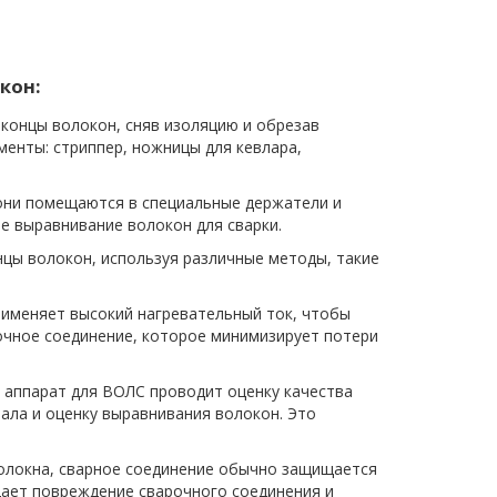
кон:
концы волокон, сняв изоляцию и обрезав
менты: стриппер, ножницы для кевлара,
они помещаются в специальные держатели и
 выравнивание волокон для сварки.
цы волокон, используя различные методы, такие
рименяет высокий нагревательный ток, чтобы
очное соединение, которое минимизирует потери
 аппарат для ВОЛС проводит оценку качества
нала и оценку выравнивания волокон. Это
олокна, сварное соединение обычно защищается
ает повреждение сварочного соединения и