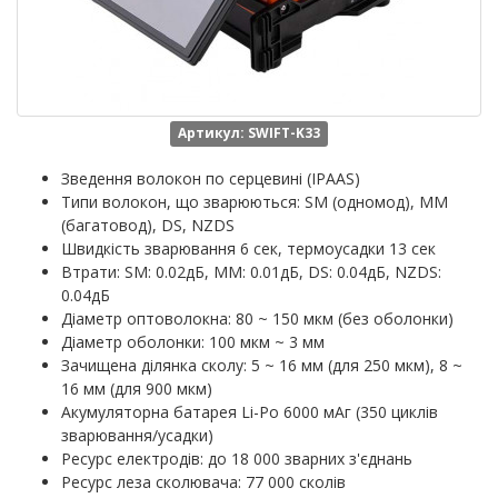
Артикул: SWIFT-K33
Зведення волокон по серцевині (IPAAS)
Типи волокон, що зварюються: SM (одномод), MM
(багатовод), DS, NZDS
Швидкість зварювання 6 сек, термоусадки 13 сек
Втрати: SM: 0.02дБ, MM: 0.01дБ, DS: 0.04дБ, NZDS:
0.04дБ
Діаметр оптоволокна: 80 ~ 150 мкм (без оболонки)
Діаметр оболонки: 100 мкм ~ 3 мм
Зачищена ділянка сколу: 5 ~ 16 мм (для 250 мкм), 8 ~
16 мм (для 900 мкм)
Акумуляторна батарея Li-Po 6000 мАг (350 циклів
зварювання/усадки)
Ресурс електродів: до 18 000 зварних з'єднань
Ресурс леза сколювача: 77 000 сколів