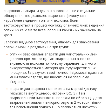
Зварювальні апарати для оптоволокна – це спеціальне
обладнання, що дозволяє зварювати (виконувати
нероз'ємне з'єднання) оптичні волокна. Вони
застосовуються в процесі монтажу оптичних ліній: з'єднання
оптичних кабелів та встановлення кабельних закінчень на
кросі.
Залежно від умов застосування, апарати для зварювання
волокна можна розділити на три групи:
оптичні зварювальні апарати для магістральних ліній
(великої протяжності). Такі зварювальні апарати
вирівнюють волокна по їхньому серцевині, для чого
використовуються 6 моторів для руху кареток в 3-х
площинах. За рахунок такої точності відомості вдається
мінімізувати втрати, що вносяться на зварному
з'єднанні.
апарати для зварювання волокна на мережі доступу
(міських та внутрішньооб'єктових ВОЛЗ). Такі
зварювальники вирівнюють волокна по оболонці. Деякі
зварювальні апарати використовують 2 мотори, тільки
для переміщення волокон, що зварюються назустріч