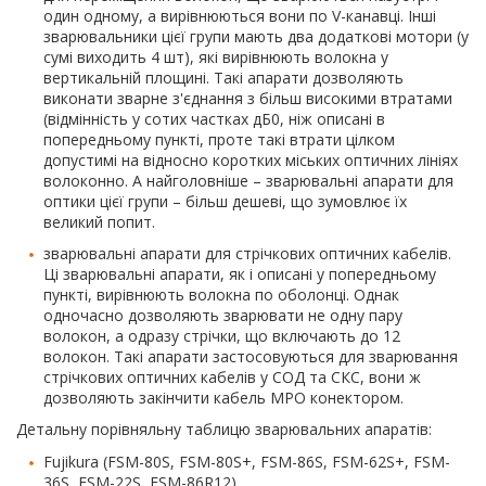
один одному, а вирівнюються вони по V-канавці. Інші
зварювальники цієї групи мають два додаткові мотори (у
сумі виходить 4 шт), які вирівнюють волокна у
вертикальній площині. Такі апарати дозволяють
виконати зварне з'єднання з більш високими втратами
(відмінність у сотих частках дБ0, ніж описані в
попередньому пункті, проте такі втрати цілком
допустимі на відносно коротких міських оптичних лініях
волоконно. А найголовніше – зварювальні апарати для
оптики цієї групи – більш дешеві, що зумовлює їх
великий попит.
зварювальні апарати для стрічкових оптичних кабелів.
Ці зварювальні апарати, як і описані у попередньому
пункті, вирівнюють волокна по оболонці. Однак
одночасно дозволяють зварювати не одну пару
волокон, а одразу стрічки, що включають до 12
волокон. Такі апарати застосовуються для зварювання
стрічкових оптичних кабелів у СОД та СКС, вони ж
дозволяють закінчити кабель MPO конектором.
Детальну порівняльну таблицю зварювальних апаратів:
Fujikura (FSM-80S, FSM-80S+, FSM-86S, FSM-62S+, FSM-
36S, FSM-22S, FSM-86R12),