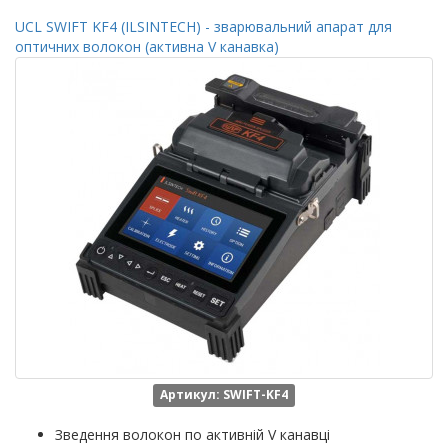
UCL SWIFT KF4 (ILSINTECH) - зварювальний апарат для
оптичних волокон (активна V канавка)
Артикул: SWIFT-KF4
Зведення волокон по активній V канавці