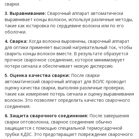
сварки.
3. Выравнивание:
Сварочный аппарат автоматически
выравнивает концы волокон, используя различные методы,
такие как юстировка по сердцевине волокна или по его
оболочки.
4. Сварка:
Когда волокна выровнены, сварочный аппарат
для оптики применяет высокий нагревательный ток, чтобы
сварить концы волокон вместе. В результате образуется
прочное сварочное соединение, которое минимизирует
потери сигнала и обеспечивает низкую дисперсию.
5. Оценка качества сварки:
После сварки
автоматический сварочный аппарат для ВОЛС проводит
оценку качества сварки, выполняя различные проверки,
такие как измерение потерь сигнала и оценку выравнивания
волокон. Это позволяет определить качество сварочного
соединения.
6. Защита сварочного соединения:
После завершения
сварки оптоволокна, сварное соединение обычно
защищается с помощью специальной термоусадочной
трубки КДЗС. Это предотвращает повреждение сварочного