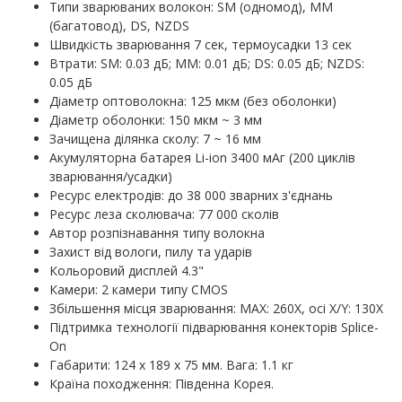
Типи зварюваних волокон: SM (одномод), MM
(багатовод), DS, NZDS
Швидкість зварювання 7 сек, термоусадки 13 сек
Втрати: SM: 0.03 дБ; MM: 0.01 дБ; DS: 0.05 дБ; NZDS:
0.05 дБ
Діаметр оптоволокна: 125 мкм (без оболонки)
Діаметр оболонки: 150 мкм ~ 3 мм
Зачищена ділянка сколу: 7 ~ 16 мм
Акумуляторна батарея Li-ion 3400 мАг (200 циклів
зварювання/усадки)
Ресурс електродів: до 38 000 зварних з'єднань
Ресурс леза сколювача: 77 000 сколів
Автор розпізнавання типу волокна
Захист від вологи, пилу та ударів
Кольоровий дисплей 4.3"
Камери: 2 камери типу CMOS
Збільшення місця зварювання: MAX: 260X, осі X/Y: 130X
Підтримка технології підварювання конекторів Splice-
On
Габарити: 124 х 189 х 75 мм. Вага: 1.1 кг
Країна походження: Південна Корея.