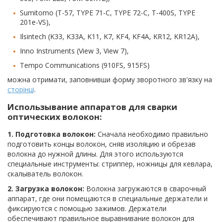
Sumitomo (T-57, TYPE 71-C, TYPE 72-C, T-400S, TYPE
201e-VS),
Ilsintech (K33, K33A, K11, K7, KF4, KF4A, KR12, KR12A),
Inno Instruments (View 3, View 7),
Tempo Communications (910FS, 915FS)
можна отримати, заповнивши форму зворотного зв'язку на
сторінці
.
Использывание аппаратов для сварки
оптических волокон:
1. Подготовка волокон:
Сначала необходимо правильно
подготовить концы волокон, сняв изоляцию и обрезав
волокна до нужной длины. Для этого используются
специальные инструменты: стриппер, ножницы для кевлара,
скалыватель волокон.
2. Загрузка волокон:
Волокна загружаются в сварочный
аппарат, где они помещаются в специальные держатели и
фиксируются с помощью зажимов. Держатели
обеспечивают правильное выравнивание волокон для