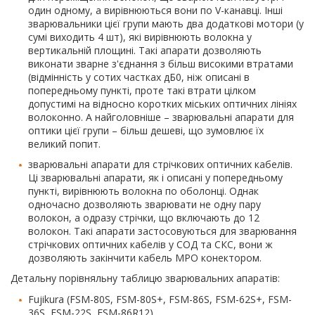
один одному, а вирівнюються вони по V-канавці. Інші
зварювальники цієї групи мають два додаткові мотори (у
сумі виходить 4 шт), які вирівнюють волокна у
вертикальній площині. Такі апарати дозволяють
виконати зварне з'єднання з більш високими втратами
(відмінність у сотих частках дБ0, ніж описані в
попередньому пункті, проте такі втрати цілком
допустимі на відносно коротких міських оптичних лініях
волоконно. А найголовніше – зварювальні апарати для
оптики цієї групи – більш дешеві, що зумовлює їх
великий попит.
зварювальні апарати для стрічкових оптичних кабелів.
Ці зварювальні апарати, як і описані у попередньому
пункті, вирівнюють волокна по оболонці. Однак
одночасно дозволяють зварювати не одну пару
волокон, а одразу стрічки, що включають до 12
волокон. Такі апарати застосовуються для зварювання
стрічкових оптичних кабелів у СОД та СКС, вони ж
дозволяють закінчити кабель MPO конектором.
Детальну порівняльну таблицю зварювальних апаратів:
Fujikura (FSM-80S, FSM-80S+, FSM-86S, FSM-62S+, FSM-
36S, FSM-22S, FSM-86R12),