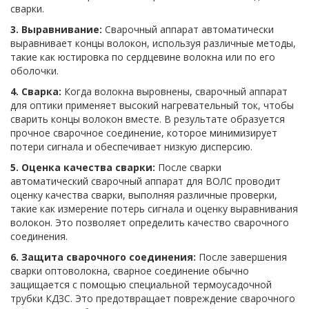
сварки.
3. Выравнивание:
Сварочный аппарат автоматически
выравнивает концы волокон, используя различные методы,
такие как юстировка по сердцевине волокна или по его
оболочки.
4. Сварка:
Когда волокна выровнены, сварочный аппарат
для оптики применяет высокий нагревательный ток, чтобы
сварить концы волокон вместе. В результате образуется
прочное сварочное соединение, которое минимизирует
потери сигнала и обеспечивает низкую дисперсию.
5. Оценка качества сварки:
После сварки
автоматический сварочный аппарат для ВОЛС проводит
оценку качества сварки, выполняя различные проверки,
такие как измерение потерь сигнала и оценку выравнивания
волокон. Это позволяет определить качество сварочного
соединения.
6. Защита сварочного соединения:
После завершения
сварки оптоволокна, сварное соединение обычно
защищается с помощью специальной термоусадочной
трубки КДЗС. Это предотвращает повреждение сварочного