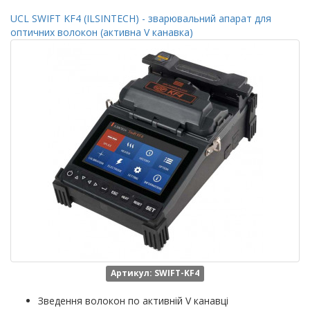
UCL SWIFT KF4 (ILSINTECH) - зварювальний апарат для
оптичних волокон (активна V канавка)
Артикул: SWIFT-KF4
Зведення волокон по активній V канавці