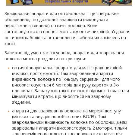
Зварювальні апарати для оптоволокна – це спеціальне
обладнання, що дозволяє зварювати (виконувати
нероз'ємне з'єднання) оптичні волокна. Вони
застосовуються в процесі монтажу оптичних ліній: з'єднання
оптичних кабелів та встановлення кабельних закінчень на
кросі.
Залежно від умов застосування, апарати для зварювання
волокна можна розділити на три групи:
оптичні зварювальні апарати для магістральних ліній
(великої протяжності). Такі зварювальні апарати
вирівнюють волокна по їхньому серцевині, для чого
використовуються 6 моторів для руху кареток в 3-х
площинах. За рахунок такої точності відомості вдається
мінімізувати втрати, що вносяться на зварному
з'єднанні.
апарати для зварювання волокна на мережі доступу
(міських та внутрішньооб'єктових ВОЛЗ). Такі
зварювальники вирівнюють волокна по оболонці. Деякі
зварювальні апарати використовують 2 мотори, тільки
для переміщення волокон, що зварюються назустріч