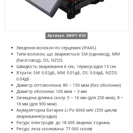
Артикул: SWIFT-K33
Зведення волокон по серцевині (IPAAS)
Типи волокон, що зварюються: SM (одномод), MM
(багатовод), DS, NZDS
Швидкість зварювання 6 сек, термоусадки 13 сек
Втрати: SM: 0.02дБ, MM: 0.01дБ, DS: 0.04дБ, NZDS:
0.04дБ
Діаметр оптоволокна: 80 ~ 150 мкм (без оболонки)
Діаметр оболонки: 100 мкм ~ 3 мм
Зачищена ділянка сколу: 5 ~ 16 мм (для 250 мкм), 8 ~
16 мм (для 900 мкм)
Акумуляторна батарея Li-Po 6000 мАг (350 циклів
зварювання/усадки)
Ресурс електродів: до 18 000 зварних з'єднань
Ресурс леза сколювача: 77 000 сколів