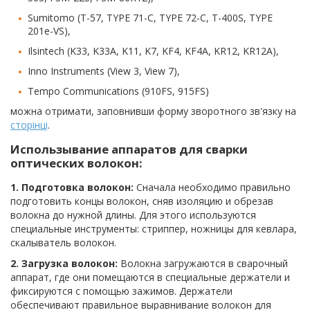
Sumitomo (T-57, TYPE 71-C, TYPE 72-C, T-400S, TYPE
201e-VS),
Ilsintech (K33, K33A, K11, K7, KF4, KF4A, KR12, KR12A),
Inno Instruments (View 3, View 7),
Tempo Communications (910FS, 915FS)
можна отримати, заповнивши форму зворотного зв'язку на
сторінці
.
Использывание аппаратов для сварки
оптических волокон:
1. Подготовка волокон:
Сначала необходимо правильно
подготовить концы волокон, сняв изоляцию и обрезав
волокна до нужной длины. Для этого используются
специальные инструменты: стриппер, ножницы для кевлара,
скалыватель волокон.
2. Загрузка волокон:
Волокна загружаются в сварочный
аппарат, где они помещаются в специальные держатели и
фиксируются с помощью зажимов. Держатели
обеспечивают правильное выравнивание волокон для