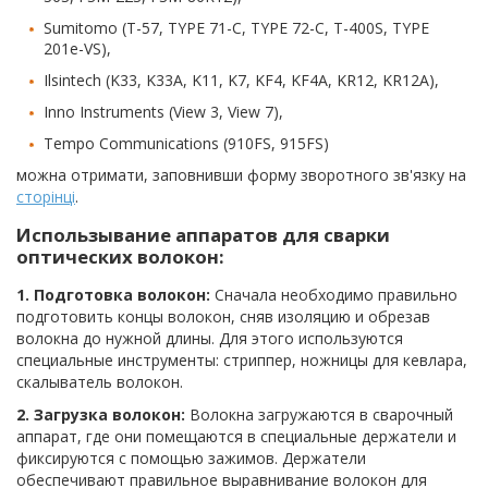
Sumitomo (T-57, TYPE 71-C, TYPE 72-C, T-400S, TYPE
201e-VS),
Ilsintech (K33, K33A, K11, K7, KF4, KF4A, KR12, KR12A),
Inno Instruments (View 3, View 7),
Tempo Communications (910FS, 915FS)
можна отримати, заповнивши форму зворотного зв'язку на
сторінці
.
Использывание аппаратов для сварки
оптических волокон:
1. Подготовка волокон:
Сначала необходимо правильно
подготовить концы волокон, сняв изоляцию и обрезав
волокна до нужной длины. Для этого используются
специальные инструменты: стриппер, ножницы для кевлара,
скалыватель волокон.
2. Загрузка волокон:
Волокна загружаются в сварочный
аппарат, где они помещаются в специальные держатели и
фиксируются с помощью зажимов. Держатели
обеспечивают правильное выравнивание волокон для