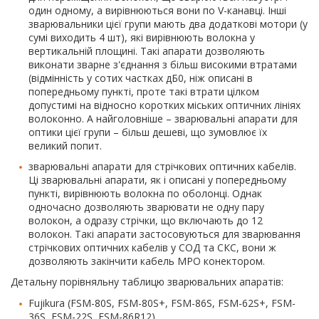
один одному, а вирівнюються вони по V-канавці. Інші
зварювальники цієї групи мають два додаткові мотори (у
сумі виходить 4 шт), які вирівнюють волокна у
вертикальній площині. Такі апарати дозволяють
виконати зварне з'єднання з більш високими втратами
(відмінність у сотих частках дБ0, ніж описані в
попередньому пункті, проте такі втрати цілком
допустимі на відносно коротких міських оптичних лініях
волоконно. А найголовніше – зварювальні апарати для
оптики цієї групи – більш дешеві, що зумовлює їх
великий попит.
зварювальні апарати для стрічкових оптичних кабелів.
Ці зварювальні апарати, як і описані у попередньому
пункті, вирівнюють волокна по оболонці. Однак
одночасно дозволяють зварювати не одну пару
волокон, а одразу стрічки, що включають до 12
волокон. Такі апарати застосовуються для зварювання
стрічкових оптичних кабелів у СОД та СКС, вони ж
дозволяють закінчити кабель MPO конектором.
Детальну порівняльну таблицю зварювальних апаратів:
Fujikura (FSM-80S, FSM-80S+, FSM-86S, FSM-62S+, FSM-
36S, FSM-22S, FSM-86R12),