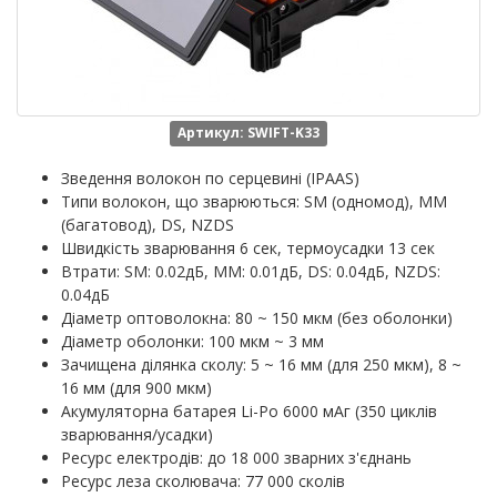
Артикул: SWIFT-K33
Зведення волокон по серцевині (IPAAS)
Типи волокон, що зварюються: SM (одномод), MM
(багатовод), DS, NZDS
Швидкість зварювання 6 сек, термоусадки 13 сек
Втрати: SM: 0.02дБ, MM: 0.01дБ, DS: 0.04дБ, NZDS:
0.04дБ
Діаметр оптоволокна: 80 ~ 150 мкм (без оболонки)
Діаметр оболонки: 100 мкм ~ 3 мм
Зачищена ділянка сколу: 5 ~ 16 мм (для 250 мкм), 8 ~
16 мм (для 900 мкм)
Акумуляторна батарея Li-Po 6000 мАг (350 циклів
зварювання/усадки)
Ресурс електродів: до 18 000 зварних з'єднань
Ресурс леза сколювача: 77 000 сколів