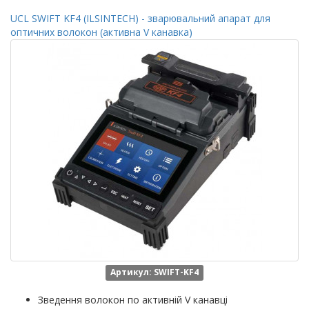
UCL SWIFT KF4 (ILSINTECH) - зварювальний апарат для
оптичних волокон (активна V канавка)
Артикул: SWIFT-KF4
Зведення волокон по активній V канавці