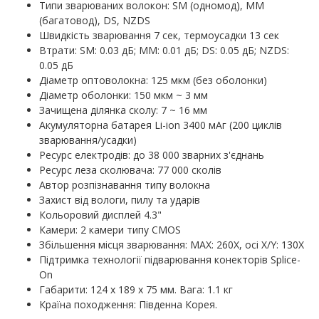
Типи зварюваних волокон: SM (одномод), MM
(багатовод), DS, NZDS
Швидкість зварювання 7 сек, термоусадки 13 сек
Втрати: SM: 0.03 дБ; MM: 0.01 дБ; DS: 0.05 дБ; NZDS:
0.05 дБ
Діаметр оптоволокна: 125 мкм (без оболонки)
Діаметр оболонки: 150 мкм ~ 3 мм
Зачищена ділянка сколу: 7 ~ 16 мм
Акумуляторна батарея Li-ion 3400 мАг (200 циклів
зварювання/усадки)
Ресурс електродів: до 38 000 зварних з'єднань
Ресурс леза сколювача: 77 000 сколів
Автор розпізнавання типу волокна
Захист від вологи, пилу та ударів
Кольоровий дисплей 4.3"
Камери: 2 камери типу CMOS
Збільшення місця зварювання: MAX: 260X, осі X/Y: 130X
Підтримка технології підварювання конекторів Splice-
On
Габарити: 124 х 189 х 75 мм. Вага: 1.1 кг
Країна походження: Південна Корея.