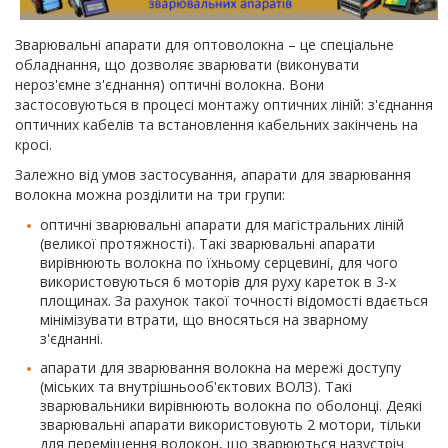
Зварювальні апарати для оптоволокна – це спеціальне
обладнання, що дозволяє зварювати (виконувати
нероз'ємне з'єднання) оптичні волокна. Вони
застосовуються в процесі монтажу оптичних ліній: з'єднання
оптичних кабелів та встановлення кабельних закінчень на
кросі.
Залежно від умов застосування, апарати для зварювання
волокна можна розділити на три групи:
оптичні зварювальні апарати для магістральних ліній
(великої протяжності). Такі зварювальні апарати
вирівнюють волокна по їхньому серцевині, для чого
використовуються 6 моторів для руху кареток в 3-х
площинах. За рахунок такої точності відомості вдається
мінімізувати втрати, що вносяться на зварному
з'єднанні.
апарати для зварювання волокна на мережі доступу
(міських та внутрішньооб'єктових ВОЛЗ). Такі
зварювальники вирівнюють волокна по оболонці. Деякі
зварювальні апарати використовують 2 мотори, тільки
для переміщення волокон, що зварюються назустріч