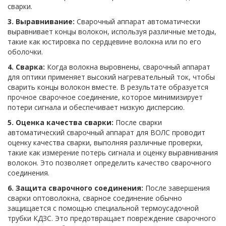
сварки.
3. Выравнивание:
Сварочный аппарат автоматически
выравнивает концы волокон, используя различные методы,
такие как юстировка по сердцевине волокна или по его
оболочки.
4. Сварка:
Когда волокна выровнены, сварочный аппарат
для оптики применяет высокий нагревательный ток, чтобы
сварить концы волокон вместе. В результате образуется
прочное сварочное соединение, которое минимизирует
потери сигнала и обеспечивает низкую дисперсию.
5. Оценка качества сварки:
После сварки
автоматический сварочный аппарат для ВОЛС проводит
оценку качества сварки, выполняя различные проверки,
такие как измерение потерь сигнала и оценку выравнивания
волокон. Это позволяет определить качество сварочного
соединения.
6. Защита сварочного соединения:
После завершения
сварки оптоволокна, сварное соединение обычно
защищается с помощью специальной термоусадочной
трубки КДЗС. Это предотвращает повреждение сварочного