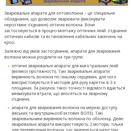
Зварювальні апарати для оптоволокна – це спеціальне
обладнання, що дозволяє зварювати (виконувати
нероз'ємне з'єднання) оптичні волокна. Вони
застосовуються в процесі монтажу оптичних ліній: з'єднання
оптичних кабелів та встановлення кабельних закінчень на
кросі.
Залежно від умов застосування, апарати для зварювання
волокна можна розділити на три групи:
оптичні зварювальні апарати для магістральних ліній
(великої протяжності). Такі зварювальні апарати
вирівнюють волокна по їхньому серцевині, для чого
використовуються 6 моторів для руху кареток в 3-х
площинах. За рахунок такої точності відомості вдається
мінімізувати втрати, що вносяться на зварному
з'єднанні.
апарати для зварювання волокна на мережі доступу
(міських та внутрішньооб'єктових ВОЛЗ). Такі
зварювальники вирівнюють волокна по оболонці. Деякі
зварювальні апарати використовують 2 мотори, тільки
для переміщення волокон, що зварюються назустріч