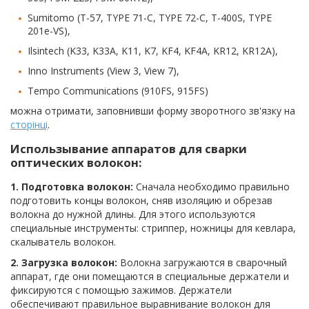
Sumitomo (T-57, TYPE 71-C, TYPE 72-C, T-400S, TYPE
201e-VS),
Ilsintech (K33, K33A, K11, K7, KF4, KF4A, KR12, KR12A),
Inno Instruments (View 3, View 7),
Tempo Communications (910FS, 915FS)
можна отримати, заповнивши форму зворотного зв'язку на
сторінці
.
Использывание аппаратов для сварки
оптических волокон:
1. Подготовка волокон:
Сначала необходимо правильно
подготовить концы волокон, сняв изоляцию и обрезав
волокна до нужной длины. Для этого используются
специальные инструменты: стриппер, ножницы для кевлара,
скалыватель волокон.
2. Загрузка волокон:
Волокна загружаются в сварочный
аппарат, где они помещаются в специальные держатели и
фиксируются с помощью зажимов. Держатели
обеспечивают правильное выравнивание волокон для