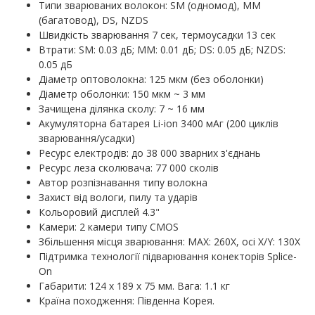
Типи зварюваних волокон: SM (одномод), MM
(багатовод), DS, NZDS
Швидкість зварювання 7 сек, термоусадки 13 сек
Втрати: SM: 0.03 дБ; MM: 0.01 дБ; DS: 0.05 дБ; NZDS:
0.05 дБ
Діаметр оптоволокна: 125 мкм (без оболонки)
Діаметр оболонки: 150 мкм ~ 3 мм
Зачищена ділянка сколу: 7 ~ 16 мм
Акумуляторна батарея Li-ion 3400 мАг (200 циклів
зварювання/усадки)
Ресурс електродів: до 38 000 зварних з'єднань
Ресурс леза сколювача: 77 000 сколів
Автор розпізнавання типу волокна
Захист від вологи, пилу та ударів
Кольоровий дисплей 4.3"
Камери: 2 камери типу CMOS
Збільшення місця зварювання: MAX: 260X, осі X/Y: 130X
Підтримка технології підварювання конекторів Splice-
On
Габарити: 124 х 189 х 75 мм. Вага: 1.1 кг
Країна походження: Південна Корея.