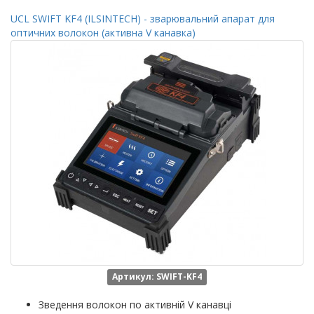
UCL SWIFT KF4 (ILSINTECH) - зварювальний апарат для
оптичних волокон (активна V канавка)
Артикул: SWIFT-KF4
Зведення волокон по активній V канавці