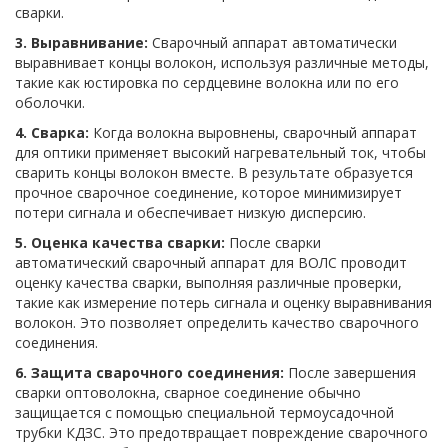
сварки.
3. Выравнивание:
Сварочный аппарат автоматически
выравнивает концы волокон, используя различные методы,
такие как юстировка по сердцевине волокна или по его
оболочки.
4. Сварка:
Когда волокна выровнены, сварочный аппарат
для оптики применяет высокий нагревательный ток, чтобы
сварить концы волокон вместе. В результате образуется
прочное сварочное соединение, которое минимизирует
потери сигнала и обеспечивает низкую дисперсию.
5. Оценка качества сварки:
После сварки
автоматический сварочный аппарат для ВОЛС проводит
оценку качества сварки, выполняя различные проверки,
такие как измерение потерь сигнала и оценку выравнивания
волокон. Это позволяет определить качество сварочного
соединения.
6. Защита сварочного соединения:
После завершения
сварки оптоволокна, сварное соединение обычно
защищается с помощью специальной термоусадочной
трубки КДЗС. Это предотвращает повреждение сварочного