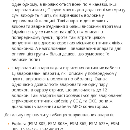
один одному, а вирівнюються вони по V-канавці. Інші
зварювальники цієї групи мають два додаткові мотори (у
сумі виходить 4 шт), які вирівнюють волокна у
вертикальній площині. Такі апарати дозволяють
виконати зварне з'єднання з більш високими втратами
(відмінність у сотих частках дБ0, ніж описані в
попередньому пункті, проте такі втрати цілком
допустимі на відносно коротких міських оптичних лініях
волоконно. А найголовніше – зварювальні апарати для
оптики цієї групи – більш дешеві, що зумовлює їх
великий попит.
зварювальні апарати для стрічкових оптичних кабелів.
Ці зварювальні апарати, як і описані у попередньому
пункті, вирівнюють волокна по оболонці. Однак
одночасно дозволяють зварювати не одну пару
волокон, а одразу стрічки, що включають до 12
волокон. Такі апарати застосовуються для зварювання
стрічкових оптичних кабелів у СОД та СКС, вони ж
дозволяють закінчити кабель MPO конектором.
Детальну порівняльну таблицю зварювальних апаратів:
Fujikura (FSM-80S, FSM-80S+, FSM-86S, FSM-62S+, FSM-
36S, FSM-22S, FSM-86R12),