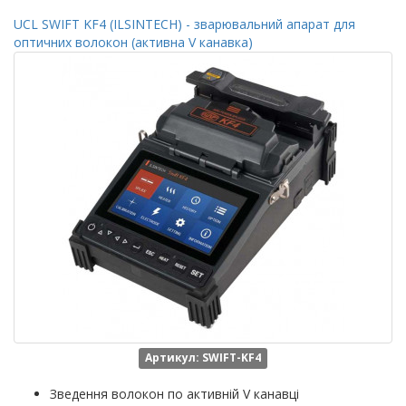
UCL SWIFT KF4 (ILSINTECH) - зварювальний апарат для
оптичних волокон (активна V канавка)
Артикул: SWIFT-KF4
Зведення волокон по активній V канавці