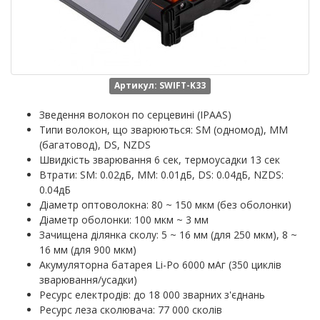
Артикул: SWIFT-K33
Зведення волокон по серцевині (IPAAS)
Типи волокон, що зварюються: SM (одномод), MM
(багатовод), DS, NZDS
Швидкість зварювання 6 сек, термоусадки 13 сек
Втрати: SM: 0.02дБ, MM: 0.01дБ, DS: 0.04дБ, NZDS:
0.04дБ
Діаметр оптоволокна: 80 ~ 150 мкм (без оболонки)
Діаметр оболонки: 100 мкм ~ 3 мм
Зачищена ділянка сколу: 5 ~ 16 мм (для 250 мкм), 8 ~
16 мм (для 900 мкм)
Акумуляторна батарея Li-Po 6000 мАг (350 циклів
зварювання/усадки)
Ресурс електродів: до 18 000 зварних з'єднань
Ресурс леза сколювача: 77 000 сколів