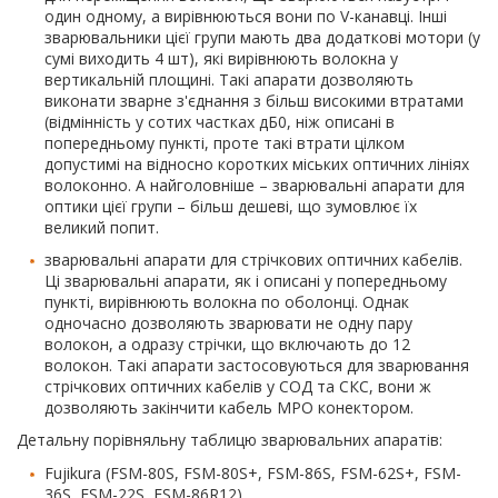
один одному, а вирівнюються вони по V-канавці. Інші
зварювальники цієї групи мають два додаткові мотори (у
сумі виходить 4 шт), які вирівнюють волокна у
вертикальній площині. Такі апарати дозволяють
виконати зварне з'єднання з більш високими втратами
(відмінність у сотих частках дБ0, ніж описані в
попередньому пункті, проте такі втрати цілком
допустимі на відносно коротких міських оптичних лініях
волоконно. А найголовніше – зварювальні апарати для
оптики цієї групи – більш дешеві, що зумовлює їх
великий попит.
зварювальні апарати для стрічкових оптичних кабелів.
Ці зварювальні апарати, як і описані у попередньому
пункті, вирівнюють волокна по оболонці. Однак
одночасно дозволяють зварювати не одну пару
волокон, а одразу стрічки, що включають до 12
волокон. Такі апарати застосовуються для зварювання
стрічкових оптичних кабелів у СОД та СКС, вони ж
дозволяють закінчити кабель MPO конектором.
Детальну порівняльну таблицю зварювальних апаратів:
Fujikura (FSM-80S, FSM-80S+, FSM-86S, FSM-62S+, FSM-
36S, FSM-22S, FSM-86R12),