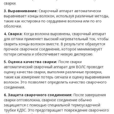
сварки.
3. Выравнивание:
Сварочный аппарат автоматически
выравнивает концы волокон, используя различные методы,
такие как юстировка по сердцевине волокна или по его
оболочки.
4. Сварка:
Когда волокна выровнены, сварочный аппарат
для оптики применяет высокий нагревательный ток, чтобы
сварить концы волокон вместе. В результате образуется
прочное сварочное соединение, которое минимизирует
потери сигнала и обеспечивает низкую дисперсию.
5. Оценка качества сварки:
После сварки
автоматический сварочный аппарат для ВОЛС проводит
оценку качества сварки, выполняя различные проверки,
такие как измерение потерь сигнала и оценку выравнивания
волокон. Это позволяет определить качество сварочного
соединения.
6. Защита сварочного соединения:
После завершения
сварки оптоволокна, сварное соединение обычно
защищается с помощью специальной термоусадочной
трубки КДЗС. Это предотвращает повреждение сварочного