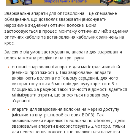
Зварювальні апарати для оптоволокна – це спеціальне
обладнання, що дозволяє зварювати (виконувати
нероз'ємне з'єднання) оптичні волокна. Вони
застосовуються в процесі монтажу оптичних ліній: з'єднання
оптичних кабелів та встановлення кабельних закінчень на
кросі.
Залежно від умов застосування, апарати для зварювання
волокна можна розділити на три групи:
оптичні зварювальні апарати для магістральних ліній
(великої протяжності). Такі зварювальні апарати
вирівнюють волокна по їхньому серцевині, для чого
використовуються 6 моторів для руху кареток в 3-х
площинах. За рахунок такої точності відомості вдається
мінімізувати втрати, що вносяться на зварному
з'єднанні.
апарати для зварювання волокна на мережі доступу
(міських та внутрішньооб'єктових ВОЛЗ). Такі
зварювальники вирівнюють волокна по оболонці. Деякі
зварювальні апарати використовують 2 мотори, тільки
для переміщення волокон, що зварюються назустріч