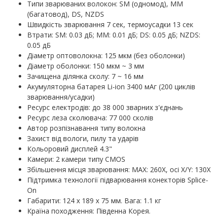
Типи зварюваних волокон: SM (одномод), MM
(багатовод), DS, NZDS
Швидкість зварювання 7 сек, термоусадки 13 сек
Втрати: SM: 0.03 дБ; MM: 0.01 дБ; DS: 0.05 дБ; NZDS:
0.05 дБ
Діаметр оптоволокна: 125 мкм (без оболонки)
Діаметр оболонки: 150 мкм ~ 3 мм
Зачищена ділянка сколу: 7 ~ 16 мм
Акумуляторна батарея Li-ion 3400 мАг (200 циклів
зварювання/усадки)
Ресурс електродів: до 38 000 зварних з'єднань
Ресурс леза сколювача: 77 000 сколів
Автор розпізнавання типу волокна
Захист від вологи, пилу та ударів
Кольоровий дисплей 4.3"
Камери: 2 камери типу CMOS
Збільшення місця зварювання: MAX: 260X, осі X/Y: 130X
Підтримка технології підварювання конекторів Splice-
On
Габарити: 124 х 189 х 75 мм. Вага: 1.1 кг
Країна походження: Південна Корея.