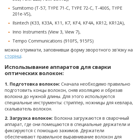
Sumitomo (T-57, TYPE 71-C, TYPE 72-C, T-400S, TYPE
201e-VS),
Ilsintech (K33, K33A, K11, K7, KF4, KF4A, KR12, KR12A),
Inno Instruments (View 3, View 7),
Tempo Communications (910FS, 915FS)
можна отримати, заповнивши форму зворотного зв'язку на
сторінці
.
Использывание аппаратов для сварки
оптических волокон:
1. Подготовка волокон:
Сначала необходимо правильно
подготовить концы волокон, сняв изоляцию и обрезав
волокна до нужной длины. Для этого используются
специальные инструменты: стриппер, ножницы для кевлара,
скалыватель волокон.
2. Загрузка волокон:
Волокна загружаются в сварочный
аппарат, где они помещаются в специальные держатели и
фиксируются с помощью зажимов. Держатели
обеспечивают правильное выравнивание волокон для