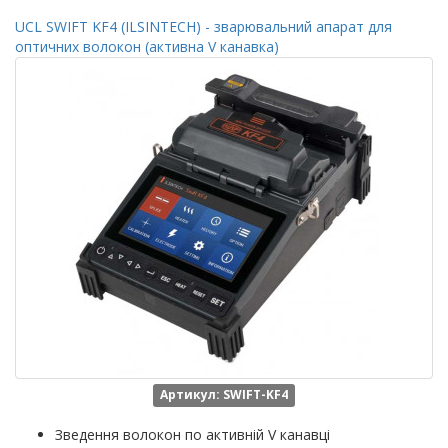
UCL SWIFT KF4 (ILSINTECH) - зварювальний апарат для
оптичних волокон (активна V канавка)
Артикул: SWIFT-KF4
Зведення волокон по активній V канавці