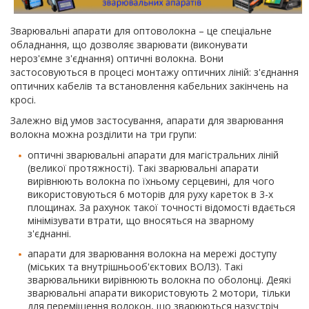
Зварювальні апарати для оптоволокна – це спеціальне
обладнання, що дозволяє зварювати (виконувати
нероз'ємне з'єднання) оптичні волокна. Вони
застосовуються в процесі монтажу оптичних ліній: з'єднання
оптичних кабелів та встановлення кабельних закінчень на
кросі.
Залежно від умов застосування, апарати для зварювання
волокна можна розділити на три групи:
оптичні зварювальні апарати для магістральних ліній
(великої протяжності). Такі зварювальні апарати
вирівнюють волокна по їхньому серцевині, для чого
використовуються 6 моторів для руху кареток в 3-х
площинах. За рахунок такої точності відомості вдається
мінімізувати втрати, що вносяться на зварному
з'єднанні.
апарати для зварювання волокна на мережі доступу
(міських та внутрішньооб'єктових ВОЛЗ). Такі
зварювальники вирівнюють волокна по оболонці. Деякі
зварювальні апарати використовують 2 мотори, тільки
для переміщення волокон, що зварюються назустріч