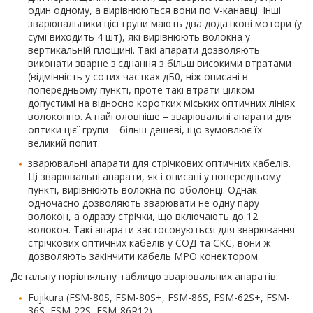
один одному, а вирівнюються вони по V-канавці. Інші
зварювальники цієї групи мають два додаткові мотори (у
сумі виходить 4 шт), які вирівнюють волокна у
вертикальній площині. Такі апарати дозволяють
виконати зварне з'єднання з більш високими втратами
(відмінність у сотих частках дБ0, ніж описані в
попередньому пункті, проте такі втрати цілком
допустимі на відносно коротких міських оптичних лініях
волоконно. А найголовніше – зварювальні апарати для
оптики цієї групи – більш дешеві, що зумовлює їх
великий попит.
зварювальні апарати для стрічкових оптичних кабелів.
Ці зварювальні апарати, як і описані у попередньому
пункті, вирівнюють волокна по оболонці. Однак
одночасно дозволяють зварювати не одну пару
волокон, а одразу стрічки, що включають до 12
волокон. Такі апарати застосовуються для зварювання
стрічкових оптичних кабелів у СОД та СКС, вони ж
дозволяють закінчити кабель MPO конектором.
Детальну порівняльну таблицю зварювальних апаратів:
Fujikura (FSM-80S, FSM-80S+, FSM-86S, FSM-62S+, FSM-
36S, FSM-22S, FSM-86R12),