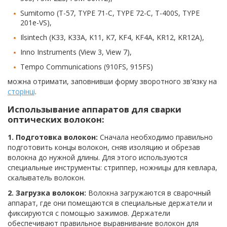
Sumitomo (T-57, TYPE 71-C, TYPE 72-C, T-400S, TYPE
201e-VS),
Ilsintech (K33, K33A, K11, K7, KF4, KF4A, KR12, KR12A),
Inno Instruments (View 3, View 7),
Tempo Communications (910FS, 915FS)
можна отримати, заповнивши форму зворотного зв'язку на
сторінці
.
Использывание аппаратов для сварки
оптических волокон:
1. Подготовка волокон:
Сначала необходимо правильно
подготовить концы волокон, сняв изоляцию и обрезав
волокна до нужной длины. Для этого используются
специальные инструменты: стриппер, ножницы для кевлара,
скалыватель волокон.
2. Загрузка волокон:
Волокна загружаются в сварочный
аппарат, где они помещаются в специальные держатели и
фиксируются с помощью зажимов. Держатели
обеспечивают правильное выравнивание волокон для