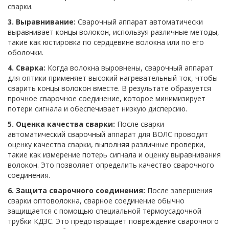
сварки.
3. Выравнивание:
Сварочный аппарат автоматически
выравнивает концы волокон, используя различные методы,
такие как юстировка по сердцевине волокна или по его
оболочки.
4. Сварка:
Когда волокна выровнены, сварочный аппарат
для оптики применяет высокий нагревательный ток, чтобы
сварить концы волокон вместе. В результате образуется
прочное сварочное соединение, которое минимизирует
потери сигнала и обеспечивает низкую дисперсию.
5. Оценка качества сварки:
После сварки
автоматический сварочный аппарат для ВОЛС проводит
оценку качества сварки, выполняя различные проверки,
такие как измерение потерь сигнала и оценку выравнивания
волокон. Это позволяет определить качество сварочного
соединения.
6. Защита сварочного соединения:
После завершения
сварки оптоволокна, сварное соединение обычно
защищается с помощью специальной термоусадочной
трубки КДЗС. Это предотвращает повреждение сварочного