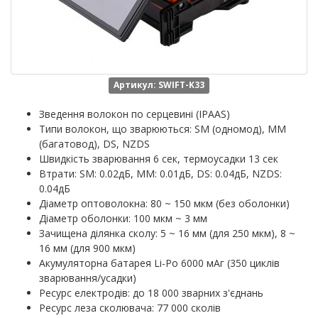
Артикул: SWIFT-K33
Зведення волокон по серцевині (IPAAS)
Типи волокон, що зварюються: SM (одномод), MM
(багатовод), DS, NZDS
Швидкість зварювання 6 сек, термоусадки 13 сек
Втрати: SM: 0.02дБ, MM: 0.01дБ, DS: 0.04дБ, NZDS:
0.04дБ
Діаметр оптоволокна: 80 ~ 150 мкм (без оболонки)
Діаметр оболонки: 100 мкм ~ 3 мм
Зачищена ділянка сколу: 5 ~ 16 мм (для 250 мкм), 8 ~
16 мм (для 900 мкм)
Акумуляторна батарея Li-Po 6000 мАг (350 циклів
зварювання/усадки)
Ресурс електродів: до 18 000 зварних з'єднань
Ресурс леза сколювача: 77 000 сколів