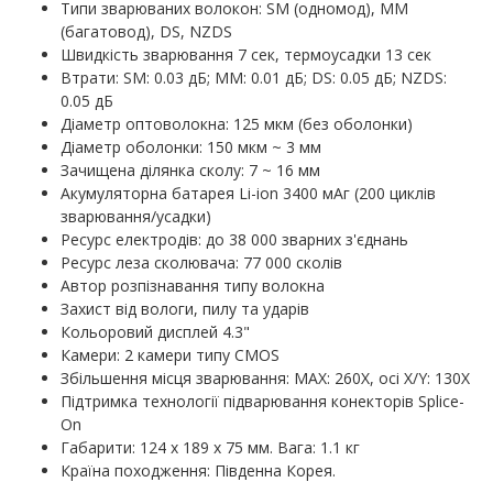
Типи зварюваних волокон: SM (одномод), MM
(багатовод), DS, NZDS
Швидкість зварювання 7 сек, термоусадки 13 сек
Втрати: SM: 0.03 дБ; MM: 0.01 дБ; DS: 0.05 дБ; NZDS:
0.05 дБ
Діаметр оптоволокна: 125 мкм (без оболонки)
Діаметр оболонки: 150 мкм ~ 3 мм
Зачищена ділянка сколу: 7 ~ 16 мм
Акумуляторна батарея Li-ion 3400 мАг (200 циклів
зварювання/усадки)
Ресурс електродів: до 38 000 зварних з'єднань
Ресурс леза сколювача: 77 000 сколів
Автор розпізнавання типу волокна
Захист від вологи, пилу та ударів
Кольоровий дисплей 4.3"
Камери: 2 камери типу CMOS
Збільшення місця зварювання: MAX: 260X, осі X/Y: 130X
Підтримка технології підварювання конекторів Splice-
On
Габарити: 124 х 189 х 75 мм. Вага: 1.1 кг
Країна походження: Південна Корея.