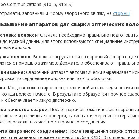
po Communications (910FS, 915FS)
отримати, заповнивши форму зворотного зв'язку на
сторінці
.
ьзывание аппаратов для сварки оптических воло
готовка волокон:
Сначала необходимо правильно подготовить 
 до нужной длины. Для этого используются специальные инстру
атель волокон.
рузка волокон:
Волокна загружаются в сварочный аппарат, где 
уются с помощью зажимов. Держатели обеспечивают правильное
авнивание:
Сварочный аппарат автоматически выравнивает кон
ировка по сердцевине волокна или по его оболочки.
ка:
Когда волокна выровнены, сварочный аппарат для оптики п
 концы волокон вместе. В результате образуется прочное свар
 и обеспечивает низкую дисперсию.
нка качества сварки:
После сварки автоматический сварочный
 выполняя различные проверки, такие как измерение потерь сиг
ет определить качество сварочного соединения.
ита сварочного соединения:
После завершения сварки оптов
щью специальной термоусадочной трубки КДЗС. Это предотвращ