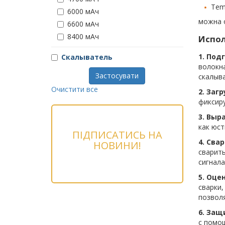
Tem
6000 мАч
можна 
6600 мАч
8400 мАч
Испол
1. Под
Скалыватель
волокна
Застосувати
скалыв
Очистити все
2. Заг
фиксир
3. Выр
как юст
ПІДПИСАТИСЬ НА
4. Свар
НОВИНИ!
сварить
сигнала
5. Оце
сварки,
позволя
6. Защ
с помо