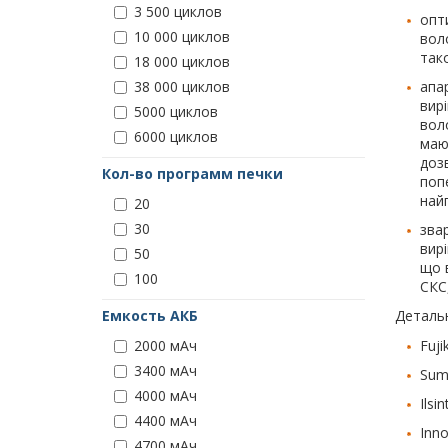
3 500 циклов
опт
10 000 циклов
вол
тако
18 000 циклов
апа
38 000 циклов
вир
5000 циклов
вол
6000 циклов
маю
доз
Кол-во программ печки
попе
най
20
30
звар
вир
50
що 
100
СКС
Детальн
Емкость АКБ
Fuj
2000 мАч
3400 мАч
Sumi
4000 мАч
Ilsi
4400 мАч
Inno
4700 мАч