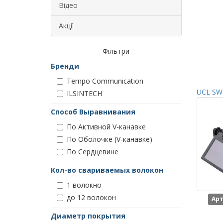
Відео
Акції
Фільтри
Бренди
Tempo Communication
UCL SWI
ILSINTECH
Способ Выравнивания
По Активной V-канавке
По Оболочке (V-канавке)
По Сердцевине
Кол-во свариваемых волокон
1 волокно
до 12 волокон
Арт
Диаметр покрытия