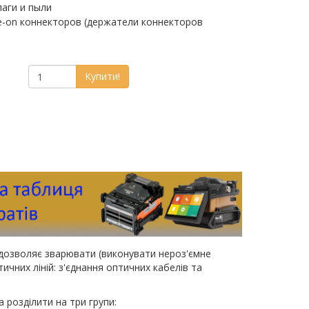
лаги и пыли
e-on коннекторов (держатели коннекторов
Купити!
дозволяє зварювати (виконувати нероз'ємне
чних ліній: з'єднання оптичних кабелів та
розділити на три групи: