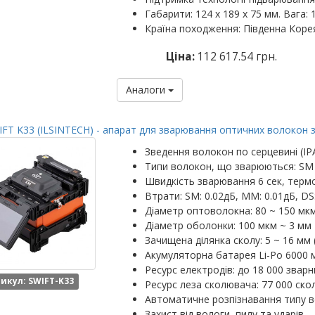
Габарити: 124 х 189 х 75 мм. Вага: 1
Країна походження: Південна Коре
Ціна:
112 617.54 грн.
Аналоги
FT K33 (ILSINTECH) - апарат для зварювання оптичних волокон 
Зведення волокон по серцевині (IP
Типи волокон, що зварюються: SM
Швидкість зварювання 6 сек, термо
Втрати: SM: 0.02дБ, MM: 0.01дБ, DS
Діаметр оптоволокна: 80 ~ 150 мк
Діаметр оболонки: 100 мкм ~ 3 мм
Зачищена ділянка сколу: 5 ~ 16 мм 
Акумуляторна батарея Li-Po 6000 м
Ресурс електродів: до 18 000 зварн
икул: SWIFT-K33
Ресурс леза сколювача: 77 000 скол
Автоматичне розпізнавання типу 
Захист від вологи, пилу та ударів