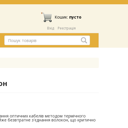
Кошик:
пусто
Вхід
Реєстрація
он
ання оптичних кабелів методом термічного
айже безвтратне з'єднання волокон, що критично