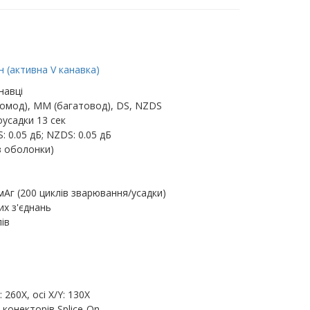
 (активна V канавка)
навці
омод), MM (багатовод), DS, NZDS
усадки 13 сек
: 0.05 дБ; NZDS: 0.05 дБ
з оболонки)
мАг (200 циклів зварювання/усадки)
их з'єднань
ів
260X, осі X/Y: 130X
 конекторів Splice-On