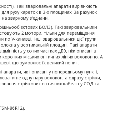
жності). Такі зварювальні апарати вирівнюють
для руху кареток в 3-х площинах. За рахунок
 на зварному з'єднанні.
трішньооб'єктових ВОЛЗ). Такі зварювальники
стовують 2 мотори, тільки для переміщення
по V-канавці. Інші зварювальники цієї групи
волокна у вертикальній площині. Такі апарати
дмінність у сотих частках дБ0, ніж описані в
о коротких міських оптичних лініях волоконно. А
ешеві, що зумовлює їх великий попит.
 апарати, як і описані у попередньому пункті,
вати не одну пару волокон, а одразу стрічки,
ювання стрічкових оптичних кабелів у СОД та
 FSM-86R12),