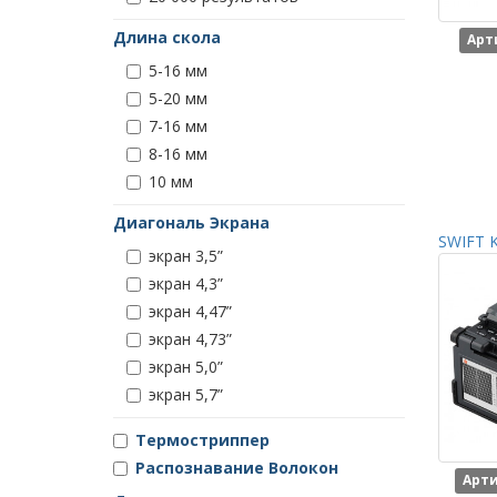
Длина скола
Арт
5-16 мм
5-20 мм
7-16 мм
8-16 мм
10 мм
Диагональ Экрана
SWIFT K
экран 3,5”
экран 4,3”
экран 4,47”
экран 4,73”
экран 5,0”
экран 5,7”
Термостриппер
Распознавание Волокон
Арти