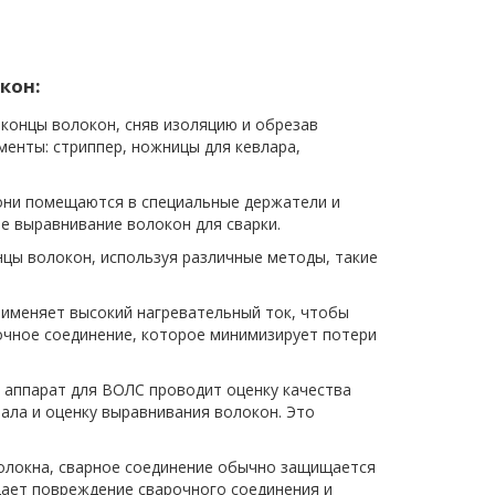
кон:
концы волокон, сняв изоляцию и обрезав
менты: стриппер, ножницы для кевлара,
они помещаются в специальные держатели и
 выравнивание волокон для сварки.
цы волокон, используя различные методы, такие
рименяет высокий нагревательный ток, чтобы
очное соединение, которое минимизирует потери
 аппарат для ВОЛС проводит оценку качества
нала и оценку выравнивания волокон. Это
олокна, сварное соединение обычно защищается
ает повреждение сварочного соединения и