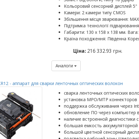
Кольоровий сенсорний дисплей 5"
Камери: 2 камери типу CMOS
Збільшення місця зварювання: MAX: 
Підтримка технології підварювання
Габарити: 130 х 158 х 138 мм. Вага: 
Країна походження: Південна Коре
Ціна:
216 332.93 грн.
Аналоги
R12 - аппарат для сварки ленточных оптических волокон
сварка ленточных оптических вол
установка MPO/MTP коннекторов
поддержка обслуживания через Int
обновление ПО через компьютер 
наличие встроенной диагностики с
большая емкость аккумуляторной 
большой цветной сенсорный диспл
подсветка рабочей зоны (светоди