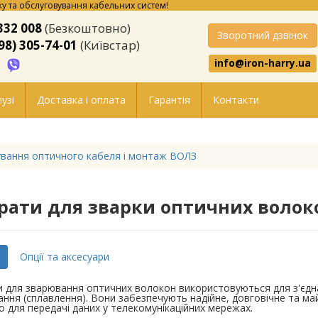
у та обслуговування кабельних систем!
332 008
(Безкоштовно)
Зворотний дзвінок
98) 305-74-01
(Київстар)
info@iron-harry.ua
узі
Доставка і оплата
Гарантія
Контакти
вання оптичного кабеля і монтаж ВОЛЗ
рати для зварки оптичних волок
Опції та аксесуари
 для зварювання оптичних волокон використовуються для з'єдн
ння (сплавлення). Вони забезпечують надійне, довговічне та м
 для передачі даних у телекомунікаційних мережах.