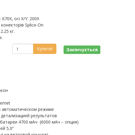
670X, осі X/Y: 200X
 конекторів Splice-On
2.25 кг.
я.
Купити!
Закінчується
окон
ernet
в автоматическом режиме
 детализацией результатов
батареи 4700 мАч (6000 мАч – опция)
ей 5,0”
од на ветровой крышке)