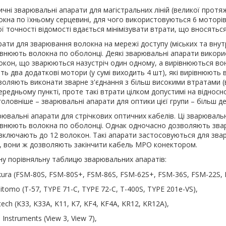
ичні зварювальні апарати для магістральних ліній (великої протя
окна по їхньому серцевині, для чого використовуються 6 моторів 
ї точності відомості вдається мінімізувати втрати, що вносяться
рати для зварювання волокна на мережі доступу (міських та вну
івнюють волокна по оболонці. Деякі зварювальні апарати викори
окон, що зварюються назустріч один одному, а вирівнюються вони 
ть два додаткові мотори (у сумі виходить 4 шт), які вирівнюють 
воляють виконати зварне з'єднання з більш високими втратами (ві
редньому пункті, проте такі втрати цілком допустимі на відносн
головніше – зварювальні апарати для оптики цієї групи – більш д
ювальні апарати для стрічкових оптичних кабелів. Ці зварювальні
івнюють волокна по оболонці. Однак одночасно дозволяють зварю
включають до 12 волокон. Такі апарати застосовуються для звар
, вони ж дозволяють закінчити кабель MPO конектором.
у порівняльну таблицю зварювальних апаратів:
ikura (FSM-80S, FSM-80S+, FSM-86S, FSM-62S+, FSM-36S, FSM-22S,
tomo (T-57, TYPE 71-C, TYPE 72-C, T-400S, TYPE 201e-VS),
ntech (K33, K33A, K11, K7, KF4, KF4A, KR12, KR12A),
 Instruments (View 3, View 7),