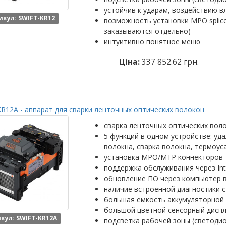
устойчив к ударам, воздействию в
икул: SWIFT-KR12
возможность установки MPO splic
заказываются отдельно)
интуитивно понятное меню
Ціна:
337 852.62 грн.
R12A - аппарат для сварки ленточных оптических волокон
сварка ленточных оптических вол
5 функций в одном устройстве: уд
волокна, сварка волокна, термоус
установка MPO/MTP коннекторов
поддержка обслуживания через Int
обновление ПО через компьютер 
наличие встроенной диагностики с
большая емкость аккумуляторной 
большой цветной сенсорный диспл
кул: SWIFT-KR12A
подсветка рабочей зоны (светоди