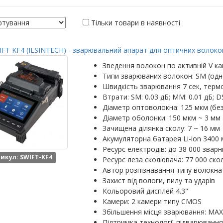
Тільки товари в наявності
FT KF4 (ILSINTECH) - зварювальний апарат для оптичних волокон
Зведення волокон по активній V ка
Типи зварюваних волокон: SM (одн
Швидкість зварювання 7 сек, термо
Втрати: SM: 0.03 дБ; MM: 0.01 дБ; DS
Діаметр оптоволокна: 125 мкм (бе
Діаметр оболонки: 150 мкм ~ 3 мм
Зачищена ділянка сколу: 7 ~ 16 мм
Акумуляторна батарея Li-ion 3400 
Ресурс електродів: до 38 000 зварн
икул: SWIFT-KF4
Ресурс леза сколювача: 77 000 скол
Автор розпізнавання типу волокна
Захист від вологи, пилу та ударів
Кольоровий дисплей 4.3"
Камери: 2 камери типу CMOS
Збільшення місця зварювання: MAX: 
Підтримка технології підварювання