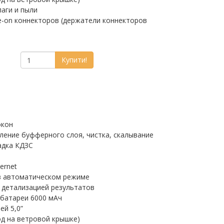
лаги и пыли
e-on коннекторов (держатели коннекторов
Купити!
окон
аление буфферного слоя, чистка, скалывание
адка КДЗС
ernet
в автоматическом режиме
 детализацией результатов
батареи 6000 мАч
ей 5,0”
од на ветровой крышке)