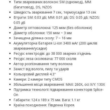
Типи зварюваних волокон: SM (одномод), MM
(багатовод), DS, NZDS
Швидкість зварювання 7 сек, термоусадки 13 сек
Втрати: SM: 0.03 дБ; MM: 0.01 дБ; DS: 0.05 дБ; NZDS:
0.05 дБ
Діаметр оптоволокна: 125 мкм (без оболонки)
Діаметр оболонки: 150 мкм ~ 3 мм
Зачищена ділянка сколу: 7 ~ 16 мм
Акумуляторна батарея Li-ion 3400 мАг (200 циклів
зварювання/усадки)
Ресурс електродів: до 38 000 зварних з'єднань
Ресурс леза сколювача: 77 000 сколів
Автор розпізнавання типу волокна
Захист від вологи, пилу та ударів
Кольоровий дисплей 4.3"
Камери: 2 камери типу CMOS
Збільшення місця зварювання: MAX: 260X, осі X/Y: 130X
Підтримка технології підварювання конекторів Splice-
On
Габарити: 124 х 189 х 75 мм. Вага: 1.1 кг
Країна походження: Південна Корея.