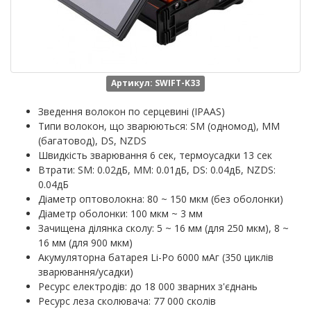
Артикул: SWIFT-K33
Зведення волокон по серцевині (IPAAS)
Типи волокон, що зварюються: SM (одномод), MM
(багатовод), DS, NZDS
Швидкість зварювання 6 сек, термоусадки 13 сек
Втрати: SM: 0.02дБ, MM: 0.01дБ, DS: 0.04дБ, NZDS:
0.04дБ
Діаметр оптоволокна: 80 ~ 150 мкм (без оболонки)
Діаметр оболонки: 100 мкм ~ 3 мм
Зачищена ділянка сколу: 5 ~ 16 мм (для 250 мкм), 8 ~
16 мм (для 900 мкм)
Акумуляторна батарея Li-Po 6000 мАг (350 циклів
зварювання/усадки)
Ресурс електродів: до 18 000 зварних з'єднань
Ресурс леза сколювача: 77 000 сколів