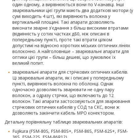
один одному, а вирівнюються вони по V-канавці. Інші
зварювальники цієї групи мають два додаткові мотори (у
сумі виходить 4 шт), які вирівнюють волокна у
вертикальній площині. Такі апарати дозволяють
виконати зварне з'єднання з більш високими втратами
(відмінність у сотих частках дБ0, ніж описані в
попередньому пункті, проте такі втрати цілком
допустимі на відносно коротких міських оптичних лініях
волоконно. А найголовніше – зварювальні апарати для
оптики цієї групи – більш дешеві, що зумовлює їх
великий попит.
зварювальні апарати для стрічкових оптичних кабелів.
Ці зварювальні апарати, як і описані у попередньому
пункті, вирівнюють волокна по оболонці. Однак
одночасно дозволяють зварювати не одну пару
волокон, а одразу стрічки, що включають до 12
волокон. Такі апарати застосовуються для зварювання
стрічкових оптичних кабелів у СОД та СКС, вони ж
дозволяють закінчити кабель MPO конектором.
Детальну порівняльну таблицю зварювальних апаратів:
Fujikura (FSM-80S, FSM-80S+, FSM-86S, FSM-62S+, FSM-
36S, FSM-22S, FSM-86R12),