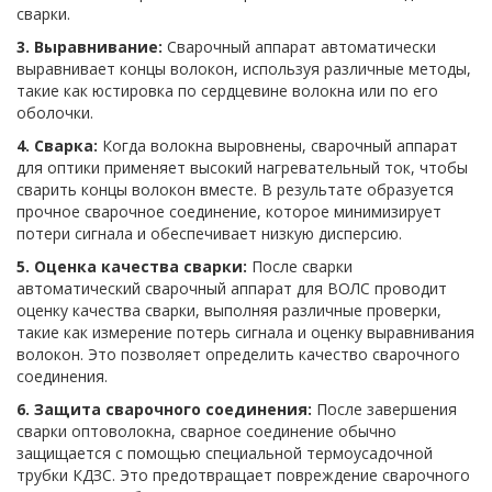
сварки.
3. Выравнивание:
Сварочный аппарат автоматически
выравнивает концы волокон, используя различные методы,
такие как юстировка по сердцевине волокна или по его
оболочки.
4. Сварка:
Когда волокна выровнены, сварочный аппарат
для оптики применяет высокий нагревательный ток, чтобы
сварить концы волокон вместе. В результате образуется
прочное сварочное соединение, которое минимизирует
потери сигнала и обеспечивает низкую дисперсию.
5. Оценка качества сварки:
После сварки
автоматический сварочный аппарат для ВОЛС проводит
оценку качества сварки, выполняя различные проверки,
такие как измерение потерь сигнала и оценку выравнивания
волокон. Это позволяет определить качество сварочного
соединения.
6. Защита сварочного соединения:
После завершения
сварки оптоволокна, сварное соединение обычно
защищается с помощью специальной термоусадочной
трубки КДЗС. Это предотвращает повреждение сварочного