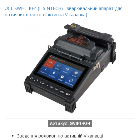
UCL SWIFT KF4 (ILSINTECH) - зварювальний апарат для
оптичних волокон (активна V канавка)
Артикул: SWIFT-KF4
Зведення волокон по активній V канавці