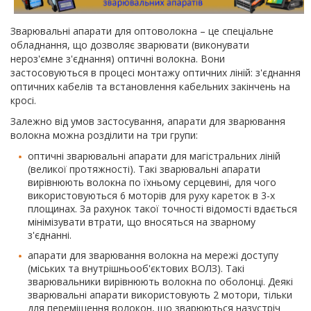
Зварювальні апарати для оптоволокна – це спеціальне
обладнання, що дозволяє зварювати (виконувати
нероз'ємне з'єднання) оптичні волокна. Вони
застосовуються в процесі монтажу оптичних ліній: з'єднання
оптичних кабелів та встановлення кабельних закінчень на
кросі.
Залежно від умов застосування, апарати для зварювання
волокна можна розділити на три групи:
оптичні зварювальні апарати для магістральних ліній
(великої протяжності). Такі зварювальні апарати
вирівнюють волокна по їхньому серцевині, для чого
використовуються 6 моторів для руху кареток в 3-х
площинах. За рахунок такої точності відомості вдається
мінімізувати втрати, що вносяться на зварному
з'єднанні.
апарати для зварювання волокна на мережі доступу
(міських та внутрішньооб'єктових ВОЛЗ). Такі
зварювальники вирівнюють волокна по оболонці. Деякі
зварювальні апарати використовують 2 мотори, тільки
для переміщення волокон, що зварюються назустріч