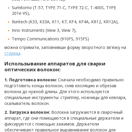
Sumitomo (T-57, TYPE 71-C, TYPE 72-C, T-400S, TYPE
201e-VS),
Ilsintech (K33, K33A, K11, K7, KF4, KF4A, KR12, KR12A),
Inno Instruments (View 3, View 7),
Tempo Communications (910FS, 915FS)
можна отримати, заповнивши форму зворотного зв'язку на
сторінці
.
Использывание аппаратов для сварки
оптических волокон:
1. Подготовка волокон:
Сначала необходимо правильно
подготовить концы волокон, сняв изоляцию и обрезав
волокна до нужной длины. Для этого используются
специальные инструменты: стриппер, ножницы для кевлара,
скалыватель волокон.
2. Загрузка волокон:
Волокна загружаются в сварочный
аппарат, где они помещаются в специальные держатели и
фиксируются с помощью зажимов. Держатели
обеспечивают правильное выравнивание волокон для