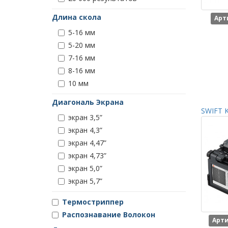
Длина скола
Арт
5-16 мм
5-20 мм
7-16 мм
8-16 мм
10 мм
Диагональ Экрана
SWIFT K
экран 3,5”
экран 4,3”
экран 4,47”
экран 4,73”
экран 5,0”
экран 5,7”
Термостриппер
Распознавание Волокон
Арти