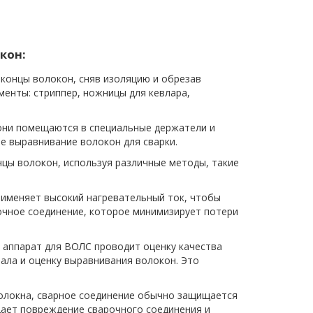
кон:
концы волокон, сняв изоляцию и обрезав
менты: стриппер, ножницы для кевлара,
они помещаются в специальные держатели и
 выравнивание волокон для сварки.
цы волокон, используя различные методы, такие
рименяет высокий нагревательный ток, чтобы
очное соединение, которое минимизирует потери
 аппарат для ВОЛС проводит оценку качества
нала и оценку выравнивания волокон. Это
олокна, сварное соединение обычно защищается
ает повреждение сварочного соединения и