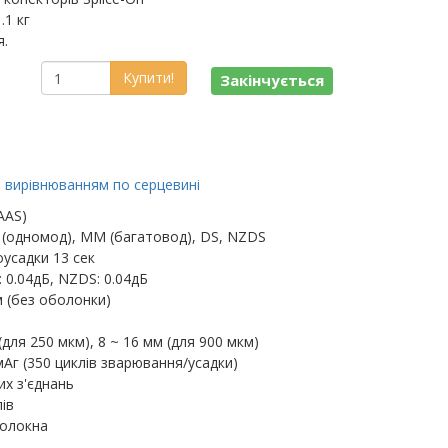
.1 кг
я.
Купити!
Закінчується
з вирівнюванням по серцевині
AAS)
 (одномод), MM (багатовод), DS, NZDS
усадки 13 сек
: 0.04дБ, NZDS: 0.04дБ
м (без оболонки)
(для 250 мкм), 8 ~ 16 мм (для 900 мкм)
Аг (350 циклів зварювання/усадки)
их з'єднань
ів
волокна