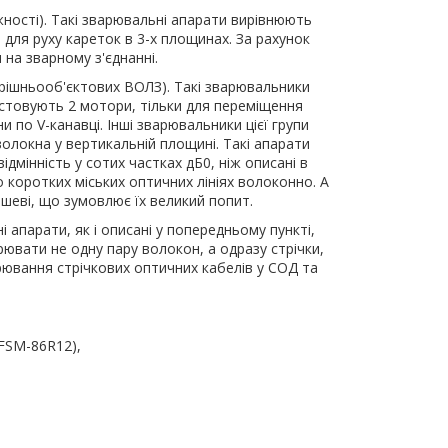
жності). Такі зварювальні апарати вирівнюють
для руху кареток в 3-х площинах. За рахунок
 на зварному з'єднанні.
трішньооб'єктових ВОЛЗ). Такі зварювальники
стовують 2 мотори, тільки для переміщення
по V-канавці. Інші зварювальники цієї групи
волокна у вертикальній площині. Такі апарати
дмінність у сотих частках дБ0, ніж описані в
о коротких міських оптичних лініях волоконно. А
ешеві, що зумовлює їх великий попит.
 апарати, як і описані у попередньому пункті,
вати не одну пару волокон, а одразу стрічки,
ювання стрічкових оптичних кабелів у СОД та
 FSM-86R12),