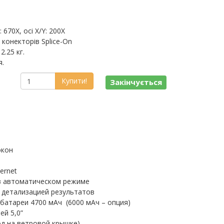
670X, осі X/Y: 200X
 конекторів Splice-On
2.25 кг.
я.
Купити!
Закінчується
окон
ernet
в автоматическом режиме
 детализацией результатов
батареи 4700 мАч (6000 мАч – опция)
ей 5,0”
од на ветровой крышке)