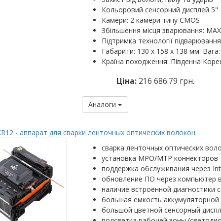
Кольоровий сенсорний дисплей 5"
Камери: 2 камери типу CMOS
Збільшення місця зварювання: MAX: 
Підтримка технології підварювання
Габарити: 130 х 158 х 138 мм. Вага: 
Країна походження: Південна Коре
Ціна:
216 686.79 грн.
Аналоги
R12 - аппарат для сварки ленточных оптических волокон
сварка ленточных оптических вол
установка MPO/MTP коннекторов
поддержка обслуживания через Int
обновление ПО через компьютер 
наличие встроенной диагностики с
большая емкость аккумуляторной 
большой цветной сенсорный диспл
подсветка рабочей зоны (светоди