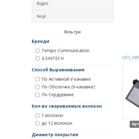
Відео
Акції
Фільтри
Бренди
Tempo Communication
UCL SWI
ILSINTECH
Способ Выравнивания
По Активной V-канавке
По Оболочке (V-канавке)
По Сердцевине
Кол-во свариваемых волокон
1 волокно
до 12 волокон
Арт
Диаметр покрытия