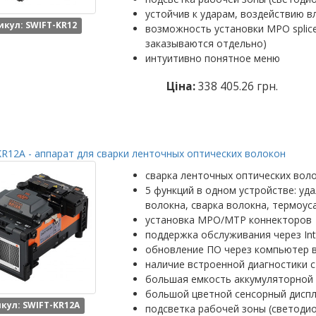
устойчив к ударам, воздействию в
икул: SWIFT-KR12
возможность установки MPO splic
заказываются отдельно)
интуитивно понятное меню
Ціна:
338 405.26 грн.
R12A - аппарат для сварки ленточных оптических волокон
сварка ленточных оптических вол
5 функций в одном устройстве: уд
волокна, сварка волокна, термоус
установка MPO/MTP коннекторов
поддержка обслуживания через Int
обновление ПО через компьютер 
наличие встроенной диагностики с
большая емкость аккумуляторной 
большой цветной сенсорный диспл
кул: SWIFT-KR12A
подсветка рабочей зоны (светоди