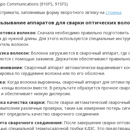
po Communications (910FS, 915FS)
отримати, заповнивши форму зворотного зв'язку на
сторінці
.
ьзывание аппаратов для сварки оптических воло
готовка волокон:
Сначала необходимо правильно подготовить 
 до нужной длины. Для этого используются специальные инстру
атель волокон.
рузка волокон:
Волокна загружаются в сварочный аппарат, где 
уются с помощью зажимов. Держатели обеспечивают правильное
авнивание:
Сварочный аппарат автоматически выравнивает кон
ировка по сердцевине волокна или по его оболочки.
ка:
Когда волокна выровнены, сварочный аппарат для оптики п
 концы волокон вместе. В результате образуется прочное свар
 и обеспечивает низкую дисперсию.
нка качества сварки:
После сварки автоматический сварочный
 выполняя различные проверки, такие как измерение потерь сиг
ет определить качество сварочного соединения.
ита сварочного соединения:
После завершения сварки оптов
щью специальной термоусадочной трубки КДЗС. Это предотвращ