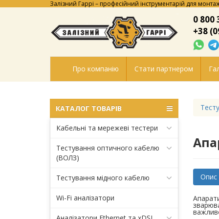
Залізний Гаррі – професійний інструментарій для монтаж
0 800 
+38 (0
Про компанію
Стати партнером
Гал
Тесту
КАТАЛОГ ТОВАРІВ
Кабельні та мережеві тестери
Апа
Тестування оптичного кабелю
(ВОЛЗ)
Опис
Тестування мідного кабелю
Wi-Fi аналізатори
Апарати
зварюва
важливо
Аналізатори Ethernet та xDSL