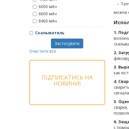
Tem
6000 мАч
можна 
6600 мАч
8400 мАч
Испол
1. Под
Скалыватель
волокна
Застосувати
скалыв
Очистити все
2. Заг
фиксир
3. Выр
как юст
ПІДПИСАТИСЬ НА
4. Свар
НОВИНИ!
сварить
сигнала
5. Оце
сварки,
позволя
6. Защ
с помо