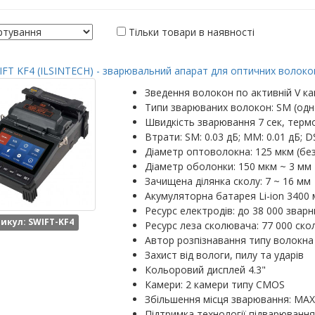
Тільки товари в наявності
FT KF4 (ILSINTECH) - зварювальний апарат для оптичних волокон
Зведення волокон по активній V ка
Типи зварюваних волокон: SM (одн
Швидкість зварювання 7 сек, термо
Втрати: SM: 0.03 дБ; MM: 0.01 дБ; DS
Діаметр оптоволокна: 125 мкм (бе
Діаметр оболонки: 150 мкм ~ 3 мм
Зачищена ділянка сколу: 7 ~ 16 мм
Акумуляторна батарея Li-ion 3400 
Ресурс електродів: до 38 000 зварн
икул: SWIFT-KF4
Ресурс леза сколювача: 77 000 скол
Автор розпізнавання типу волокна
Захист від вологи, пилу та ударів
Кольоровий дисплей 4.3"
Камери: 2 камери типу CMOS
Збільшення місця зварювання: MAX: 
Підтримка технології підварювання