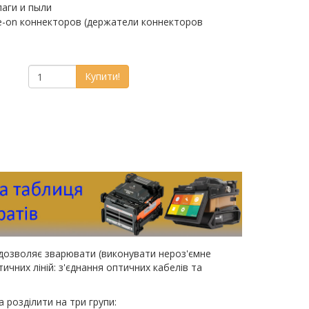
лаги и пыли
e-on коннекторов (держатели коннекторов
Купити!
дозволяє зварювати (виконувати нероз'ємне
чних ліній: з'єднання оптичних кабелів та
розділити на три групи: