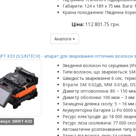
Габарити: 124 х 189 х 75 мм. Вага: 1
Країна походження: Південна Коре
Ціна:
112 801.75 грн.
Аналоги
FT K33 (ILSINTECH) - апарат для зварювання оптичних волокон 
Зведення волокон по серцевині (IP
Типи волокон, що зварюються: SM
Швидкість зварювання 6 сек, термо
Втрати: SM: 0.02дБ, MM: 0.01дБ, DS
Діаметр оптоволокна: 80 ~ 150 мк
Діаметр оболонки: 100 мкм ~ 3 мм
Зачищена ділянка сколу: 5 ~ 16 мм 
Акумуляторна батарея Li-Po 6000 м
Ресурс електродів: до 18 000 зварн
икул: SWIFT-K33
Ресурс леза сколювача: 77 000 скол
Автоматичне розпізнавання типу 
Захист від вологи, пилу та ударів