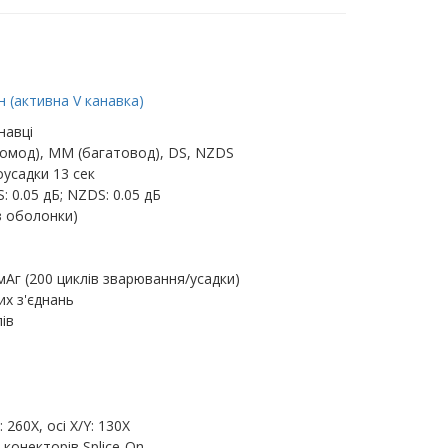
 (активна V канавка)
навці
омод), MM (багатовод), DS, NZDS
усадки 13 сек
: 0.05 дБ; NZDS: 0.05 дБ
з оболонки)
мАг (200 циклів зварювання/усадки)
их з'єднань
ів
260X, осі X/Y: 130X
 конекторів Splice-On