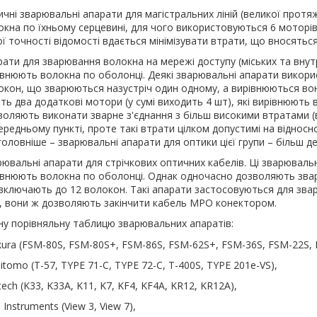
ичні зварювальні апарати для магістральних ліній (великої протя
окна по їхньому серцевині, для чого використовуються 6 моторів 
ї точності відомості вдається мінімізувати втрати, що вносяться
рати для зварювання волокна на мережі доступу (міських та вну
івнюють волокна по оболонці. Деякі зварювальні апарати викори
окон, що зварюються назустріч один одному, а вирівнюються вони 
ть два додаткові мотори (у сумі виходить 4 шт), які вирівнюють 
воляють виконати зварне з'єднання з більш високими втратами (ві
редньому пункті, проте такі втрати цілком допустимі на відносн
головніше – зварювальні апарати для оптики цієї групи – більш д
ювальні апарати для стрічкових оптичних кабелів. Ці зварювальні
івнюють волокна по оболонці. Однак одночасно дозволяють зварю
включають до 12 волокон. Такі апарати застосовуються для звар
, вони ж дозволяють закінчити кабель MPO конектором.
у порівняльну таблицю зварювальних апаратів:
ikura (FSM-80S, FSM-80S+, FSM-86S, FSM-62S+, FSM-36S, FSM-22S,
tomo (T-57, TYPE 71-C, TYPE 72-C, T-400S, TYPE 201e-VS),
ntech (K33, K33A, K11, K7, KF4, KF4A, KR12, KR12A),
 Instruments (View 3, View 7),