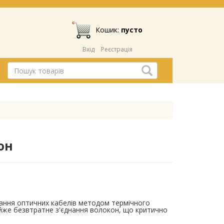
Кошик:
пусто
Вхід
Реєстрація
он
ання оптичних кабелів методом термічного
айже безвтратне з'єднання волокон, що критично