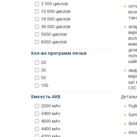
3 500 циклов
опт
10 000 циклов
вол
тако
18 000 циклов
апа
38 000 циклов
вир
5000 циклов
вол
6000 циклов
маю
доз
Кол-во программ печки
попе
най
20
30
звар
вир
50
що 
100
СКС
Детальн
Емкость АКБ
Fuj
2000 мАч
3400 мАч
Sumi
4000 мАч
Ilsi
4400 мАч
Inno
4700 мАч