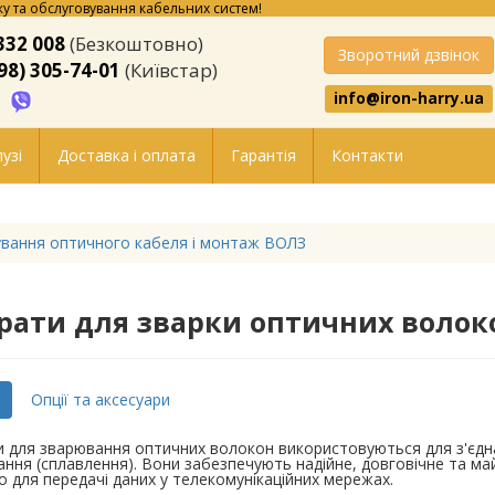
у та обслуговування кабельних систем!
332 008
(Безкоштовно)
Зворотний дзвінок
98) 305-74-01
(Київстар)
info@iron-harry.ua
узі
Доставка і оплата
Гарантія
Контакти
вання оптичного кабеля і монтаж ВОЛЗ
рати для зварки оптичних волок
Опції та аксесуари
 для зварювання оптичних волокон використовуються для з'єдн
ння (сплавлення). Вони забезпечують надійне, довговічне та м
 для передачі даних у телекомунікаційних мережах.