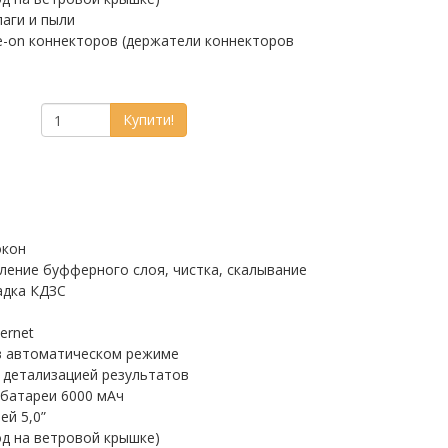
лаги и пыли
e-on коннекторов (держатели коннекторов
Купити!
окон
аление буфферного слоя, чистка, скалывание
адка КДЗС
ernet
в автоматическом режиме
 детализацией результатов
батареи 6000 мАч
ей 5,0”
од на ветровой крышке)