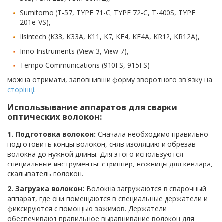
Sumitomo (T-57, TYPE 71-C, TYPE 72-C, T-400S, TYPE
201e-VS),
Ilsintech (K33, K33A, K11, K7, KF4, KF4A, KR12, KR12A),
Inno Instruments (View 3, View 7),
Tempo Communications (910FS, 915FS)
можна отримати, заповнивши форму зворотного зв'язку на
сторінці
.
Использывание аппаратов для сварки
оптических волокон:
1. Подготовка волокон:
Сначала необходимо правильно
подготовить концы волокон, сняв изоляцию и обрезав
волокна до нужной длины. Для этого используются
специальные инструменты: стриппер, ножницы для кевлара,
скалыватель волокон.
2. Загрузка волокон:
Волокна загружаются в сварочный
аппарат, где они помещаются в специальные держатели и
фиксируются с помощью зажимов. Держатели
обеспечивают правильное выравнивание волокон для