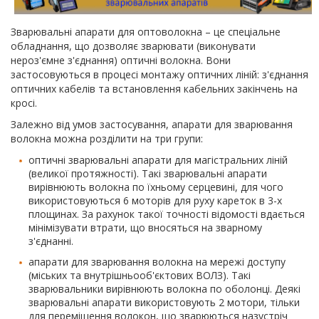
Зварювальні апарати для оптоволокна – це спеціальне
обладнання, що дозволяє зварювати (виконувати
нероз'ємне з'єднання) оптичні волокна. Вони
застосовуються в процесі монтажу оптичних ліній: з'єднання
оптичних кабелів та встановлення кабельних закінчень на
кросі.
Залежно від умов застосування, апарати для зварювання
волокна можна розділити на три групи:
оптичні зварювальні апарати для магістральних ліній
(великої протяжності). Такі зварювальні апарати
вирівнюють волокна по їхньому серцевині, для чого
використовуються 6 моторів для руху кареток в 3-х
площинах. За рахунок такої точності відомості вдається
мінімізувати втрати, що вносяться на зварному
з'єднанні.
апарати для зварювання волокна на мережі доступу
(міських та внутрішньооб'єктових ВОЛЗ). Такі
зварювальники вирівнюють волокна по оболонці. Деякі
зварювальні апарати використовують 2 мотори, тільки
для переміщення волокон, що зварюються назустріч