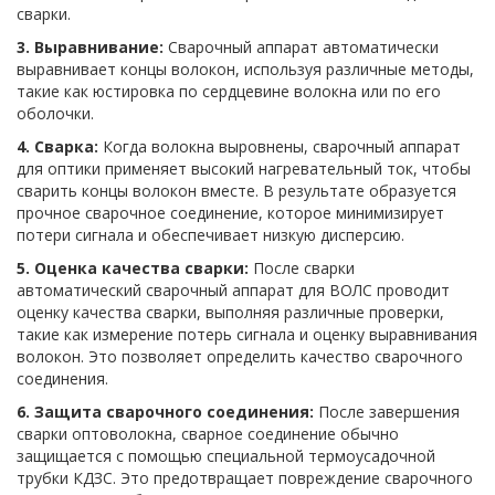
сварки.
3. Выравнивание:
Сварочный аппарат автоматически
выравнивает концы волокон, используя различные методы,
такие как юстировка по сердцевине волокна или по его
оболочки.
4. Сварка:
Когда волокна выровнены, сварочный аппарат
для оптики применяет высокий нагревательный ток, чтобы
сварить концы волокон вместе. В результате образуется
прочное сварочное соединение, которое минимизирует
потери сигнала и обеспечивает низкую дисперсию.
5. Оценка качества сварки:
После сварки
автоматический сварочный аппарат для ВОЛС проводит
оценку качества сварки, выполняя различные проверки,
такие как измерение потерь сигнала и оценку выравнивания
волокон. Это позволяет определить качество сварочного
соединения.
6. Защита сварочного соединения:
После завершения
сварки оптоволокна, сварное соединение обычно
защищается с помощью специальной термоусадочной
трубки КДЗС. Это предотвращает повреждение сварочного