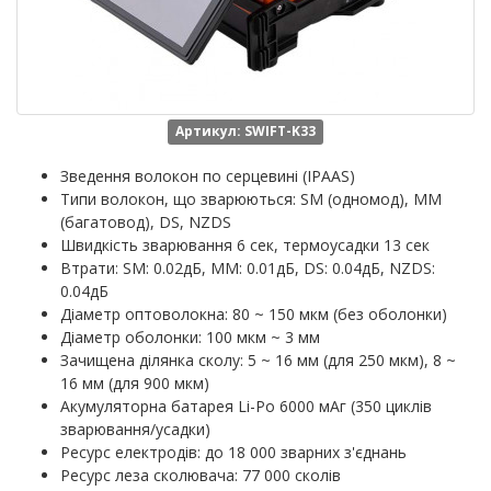
Артикул: SWIFT-K33
Зведення волокон по серцевині (IPAAS)
Типи волокон, що зварюються: SM (одномод), MM
(багатовод), DS, NZDS
Швидкість зварювання 6 сек, термоусадки 13 сек
Втрати: SM: 0.02дБ, MM: 0.01дБ, DS: 0.04дБ, NZDS:
0.04дБ
Діаметр оптоволокна: 80 ~ 150 мкм (без оболонки)
Діаметр оболонки: 100 мкм ~ 3 мм
Зачищена ділянка сколу: 5 ~ 16 мм (для 250 мкм), 8 ~
16 мм (для 900 мкм)
Акумуляторна батарея Li-Po 6000 мАг (350 циклів
зварювання/усадки)
Ресурс електродів: до 18 000 зварних з'єднань
Ресурс леза сколювача: 77 000 сколів