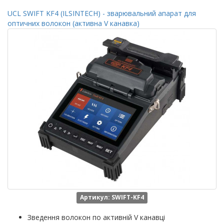
UCL SWIFT KF4 (ILSINTECH) - зварювальний апарат для
оптичних волокон (активна V канавка)
Артикул: SWIFT-KF4
Зведення волокон по активній V канавці