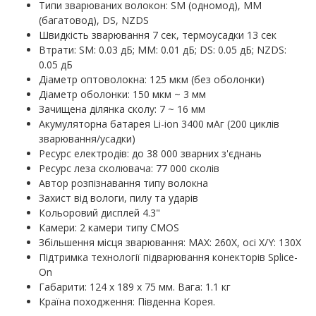
Типи зварюваних волокон: SM (одномод), MM
(багатовод), DS, NZDS
Швидкість зварювання 7 сек, термоусадки 13 сек
Втрати: SM: 0.03 дБ; MM: 0.01 дБ; DS: 0.05 дБ; NZDS:
0.05 дБ
Діаметр оптоволокна: 125 мкм (без оболонки)
Діаметр оболонки: 150 мкм ~ 3 мм
Зачищена ділянка сколу: 7 ~ 16 мм
Акумуляторна батарея Li-ion 3400 мАг (200 циклів
зварювання/усадки)
Ресурс електродів: до 38 000 зварних з'єднань
Ресурс леза сколювача: 77 000 сколів
Автор розпізнавання типу волокна
Захист від вологи, пилу та ударів
Кольоровий дисплей 4.3"
Камери: 2 камери типу CMOS
Збільшення місця зварювання: MAX: 260X, осі X/Y: 130X
Підтримка технології підварювання конекторів Splice-
On
Габарити: 124 х 189 х 75 мм. Вага: 1.1 кг
Країна походження: Південна Корея.