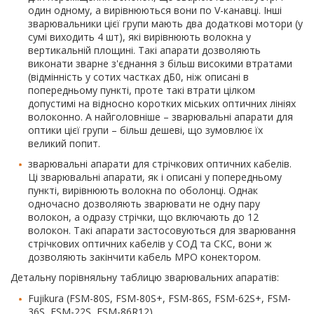
один одному, а вирівнюються вони по V-канавці. Інші
зварювальники цієї групи мають два додаткові мотори (у
сумі виходить 4 шт), які вирівнюють волокна у
вертикальній площині. Такі апарати дозволяють
виконати зварне з'єднання з більш високими втратами
(відмінність у сотих частках дБ0, ніж описані в
попередньому пункті, проте такі втрати цілком
допустимі на відносно коротких міських оптичних лініях
волоконно. А найголовніше – зварювальні апарати для
оптики цієї групи – більш дешеві, що зумовлює їх
великий попит.
зварювальні апарати для стрічкових оптичних кабелів.
Ці зварювальні апарати, як і описані у попередньому
пункті, вирівнюють волокна по оболонці. Однак
одночасно дозволяють зварювати не одну пару
волокон, а одразу стрічки, що включають до 12
волокон. Такі апарати застосовуються для зварювання
стрічкових оптичних кабелів у СОД та СКС, вони ж
дозволяють закінчити кабель MPO конектором.
Детальну порівняльну таблицю зварювальних апаратів:
Fujikura (FSM-80S, FSM-80S+, FSM-86S, FSM-62S+, FSM-
36S, FSM-22S, FSM-86R12),