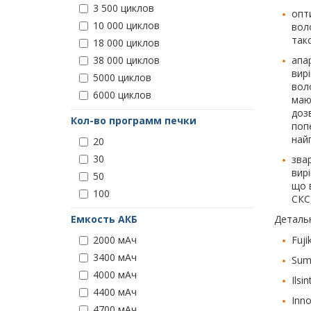
3 500 циклов
опт
10 000 циклов
вол
тако
18 000 циклов
апа
38 000 циклов
вир
5000 циклов
вол
6000 циклов
маю
доз
Кол-во программ печки
попе
най
20
30
звар
вир
50
що 
100
СКС
Детальн
Емкость АКБ
Fuj
2000 мАч
3400 мАч
Sumi
4000 мАч
Ilsi
4400 мАч
Inno
4700 мАч