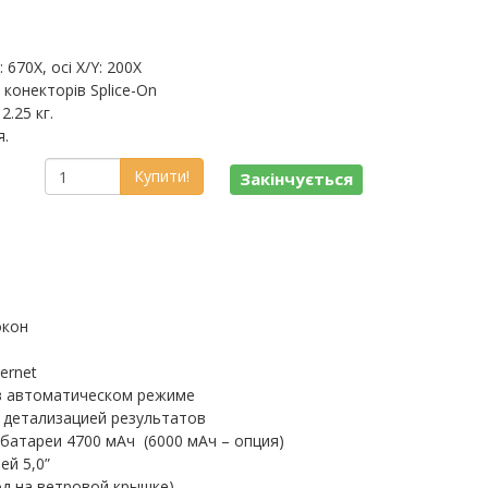
670X, осі X/Y: 200X
 конекторів Splice-On
2.25 кг.
я.
Купити!
Закінчується
окон
ernet
в автоматическом режиме
 детализацией результатов
батареи 4700 мАч (6000 мАч – опция)
ей 5,0”
од на ветровой крышке)