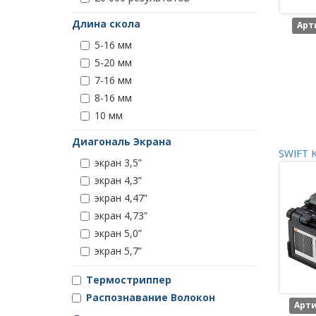
Длина скола
Арт
5-16 мм
5-20 мм
7-16 мм
8-16 мм
10 мм
Диагональ Экрана
SWIFT K
экран 3,5”
экран 4,3”
экран 4,47”
экран 4,73”
экран 5,0”
экран 5,7”
Термостриппер
Распознавание Волокон
Арти