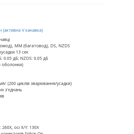
 (активна V канавка)
навці
омод), MM (багатовод), DS, NZDS
усадки 13 сек
: 0.05 дБ; NZDS: 0.05 дБ
з оболонки)
мАг (200 циклів зварювання/усадки)
их з'єднань
ів
260X, осі X/Y: 130X
 конекторів Splice-On