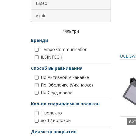
Відео
Акції
Фільтри
Бренди
Tempo Communication
UCL SWI
ILSINTECH
Способ Выравнивания
По Активной V-канавке
По Оболочке (V-канавке)
По Сердцевине
Кол-во свариваемых волокон
1 волокно
до 12 волокон
Арт
Диаметр покрытия