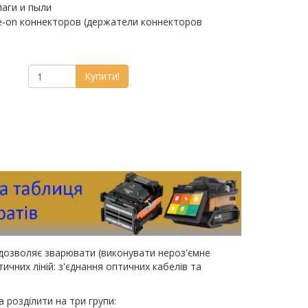
лаги и пыли
e-on коннекторов (держатели коннекторов
Купити!
дозволяє зварювати (виконувати нероз'ємне
чних ліній: з'єднання оптичних кабелів та
розділити на три групи: