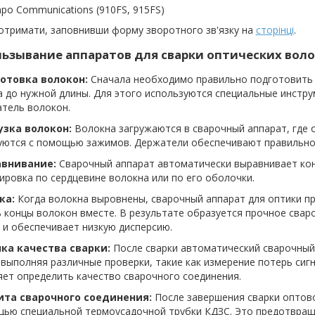
po Communications (910FS, 915FS)
отримати, заповнивши форму зворотного зв'язку на
сторінці
.
ьзывание аппаратов для сварки оптических воло
готовка волокон:
Сначала необходимо правильно подготовить 
 до нужной длины. Для этого используются специальные инстру
атель волокон.
рузка волокон:
Волокна загружаются в сварочный аппарат, где 
уются с помощью зажимов. Держатели обеспечивают правильное
авнивание:
Сварочный аппарат автоматически выравнивает кон
ировка по сердцевине волокна или по его оболочки.
ка:
Когда волокна выровнены, сварочный аппарат для оптики п
 концы волокон вместе. В результате образуется прочное свар
 и обеспечивает низкую дисперсию.
нка качества сварки:
После сварки автоматический сварочный
 выполняя различные проверки, такие как измерение потерь сиг
ет определить качество сварочного соединения.
ита сварочного соединения:
После завершения сварки оптов
щью специальной термоусадочной трубки КДЗС. Это предотвращ