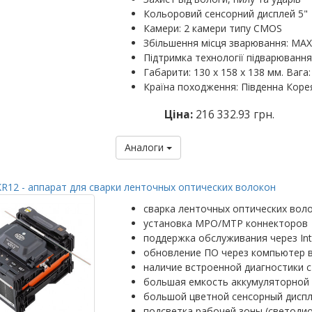
Кольоровий сенсорний дисплей 5"
Камери: 2 камери типу CMOS
Збільшення місця зварювання: MAX: 
Підтримка технології підварювання
Габарити: 130 х 158 х 138 мм. Вага: 
Країна походження: Південна Коре
Ціна:
216 332.93 грн.
Аналоги
R12 - аппарат для сварки ленточных оптических волокон
сварка ленточных оптических вол
установка MPO/MTP коннекторов
поддержка обслуживания через Int
обновление ПО через компьютер 
наличие встроенной диагностики с
большая емкость аккумуляторной 
большой цветной сенсорный диспл
подсветка рабочей зоны (светоди