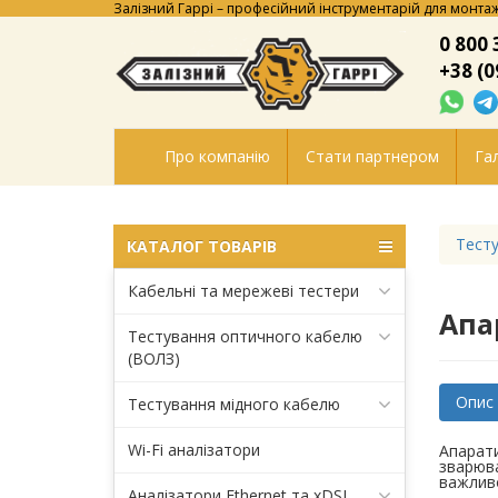
Залізний Гаррі – професійний інструментарій для монтаж
0 800 
+38 (0
Про компанію
Стати партнером
Гал
Тесту
КАТАЛОГ ТОВАРІВ
Кабельні та мережеві тестери
Апа
Тестування оптичного кабелю
(ВОЛЗ)
Опис
Тестування мідного кабелю
Wi-Fi аналізатори
Апарати
зварюва
важливо
Аналізатори Ethernet та xDSL