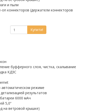
лаги и пыли
e-on коннекторов (держатели коннекторов
Купити!
окон
аление буфферного слоя, чистка, скалывание
адка КДЗС
ernet
в автоматическом режиме
 детализацией результатов
батареи 6000 мАч
ей 5,0”
од на ветровой крышке)