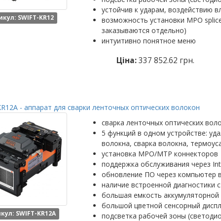
устойчив к ударам, воздействию в
икул: SWIFT-KR12
возможность установки MPO splic
заказываются отдельно)
интуитивно понятное меню
Ціна:
337 852.62 грн.
R12A - аппарат для сварки ленточных оптических волокон
сварка ленточных оптических вол
5 функций в одном устройстве: уд
волокна, сварка волокна, термоус
установка MPO/MTP коннекторов
поддержка обслуживания через Int
обновление ПО через компьютер 
наличие встроенной диагностики с
большая емкость аккумуляторной 
большой цветной сенсорный диспл
кул: SWIFT-KR12A
подсветка рабочей зоны (светоди