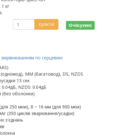
.1 кг
я.
Купити!
Очікуємо
з вирівнюванням по серцевині
AAS)
 (одномод), MM (багатовод), DS, NZDS
усадки 13 сек
: 0.04дБ, NZDS: 0.04дБ
м (без оболонки)
(для 250 мкм), 8 ~ 16 мм (для 900 мкм)
Аг (350 циклів зварювання/усадки)
их з'єднань
ів
волокна