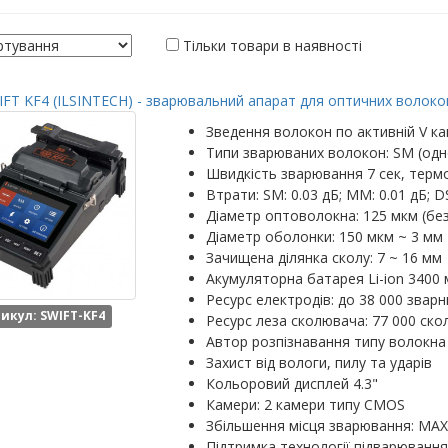
Тільки товари в наявності
FT KF4 (ILSINTECH) - зварювальний апарат для оптичних волокон
Зведення волокон по активній V ка
Типи зварюваних волокон: SM (одн
Швидкість зварювання 7 сек, термо
Втрати: SM: 0.03 дБ; MM: 0.01 дБ; DS
Діаметр оптоволокна: 125 мкм (бе
Діаметр оболонки: 150 мкм ~ 3 мм
Зачищена ділянка сколу: 7 ~ 16 мм
Акумуляторна батарея Li-ion 3400 
Ресурс електродів: до 38 000 зварн
икул: SWIFT-KF4
Ресурс леза сколювача: 77 000 скол
Автор розпізнавання типу волокна
Захист від вологи, пилу та ударів
Кольоровий дисплей 4.3"
Камери: 2 камери типу CMOS
Збільшення місця зварювання: MAX: 
Підтримка технології підварювання