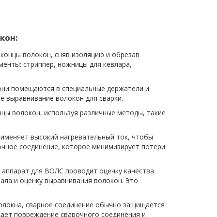
кон:
концы волокон, сняв изоляцию и обрезав
менты: стриппер, ножницы для кевлара,
они помещаются в специальные держатели и
 выравнивание волокон для сварки.
цы волокон, используя различные методы, такие
рименяет высокий нагревательный ток, чтобы
очное соединение, которое минимизирует потери
 аппарат для ВОЛС проводит оценку качества
нала и оценку выравнивания волокон. Это
олокна, сварное соединение обычно защищается
ает повреждение сварочного соединения и