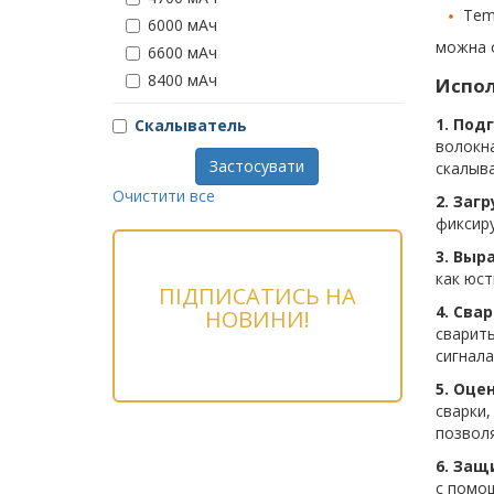
Tem
6000 мАч
можна 
6600 мАч
8400 мАч
Испол
1. Под
Скалыватель
волокна
Застосувати
скалыв
Очистити все
2. Заг
фиксир
3. Выр
как юст
ПІДПИСАТИСЬ НА
4. Свар
НОВИНИ!
сварить
сигнала
5. Оце
сварки,
позволя
6. Защ
с помо