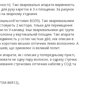
жності). Такі зварювальні апарати вирівнюють
для руху кареток в 3-х площинах. За рахунок
 на зварному з'єднанні.
трішньооб'єктових ВОЛЗ). Такі зварювальники
стовують 2 мотори, тільки для переміщення
по V-канавці. Інші зварювальники цієї групи
волокна у вертикальній площині. Такі апарати
дмінність у сотих частках дБ0, ніж описані в
о коротких міських оптичних лініях волоконно. А
ешеві, що зумовлює їх великий попит.
 апарати, як і описані у попередньому пункті,
вати не одну пару волокон, а одразу стрічки,
ювання стрічкових оптичних кабелів у СОД та
 FSM-86R12),