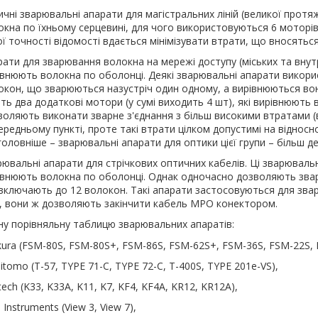
ичні зварювальні апарати для магістральних ліній (великої протя
окна по їхньому серцевині, для чого використовуються 6 моторів 
ї точності відомості вдається мінімізувати втрати, що вносяться
рати для зварювання волокна на мережі доступу (міських та вну
івнюють волокна по оболонці. Деякі зварювальні апарати викори
окон, що зварюються назустріч один одному, а вирівнюються вони 
ть два додаткові мотори (у сумі виходить 4 шт), які вирівнюють 
воляють виконати зварне з'єднання з більш високими втратами (ві
редньому пункті, проте такі втрати цілком допустимі на відносн
головніше – зварювальні апарати для оптики цієї групи – більш д
ювальні апарати для стрічкових оптичних кабелів. Ці зварювальні
івнюють волокна по оболонці. Однак одночасно дозволяють зварю
включають до 12 волокон. Такі апарати застосовуються для звар
, вони ж дозволяють закінчити кабель MPO конектором.
у порівняльну таблицю зварювальних апаратів:
ikura (FSM-80S, FSM-80S+, FSM-86S, FSM-62S+, FSM-36S, FSM-22S,
tomo (T-57, TYPE 71-C, TYPE 72-C, T-400S, TYPE 201e-VS),
ntech (K33, K33A, K11, K7, KF4, KF4A, KR12, KR12A),
 Instruments (View 3, View 7),