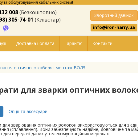
у та обслуговування кабельних систем!
332 008
(Безкоштовно)
Зворотний дзвінок
98) 305-74-01
(Київстар)
info@iron-harry.ua
узі
Доставка і оплата
Гарантія
Контакти
вання оптичного кабеля і монтаж ВОЛЗ
рати для зварки оптичних волок
Опції та аксесуари
 для зварювання оптичних волокон використовуються для з'єдн
ння (сплавлення). Вони забезпечують надійне, довговічне та м
 для передачі даних у телекомунікаційних мережах.