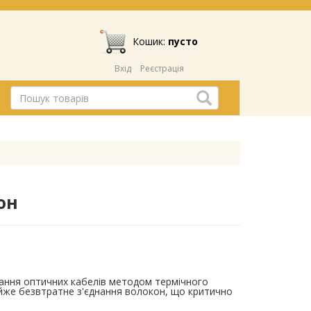
Кошик:
пусто
Вхід
Реєстрація
он
ання оптичних кабелів методом термічного
айже безвтратне з'єднання волокон, що критично