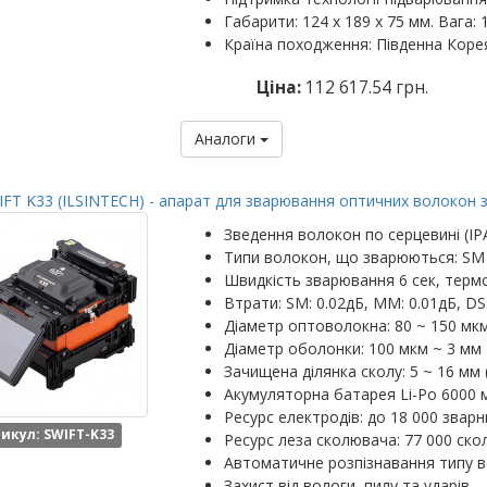
Габарити: 124 х 189 х 75 мм. Вага: 1
Країна походження: Південна Коре
Ціна:
112 617.54 грн.
Аналоги
FT K33 (ILSINTECH) - апарат для зварювання оптичних волокон 
Зведення волокон по серцевині (IP
Типи волокон, що зварюються: SM
Швидкість зварювання 6 сек, термо
Втрати: SM: 0.02дБ, MM: 0.01дБ, DS
Діаметр оптоволокна: 80 ~ 150 мк
Діаметр оболонки: 100 мкм ~ 3 мм
Зачищена ділянка сколу: 5 ~ 16 мм 
Акумуляторна батарея Li-Po 6000 м
Ресурс електродів: до 18 000 зварн
икул: SWIFT-K33
Ресурс леза сколювача: 77 000 скол
Автоматичне розпізнавання типу 
Захист від вологи, пилу та ударів