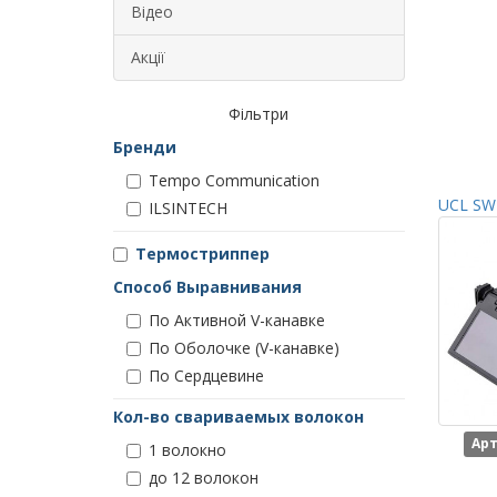
Відео
Акції
Фільтри
Бренди
Tempo Communication
UCL SWI
ILSINTECH
Термостриппер
Способ Выравнивания
По Активной V-канавке
По Оболочке (V-канавке)
По Сердцевине
Кол-во свариваемых волокон
Арт
1 волокно
до 12 волокон