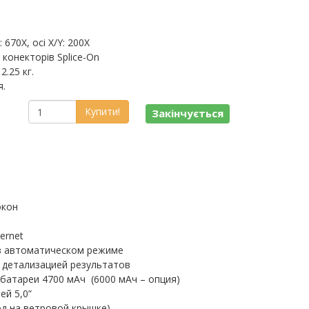
670X, осі X/Y: 200X
 конекторів Splice-On
2.25 кг.
я.
Купити!
Закінчується
окон
ernet
в автоматическом режиме
 детализацией результатов
батареи 4700 мАч (6000 мАч – опция)
ей 5,0”
од на ветровой крышке)