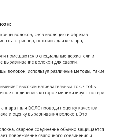
кон:
концы волокон, сняв изоляцию и обрезав
менты: стриппер, ножницы для кевлара,
они помещаются в специальные держатели и
 выравнивание волокон для сварки.
цы волокон, используя различные методы, такие
рименяет высокий нагревательный ток, чтобы
очное соединение, которое минимизирует потери
 аппарат для ВОЛС проводит оценку качества
нала и оценку выравнивания волокон. Это
олокна, сварное соединение обычно защищается
ает повреждение сварочного соединения и