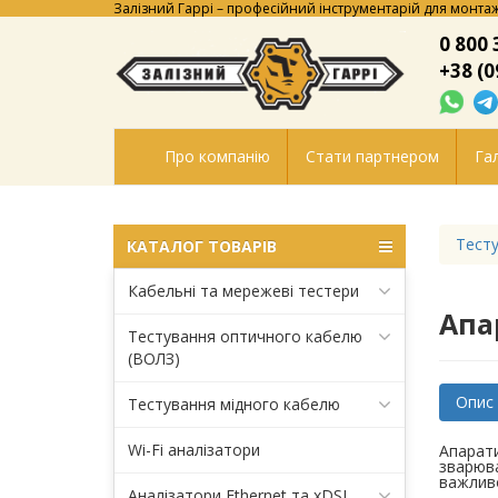
Залізний Гаррі – професійний інструментарій для монтаж
0 800 
+38 (0
Про компанію
Стати партнером
Гал
Тесту
КАТАЛОГ ТОВАРІВ
Кабельні та мережеві тестери
Апа
Тестування оптичного кабелю
(ВОЛЗ)
Опис
Тестування мідного кабелю
Wi-Fi аналізатори
Апарати
зварюва
важливо
Аналізатори Ethernet та xDSL