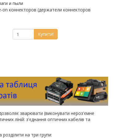
лаги и пыли
e-on коннекторов (держатели коннекторов
Купити!
дозволяє зварювати (виконувати нероз'ємне
чних ліній: з'єднання оптичних кабелів та
розділити на три групи: