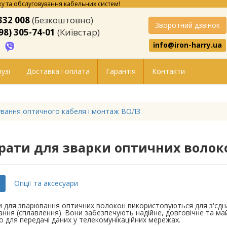
у та обслуговування кабельних систем!
332 008
(Безкоштовно)
Зворотний дзвінок
98) 305-74-01
(Київстар)
info@iron-harry.ua
узі
Доставка і оплата
Гарантія
Контакти
вання оптичного кабеля і монтаж ВОЛЗ
рати для зварки оптичних волок
Опції та аксесуари
 для зварювання оптичних волокон використовуються для з'єдн
ння (сплавлення). Вони забезпечують надійне, довговічне та м
 для передачі даних у телекомунікаційних мережах.