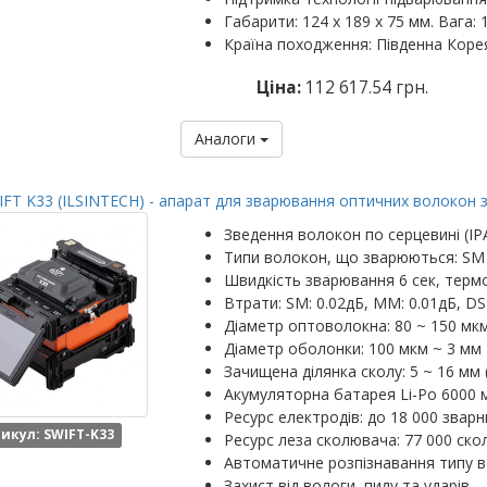
Габарити: 124 х 189 х 75 мм. Вага: 1
Країна походження: Південна Коре
Ціна:
112 617.54 грн.
Аналоги
FT K33 (ILSINTECH) - апарат для зварювання оптичних волокон 
Зведення волокон по серцевині (IP
Типи волокон, що зварюються: SM
Швидкість зварювання 6 сек, термо
Втрати: SM: 0.02дБ, MM: 0.01дБ, DS
Діаметр оптоволокна: 80 ~ 150 мк
Діаметр оболонки: 100 мкм ~ 3 мм
Зачищена ділянка сколу: 5 ~ 16 мм 
Акумуляторна батарея Li-Po 6000 м
Ресурс електродів: до 18 000 зварн
икул: SWIFT-K33
Ресурс леза сколювача: 77 000 скол
Автоматичне розпізнавання типу 
Захист від вологи, пилу та ударів