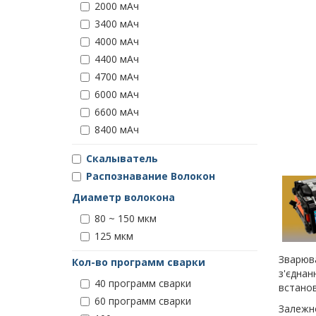
2000 мАч
3400 мАч
4000 мАч
4400 мАч
4700 мАч
6000 мАч
6600 мАч
8400 мАч
Скалыватель
Распознавание Волокон
Диаметр волокона
80 ~ 150 мкм
125 мкм
Зварюва
Кол-во программ сварки
з'єднан
40 программ сварки
встанов
60 программ сварки
Залежно