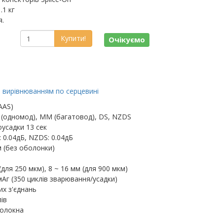
.1 кг
я.
Купити!
Очікуємо
з вирівнюванням по серцевині
AAS)
 (одномод), MM (багатовод), DS, NZDS
усадки 13 сек
: 0.04дБ, NZDS: 0.04дБ
м (без оболонки)
(для 250 мкм), 8 ~ 16 мм (для 900 мкм)
Аг (350 циклів зварювання/усадки)
их з'єднань
ів
волокна