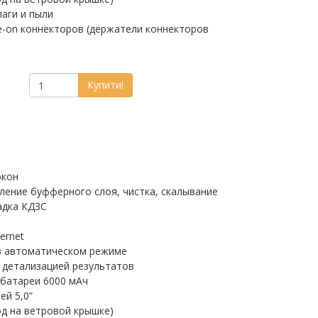
лаги и пыли
e-on коннекторов (держатели коннекторов
Купити!
окон
аление буфферного слоя, чистка, скалывание
адка КДЗС
ernet
в автоматическом режиме
 детализацией результатов
батареи 6000 мАч
ей 5,0”
од на ветровой крышке)