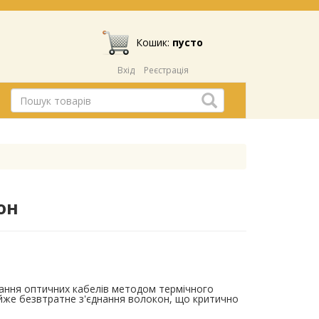
Кошик:
пусто
Вхід
Реєстрація
он
ання оптичних кабелів методом термічного
айже безвтратне з'єднання волокон, що критично