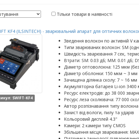
Тільки товари в наявності
FT KF4 (ILSINTECH) - зварювальний апарат для оптичних волокон
Зведення волокон по активній V ка
Типи зварюваних волокон: SM (одн
Швидкість зварювання 7 сек, термо
Втрати: SM: 0.03 дБ; MM: 0.01 дБ; DS
Діаметр оптоволокна: 125 мкм (бе
Діаметр оболонки: 150 мкм ~ 3 мм
Зачищена ділянка сколу: 7 ~ 16 мм
Акумуляторна батарея Li-ion 3400 
Ресурс електродів: до 38 000 зварн
икул: SWIFT-KF4
Ресурс леза сколювача: 77 000 скол
Автор розпізнавання типу волокна
Захист від вологи, пилу та ударів
Кольоровий дисплей 4.3"
Камери: 2 камери типу CMOS
Збільшення місця зварювання: MAX: 
Підтримка технології підварювання