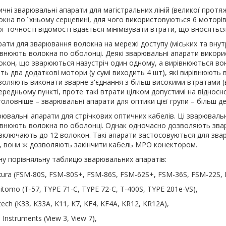
ичні зварювальні апарати для магістральних ліній (великої протя
окна по їхньому серцевині, для чого використовуються 6 моторів 
ї точності відомості вдається мінімізувати втрати, що вносяться
рати для зварювання волокна на мережі доступу (міських та вну
івнюють волокна по оболонці. Деякі зварювальні апарати викори
окон, що зварюються назустріч один одному, а вирівнюються вони 
ть два додаткові мотори (у сумі виходить 4 шт), які вирівнюють 
воляють виконати зварне з'єднання з більш високими втратами (ві
редньому пункті, проте такі втрати цілком допустимі на відносн
головніше – зварювальні апарати для оптики цієї групи – більш д
ювальні апарати для стрічкових оптичних кабелів. Ці зварювальні
івнюють волокна по оболонці. Однак одночасно дозволяють зварю
включають до 12 волокон. Такі апарати застосовуються для звар
, вони ж дозволяють закінчити кабель MPO конектором.
у порівняльну таблицю зварювальних апаратів:
ikura (FSM-80S, FSM-80S+, FSM-86S, FSM-62S+, FSM-36S, FSM-22S,
tomo (T-57, TYPE 71-C, TYPE 72-C, T-400S, TYPE 201e-VS),
ntech (K33, K33A, K11, K7, KF4, KF4A, KR12, KR12A),
 Instruments (View 3, View 7),