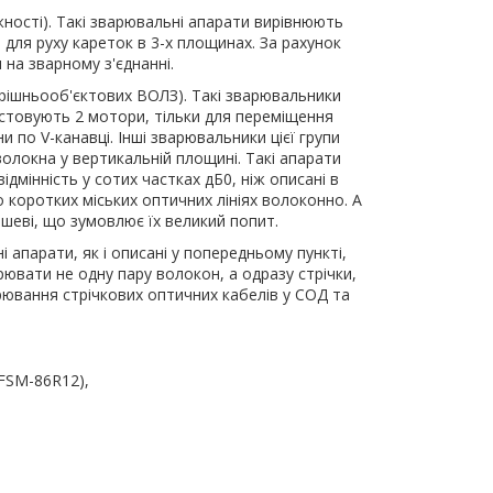
жності). Такі зварювальні апарати вирівнюють
для руху кареток в 3-х площинах. За рахунок
 на зварному з'єднанні.
трішньооб'єктових ВОЛЗ). Такі зварювальники
стовують 2 мотори, тільки для переміщення
по V-канавці. Інші зварювальники цієї групи
волокна у вертикальній площині. Такі апарати
дмінність у сотих частках дБ0, ніж описані в
о коротких міських оптичних лініях волоконно. А
ешеві, що зумовлює їх великий попит.
 апарати, як і описані у попередньому пункті,
вати не одну пару волокон, а одразу стрічки,
ювання стрічкових оптичних кабелів у СОД та
 FSM-86R12),