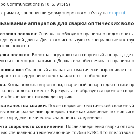
po Communications (910FS, 915FS)
отримати, заповнивши форму зворотного зв'язку на
сторінці
.
ьзывание аппаратов для сварки оптических воло
готовка волокон:
Сначала необходимо правильно подготовить 
 до нужной длины. Для этого используются специальные инстру
атель волокон.
рузка волокон:
Волокна загружаются в сварочный аппарат, где 
уются с помощью зажимов. Держатели обеспечивают правильное
авнивание:
Сварочный аппарат автоматически выравнивает кон
ировка по сердцевине волокна или по его оболочки.
ка:
Когда волокна выровнены, сварочный аппарат для оптики п
 концы волокон вместе. В результате образуется прочное свар
 и обеспечивает низкую дисперсию.
нка качества сварки:
После сварки автоматический сварочный
 выполняя различные проверки, такие как измерение потерь сиг
ет определить качество сварочного соединения.
ита сварочного соединения:
После завершения сварки оптов
щью специальной термоусадочной трубки КДЗС. Это предотвращ