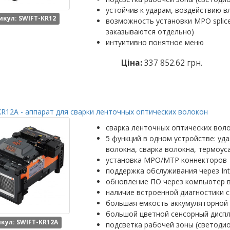
устойчив к ударам, воздействию в
икул: SWIFT-KR12
возможность установки MPO splic
заказываются отдельно)
интуитивно понятное меню
Ціна:
337 852.62 грн.
R12A - аппарат для сварки ленточных оптических волокон
сварка ленточных оптических вол
5 функций в одном устройстве: уд
волокна, сварка волокна, термоус
установка MPO/MTP коннекторов
поддержка обслуживания через Int
обновление ПО через компьютер 
наличие встроенной диагностики с
большая емкость аккумуляторной 
большой цветной сенсорный диспл
кул: SWIFT-KR12A
подсветка рабочей зоны (светоди