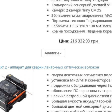
Кольоровий сенсорний дисплей 5"
Камери: 2 камери типу CMOS
Збільшення місця зварювання: MAX: 
Підтримка технології підварювання
Габарити: 130 х 158 х 138 мм. Вага: 
Країна походження: Південна Коре
Ціна:
216 332.93 грн.
Аналоги
R12 - аппарат для сварки ленточных оптических волокон
сварка ленточных оптических вол
установка MPO/MTP коннекторов
поддержка обслуживания через Int
обновление ПО через компьютер 
наличие встроенной диагностики с
большая емкость аккумуляторной 
большой цветной сенсорный диспл
подсветка рабочей зоны (светоди