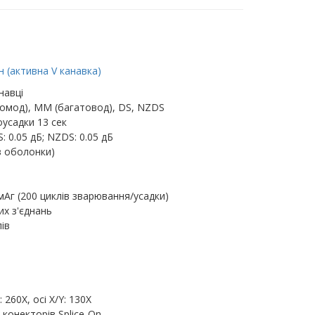
 (активна V канавка)
навці
омод), MM (багатовод), DS, NZDS
усадки 13 сек
: 0.05 дБ; NZDS: 0.05 дБ
з оболонки)
мАг (200 циклів зварювання/усадки)
их з'єднань
ів
260X, осі X/Y: 130X
 конекторів Splice-On