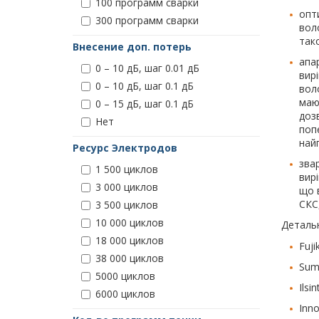
100 программ сварки
опт
300 программ сварки
вол
тако
Внесение доп. потерь
апа
0 – 10 дБ, шаг 0.01 дБ
вир
0 – 10 дБ, шаг 0.1 дБ
вол
маю
0 – 15 дБ, шаг 0.1 дБ
доз
Нет
попе
най
Ресурс Электродов
звар
1 500 циклов
вир
3 000 циклов
що 
СКС
3 500 циклов
10 000 циклов
Детальн
18 000 циклов
Fuj
38 000 циклов
Sumi
5000 циклов
Ilsi
6000 циклов
Inno