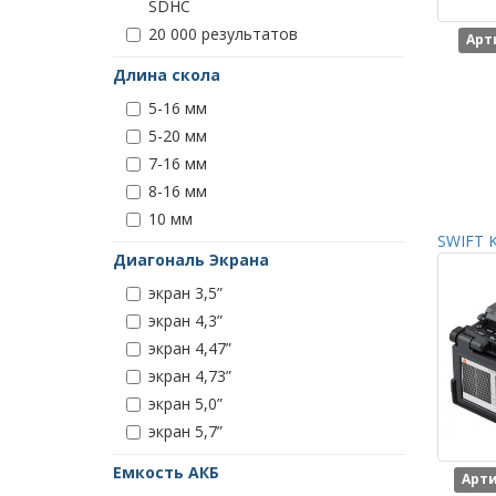
SDHC
20 000 результатов
Арт
Длина скола
5-16 мм
5-20 мм
7-16 мм
8-16 мм
10 мм
SWIFT K
Диагональ Экрана
экран 3,5”
экран 4,3”
экран 4,47”
экран 4,73”
экран 5,0”
экран 5,7”
Емкость АКБ
Арти