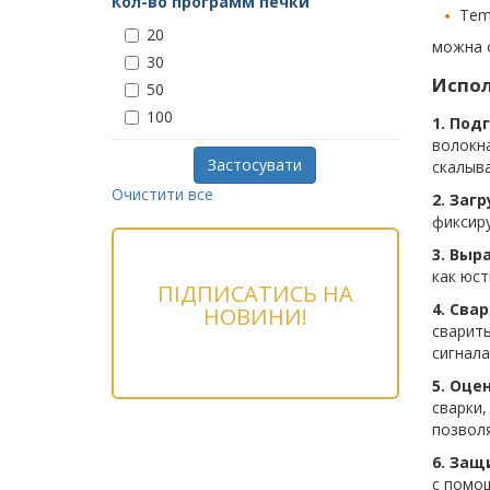
Кол-во программ печки
Tem
20
можна 
30
Испол
50
100
1. Под
волокна
Застосувати
скалыв
Очистити все
2. Заг
фиксир
3. Выр
как юст
ПІДПИСАТИСЬ НА
4. Свар
НОВИНИ!
сварить
сигнала
5. Оце
сварки,
позволя
6. Защ
с помо