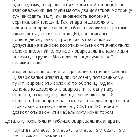
один одному, а вирівнюються вони по V-канавці. Інші
зварювальники цієї групи мають два додаткові мотори (у
сумі виходить 4 шт), які вирівнюють волокна у
вертикальній площині. Такі апарати дозволяють
виконати зварне з'єднання з більш високими втратами
(відмінність у сотих частках дБ0, ніж описані в
попередньому пункті, проте такі втрати цілком
допустимі на відносно коротких міських оптичних лініях
волоконно. А найголовніше – зварювальні апарати для
оптики цієї групи – більш дешеві, що зумовлює їх
великий попит.
зварювальні апарати для стрічкових оптичних кабелів.
Ці зварювальні апарати, як і описані у попередньому
пункті, вирівнюють волокна по оболонці. Однак
одночасно дозволяють зварювати не одну пару
волокон, а одразу стрічки, що включають до 12
волокон. Такі апарати застосовуються для зварювання
стрічкових оптичних кабелів у СОД та СКС, вони ж
дозволяють закінчити кабель MPO конектором.
Детальну порівняльну таблицю зварювальних апаратів:
Fujikura (FSM-80S, FSM-80S+, FSM-86S, FSM-62S+, FSM-
36S, FSM-22S, FSM-86R12),