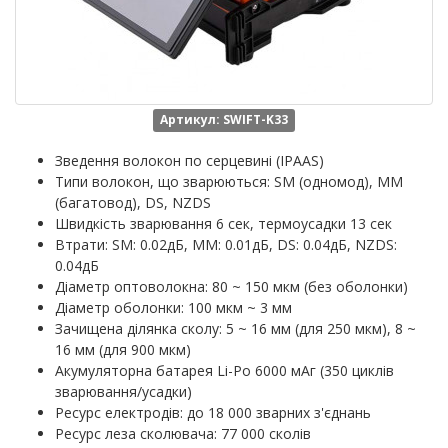
Артикул: SWIFT-K33
Зведення волокон по серцевині (IPAAS)
Типи волокон, що зварюються: SM (одномод), MM
(багатовод), DS, NZDS
Швидкість зварювання 6 сек, термоусадки 13 сек
Втрати: SM: 0.02дБ, MM: 0.01дБ, DS: 0.04дБ, NZDS:
0.04дБ
Діаметр оптоволокна: 80 ~ 150 мкм (без оболонки)
Діаметр оболонки: 100 мкм ~ 3 мм
Зачищена ділянка сколу: 5 ~ 16 мм (для 250 мкм), 8 ~
16 мм (для 900 мкм)
Акумуляторна батарея Li-Po 6000 мАг (350 циклів
зварювання/усадки)
Ресурс електродів: до 18 000 зварних з'єднань
Ресурс леза сколювача: 77 000 сколів