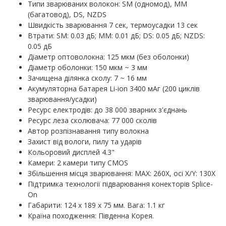
Типи зварюваних волокон: SM (одномод), MM
(багатовод), DS, NZDS
Швидкість зварювання 7 сек, термоусадки 13 сек
Втрати: SM: 0.03 дБ; MM: 0.01 дБ; DS: 0.05 дБ; NZDS:
0.05 дБ
Діаметр оптоволокна: 125 мкм (без оболонки)
Діаметр оболонки: 150 мкм ~ 3 мм
Зачищена ділянка сколу: 7 ~ 16 мм
Акумуляторна батарея Li-ion 3400 мАг (200 циклів
зварювання/усадки)
Ресурс електродів: до 38 000 зварних з'єднань
Ресурс леза сколювача: 77 000 сколів
Автор розпізнавання типу волокна
Захист від вологи, пилу та ударів
Кольоровий дисплей 4.3"
Камери: 2 камери типу CMOS
Збільшення місця зварювання: MAX: 260X, осі X/Y: 130X
Підтримка технології підварювання конекторів Splice-
On
Габарити: 124 х 189 х 75 мм. Вага: 1.1 кг
Країна походження: Південна Корея.