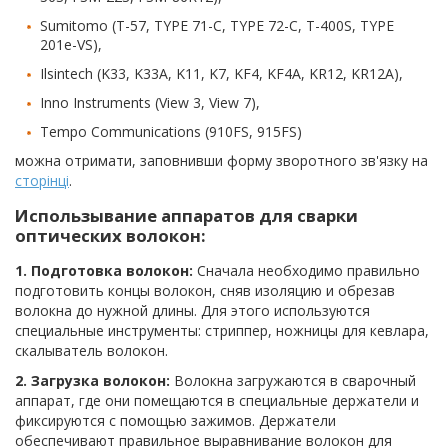
Sumitomo (T-57, TYPE 71-C, TYPE 72-C, T-400S, TYPE
201e-VS),
Ilsintech (K33, K33A, K11, K7, KF4, KF4A, KR12, KR12A),
Inno Instruments (View 3, View 7),
Tempo Communications (910FS, 915FS)
можна отримати, заповнивши форму зворотного зв'язку на
сторінці
.
Использывание аппаратов для сварки
оптических волокон:
1. Подготовка волокон:
Сначала необходимо правильно
подготовить концы волокон, сняв изоляцию и обрезав
волокна до нужной длины. Для этого используются
специальные инструменты: стриппер, ножницы для кевлара,
скалыватель волокон.
2. Загрузка волокон:
Волокна загружаются в сварочный
аппарат, где они помещаются в специальные держатели и
фиксируются с помощью зажимов. Держатели
обеспечивают правильное выравнивание волокон для