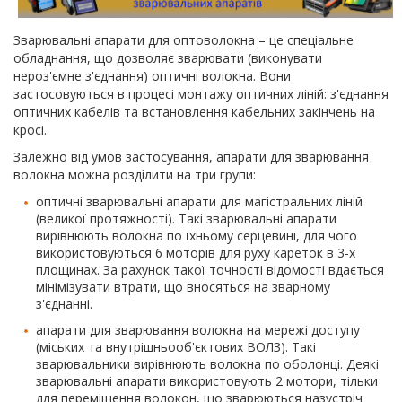
Зварювальні апарати для оптоволокна – це спеціальне
обладнання, що дозволяє зварювати (виконувати
нероз'ємне з'єднання) оптичні волокна. Вони
застосовуються в процесі монтажу оптичних ліній: з'єднання
оптичних кабелів та встановлення кабельних закінчень на
кросі.
Залежно від умов застосування, апарати для зварювання
волокна можна розділити на три групи:
оптичні зварювальні апарати для магістральних ліній
(великої протяжності). Такі зварювальні апарати
вирівнюють волокна по їхньому серцевині, для чого
використовуються 6 моторів для руху кареток в 3-х
площинах. За рахунок такої точності відомості вдається
мінімізувати втрати, що вносяться на зварному
з'єднанні.
апарати для зварювання волокна на мережі доступу
(міських та внутрішньооб'єктових ВОЛЗ). Такі
зварювальники вирівнюють волокна по оболонці. Деякі
зварювальні апарати використовують 2 мотори, тільки
для переміщення волокон, що зварюються назустріч