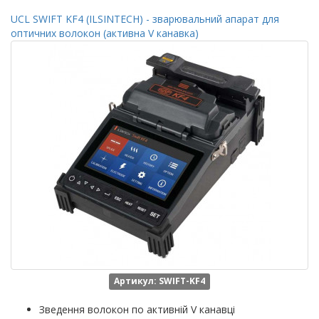
UCL SWIFT KF4 (ILSINTECH) - зварювальний апарат для
оптичних волокон (активна V канавка)
Артикул: SWIFT-KF4
Зведення волокон по активній V канавці