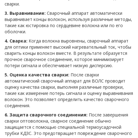
сварки.
3. Выравнивание:
Сварочный аппарат автоматически
выравнивает концы волокон, используя различные методы,
такие как юстировка по сердцевине волокна или по его
оболочки.
4. Сварка:
Когда волокна выровнены, сварочный аппарат
для оптики применяет высокий нагревательный ток, чтобы
сварить концы волокон вместе. В результате образуется
прочное сварочное соединение, которое минимизирует
потери сигнала и обеспечивает низкую дисперсию.
5. Оценка качества сварки:
После сварки
автоматический сварочный аппарат для ВОЛС проводит
оценку качества сварки, выполняя различные проверки,
такие как измерение потерь сигнала и оценку выравнивания
волокон. Это позволяет определить качество сварочного
соединения.
6. Защита сварочного соединения:
После завершения
сварки оптоволокна, сварное соединение обычно
защищается с помощью специальной термоусадочной
трубки КДЗС. Это предотвращает повреждение сварочного