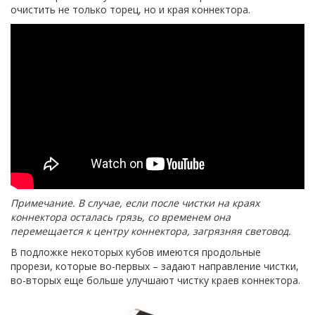
очистить не только торец, но и края коннектора.
Примечание. В случае, если после чистки на краях
коннектора осталась грязь, со временем она
перемещается к центру коннектора, загрязняя световод.
В подложке некоторых кубов имеются продольные
прорези, которые во-первых – задают направление чистки,
во-вторых еще больше улучшают чистку краев коннектора.