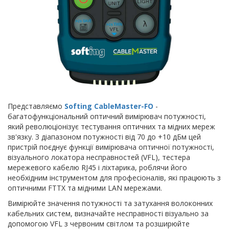
Представляємо
Softing CableMaster-FO
-
багатофункціональний оптичний вимірювач потужності,
який революціонізує тестування оптичних та мідних мереж
зв'язку. З діапазоном потужності від 70 до +10 дБм цей
пристрій поєднує функції вимірювача оптичної потужності,
візуального локатора несправностей (VFL), тестера
мережевого кабелю RJ45 і ліхтарика, роблячи його
необхідним інструментом для професіоналів, які працюють з
оптичними FTTX та мідними LAN мережами.
Вимірюйте значення потужності та затухання волоконних
кабельних систем, визначайте несправності візуально за
допомогою VFL з червоним світлом та розширюйте