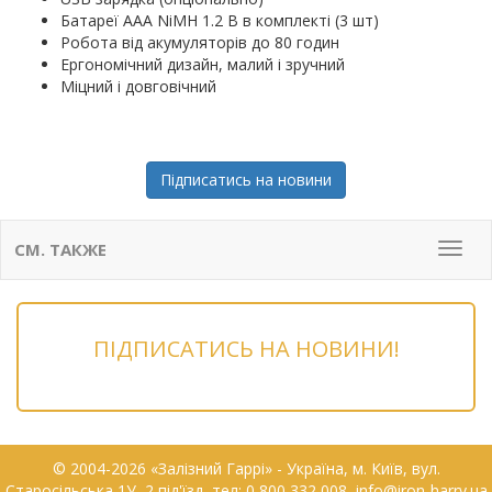
Батареї AAA NiMH 1.2 В в комплекті (3 шт)
Робота від акумуляторів до 80 годин
Ергономічний дизайн, малий і зручний
Міцний і довговічний
Підписатись на новини
СМ. ТАКЖЕ
Мен
ПІДПИСАТИСЬ НА НОВИНИ!
© 2004-2026 «Залізний Гаррі» - Українa, м. Київ, вул.
Старосільська 1У, 2 під'їзд, тел: 0 800 332 008, info@iron-harry.ua