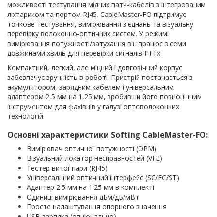
можливості тестування мідних патч-кабелів з інтегрованим
ліхтариком та портом RJ45. CableMaster-FO підтримує
точкове тестування, вимірювання з'єднань та візуальну
перевірку волоконно-оптичних систем. У режимі
вимірювання потужності/затухання він працює з семи
довжинами хвиль для перевірки сигналів FTTx.
Компактний, легкий, але міцний і довговічний корпус
забезпечує зручність в роботі. Пристрій постачається з
акумулятором, зарядним кабелем і універсальним
адаптером 2,5 мм на 1,25 мм, зробивши його повноцінним
інструментом для фахівців у галузі оптоволоконних
технологій.
Основні характеристики Softing CableMaster-FO:
Вимірювач оптичної потужності (OPM)
Візуальний локатор несправностей (VFL)
Тестер витої пари (RJ45)
Універсальний оптичний інтерфейс (SC/FC/ST)
Адаптер 2.5 мм на 1.25 мм в комплекті
Одиниці вимірювання дБм/дБ/мВт
Просте налаштування опорного значення
USB зарядка (опціонально)