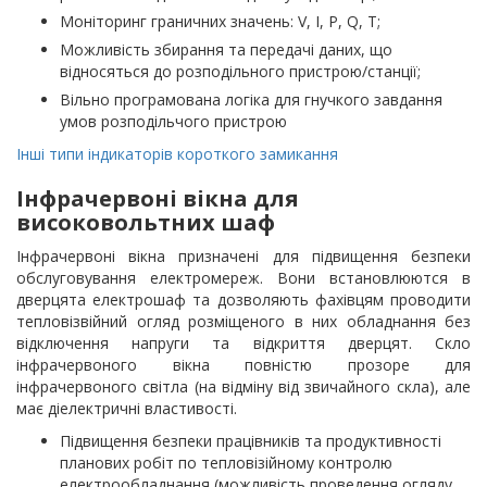
Моніторинг граничних значень: V, I, P, Q, T;
Можливість збирання та передачі даних, що
відносяться до розподільного пристрою/станції;
Вільно програмована логіка для гнучкого завдання
умов розподільчого пристрою
Інші типи індикаторів короткого замикання
Інфрачервоні вікна для
високовольтних шаф
Інфрачервоні вікна призначені для підвищення безпеки
обслуговування електромереж. Вони встановлюются в
дверцята електрошаф та дозволяють фахівцям проводити
тепловізвійний огляд розміщеного в них обладнання без
відключення напруги та відкриття дверцят. Скло
інфрачервоного вікна повністю прозоре для
інфрачервоного світла (на відміну від звичайного скла), але
має діелектричні властивості.
Підвищення безпеки працівників та продуктивності
планових робіт по тепловізійному контролю
електрообладнання (можливість проведення огляду