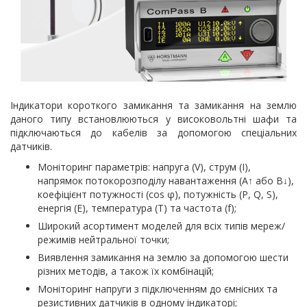
Індикатори короткого замикання та замикання на землю
даного типу встановлюються у високовольтні шафи та
підключаються до кабелів за допомогою спеціальних
датчиків.
Моніторинг параметрів: напруга (V), струм (I),
напрямок потокорозподілу навантаження (A↑ або B↓),
коефіцієнт потужності (cos φ), потужність (P, Q, S),
енергія (E), температура (T) та частота (f);
Широкий асортимент моделей для всіх типів мереж/
режимів нейтральної точки;
Виявлення замикання на землю за допомогою шести
різних методів, а також їх комбінацій;
Моніторинг напруги з підключенням до ємнісних та
резистивних датчиків в одному індикаторі;