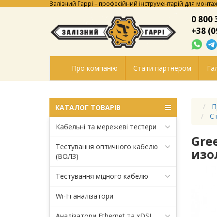
Залізний Гаррі – професійний інструментарій для монтаж
0 800 
+38 (0
Про компанію
Стати партнером
Гал
П
КАТАЛОГ ТОВАРІВ
Ст
Кабельні та мережеві тестери
Gre
Тестування оптичного кабелю
изо
(ВОЛЗ)
Тестування мідного кабелю
Wi-Fi аналізатори
Аналізатори Ethernet та xDSL