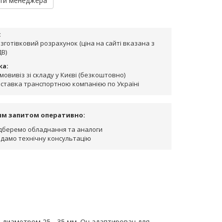
ти менеджера
:
зготівковий розрахунок (ціна на сайті вказана з
В)
ка:
мовивіз зі складу у Києві (безкоштовно)
ставка транспортною компанією по Україні
им запитом оперативно:
дберемо обладнання та аналоги
дамо технічну консультацію
 диаметром 25 - 35 мм. Он адаптирован для