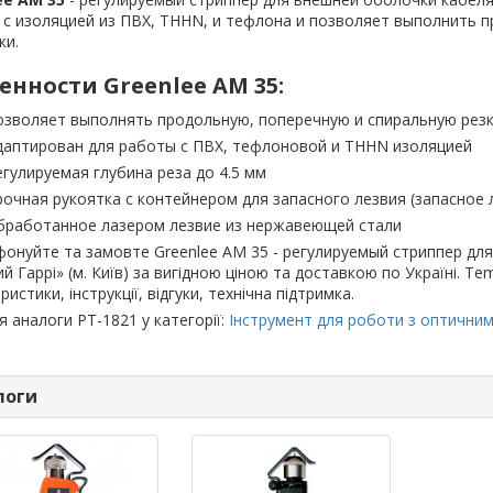
с изоляцией из ПВХ, THHN, и тефлона и позволяет выполнить п
ки.
енности Greenlee AM 35:
озволяет выполнять продольную, поперечную и спиральную резк
даптирован для работы с ПВХ, тефлоновой и THHN изоляцией
егулируемая глубина реза до 4.5 мм
рочная рукоятка с контейнером для запасного лезвия (запасное 
бработанное лазером лезвие из нержавеющей стали
онуйте та замовте Greenlee AM 35 - регулируемый стриппер для 
ий Гаррі» (м. Київ) за вигідною ціною та доставкою по Україні. T
ристики, інструкції, відгуки, технічна підтримка.
я аналоги PT-1821 у категорії:
Інструмент для роботи з оптични
логи