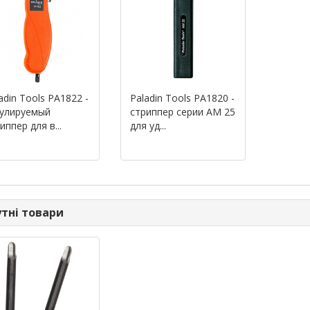
adin Tools PA1822 -
Paladin Tools PA1820 -
гулируемый
стриппер серии AM 25
иппер для в...
для уд...
тні товари