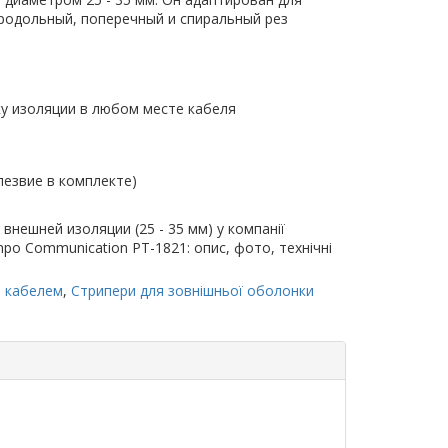
родольный, поперечный и спиральный рез
у изоляции в любом месте кабеля
лезвие в комплекте)
внешней изоляции (25 - 35 мм) у компанії
empo Communication PT-1821: опис, фото, технічні
м кабелем
,
Стрипери для зовнішньої оболонки