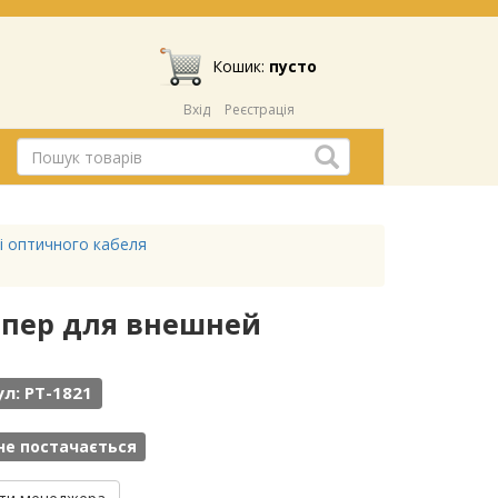
Кошик:
пусто
Вхід
Реєстрація
 і оптичного кабеля
ппер для внешней
л: PT-1821
не постачається