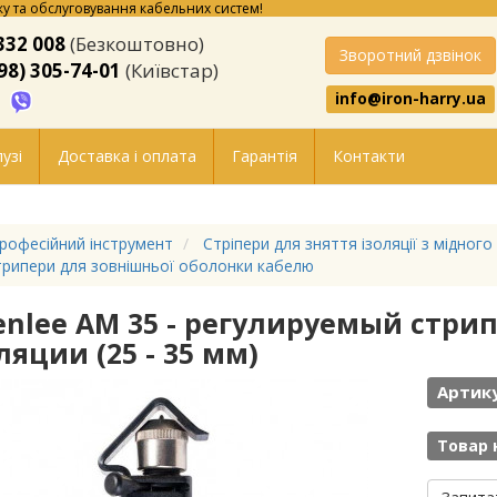
у та обслуговування кабельних систем!
332 008
(Безкоштовно)
Зворотний дзвінок
98) 305-74-01
(Київстар)
info@iron-harry.ua
узі
Доставка і оплата
Гарантія
Контакти
рофесійний інструмент
Стріпери для зняття ізоляції з мідного
рипери для зовнішньої оболонки кабелю
enlee AM 35 - регулируемый стри
ляции (25 - 35 мм)
Артику
Товар 