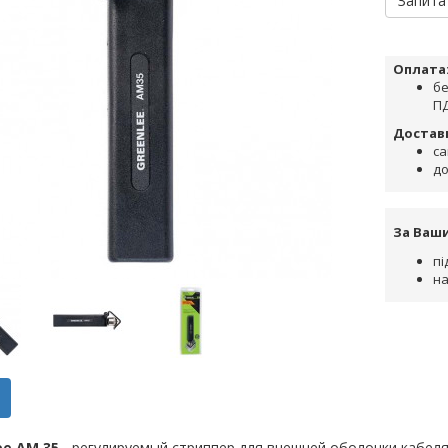
Запита
Оплата
бе
ПД
Достав
са
до
За Ваш
пі
на
ee AM 35
- регулируемый стриппер для внешней оболочки кабеля