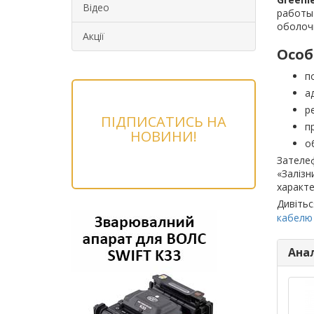
Відео
работы 
оболоч
Акції
Особ
п
а
р
ПІДПИСАТИСЬ НА
п
НОВИНИ!
о
Зателеф
«Залізн
характе
Дивітьс
кабелю
Ана