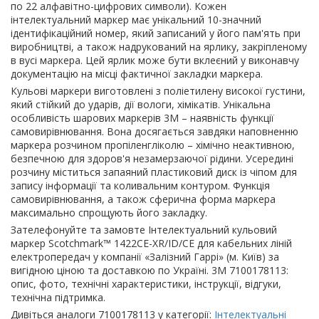
по 22 алфавітно-цифрових символи). Кожен
інтелектуальний маркер має унікальний 10-значний
ідентифікаційний номер, який записаний у його пам'ять при
виробництві, а також надрукований на ярлику, закріпленому
в вусі маркера. Цей ярлик може бути вклеєний у виконавчу
документацію на місці фактичної закладки маркера.
Кульові маркери виготовлені з поліетилену високої густини,
який стійкий до ударів, дії вологи, хімікатів. Унікальна
особливість шарових маркерів 3М – наявність функції
самовирівнювання. Вона досягається завдяки наповненню
маркера розчином пропіленгліколю – хімічно неактивною,
безпечною для здоров'я незамерзаючої рідини. Усередині
розчину міститься запаяний пластиковий диск із чіпом для
запису інформації та коливальним контуром. Функція
самовирівнювання, а також сферична форма маркера
максимально спрощують його закладку.
Зателефонуйте та замовте Інтелектуальний кульовий
маркер Scotchmark™ 1422CE-XR/ID/CE для кабельних ліній
електропередач у компанії «Залізний Гаррі» (м. Київ) за
вигідною ціною та доставкою по Україні. 3M 7100178113:
опис, фото, технічні характеристики, інструкції, відгуки,
технічна підтримка.
Дивіться аналоги 7100178113 у категорії:
Інтелектуальні