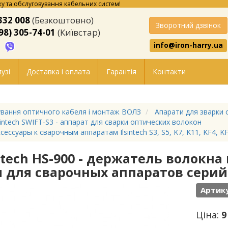
у та обслуговування кабельних систем!
332 008
(Безкоштовно)
Зворотний дзвінок
98) 305-74-01
(Київстар)
info@iron-harry.ua
узі
Доставка і оплата
Гарантія
Контакти
вання оптичного кабеля і монтаж ВОЛЗ
Апарати для зварки 
sintech SWIFT-S3 - аппарат для сварки оптических волокон
сессуары к сварочным аппаратам Ilsintech S3, S5, K7, K11, KF4, K
intech HS-900 - держатель волокна
 для сварочных аппаратов серий S
Артику
Ціна:
9