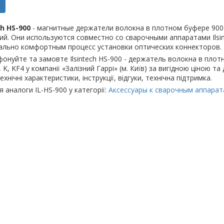
ch HS-900
- магнитные держатели волокна в плотном буфере 900 
ий. Они используются совместно со сварочными аппаратами Ilsin
ально комфортным процесс установки оптических коннекторов.
онуйте та замовте Ilsintech HS-900 - держатель волокна в пло
, K, KF4 у компанії «Залізний Гаррі» (м. Київ) за вигідною ціною т
ехнічні характеристики, інструкції, відгуки, технічна підтримка.
я аналоги IL-HS-900 у категорії:
Аксессуары к сварочным аппаратам 