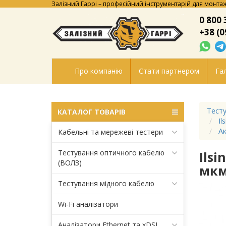
Залізний Гаррі – професійний інструментарій для монтаж
0 800 
+38 (0
Про компанію
Стати партнером
Гал
Тесту
КАТАЛОГ ТОВАРІВ
Il
Ак
Кабельні та мережеві тестери
Тестування оптичного кабелю
Ils
(ВОЛЗ)
мкм
Тестування мідного кабелю
Wi-Fi аналізатори
Аналізатори Ethernet та xDSL