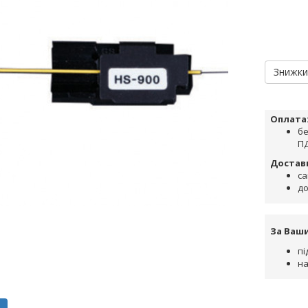
Знижк
Оплата
бе
ПД
Достав
са
до
За Ваш
пі
на