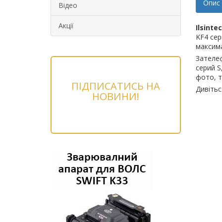
Опис
Відео
Акції
Ilsinte
KF4 сер
максим
Зателеф
серий S
фото, т
ПІДПИСАТИСЬ НА
Дивітьс
НОВИНИ!