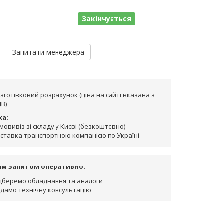
Закінчується
и
Запитати менеджера
:
зготівковий розрахунок (ціна на сайті вказана з
В)
ка:
мовивіз зі складу у Києві (безкоштовно)
ставка транспортною компанією по Україні
им запитом оперативно:
дберемо обладнання та аналоги
дамо технічну консультацію