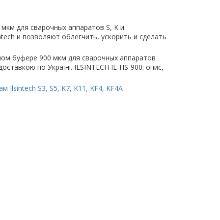
мкм для сварочных аппаратов S, K и
tech и позволяют облегчить, ускорить и сделать
тном буфере 900 мкм для сварочных аппаратов
а доставкою по Україні. ILSINTECH IL-HS-900: опис,
Ilsintech S3, S5, K7, K11, KF4, KF4A