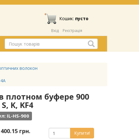
Кошик:
пусто
Вхід
Реєстрація
оптичних волокон
F4A
 в плотном буфере 900
, K, KF4
л: IL-HS-900
 400.15 грн.
Купити!