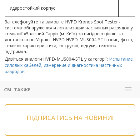
Ударостойкий корпус
Зателефонуйте та замовте HVPD Kronos Spot Tester -
система обнаружения и локализации частичных разрядов у
компанії «Залізний Гаррі» (м. Київ) за вигідною ціною та
доставкою по Україні. HVPD HVPD-MUS004-STL: опис, фото,
технічні характеристики, інструкції, відгуки, технічна
підтримка.
Дивіться аналоги HVPD-MUS004-STL у категорії:
Испытание
силовых кабелей, измерение и диагностика частичных
разрядов
СМ. ТАКЖЕ
Мен
ПІДПИСАТИСЬ НА НОВИНИ!