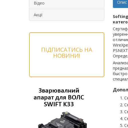
Опис
Відео
Акції
Softin
катего
Сертиф
уверенн
отличие
WireXpe
ПІДПИСАТИСЬ НА
PSNEXT)
НОВИНИ!
Определ
Анализа
предна
быстро 
специа
Допол
С
С
С
С
С