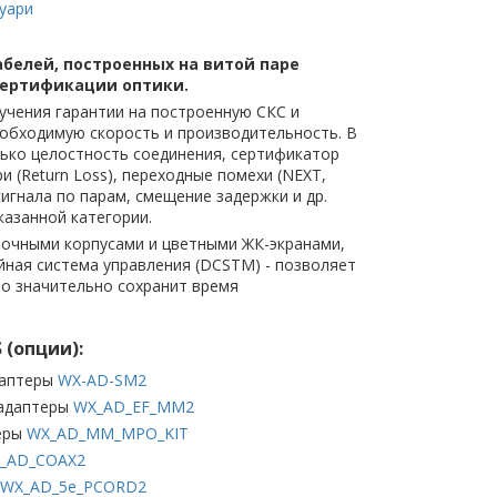
суари
абелей, построенных на витой паре
я сертификации оптики.
чения гарантии на построенную СКС и
еобходимую скорость и производительность. В
лько целостность соединения, сертификатор
ри (Return Loss), переходные помехи (NEXT,
игнала по парам, смещение задержки и др.
казанной категории.
рочными корпусами и цветными ЖК-экранами,
ная система управления (DCSTM) - позволяет
то значительно сохранит время
 (опции):
даптеры
WX-AD-SM2
 адаптеры
WX_AD_EF_MM2
еры
WX_AD_MM_MPO_KIT
_AD_COAX2
-WX_AD_5e_PCORD2