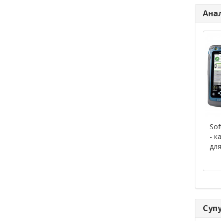
Ана
Sof
- к
для
Супу