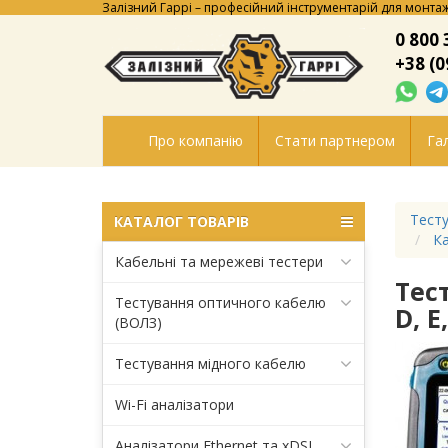
Залізний Гаррі – професійний інструментарій для монтаж
0 800 
+38 (0
Про компанію
Стати партнером
Гал
Тесту
КАТАЛОГ ТОВАРІВ
Ка
Кабельні та мережеві тестери
Тес
Тестування оптичного кабелю
D, 
(ВОЛЗ)
Тестування мідного кабелю
Wi-Fi аналізатори
Аналізатори Ethernet та xDSL