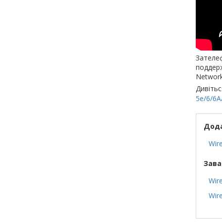
Зателеф
поддерж
Network
Дивітьс
5e/6/6A
Дода
Wir
Зава
Wir
Wire