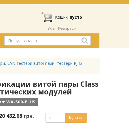
Кошик:
пусто
Вхід
Реєстрація
ри, LAN тестери витої пари, тестери RJ45
фикации витой пары Class
 оптических модулей
л: WX-500-PLUS
20 432.68 грн.
Купити!