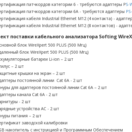
ертификация патчкордов категории 6 - требуются адаптеры P
S-
ертификация патчкордов категории 6A - требуются адаптеры
PS
ертификация кабеля Industrial Ethernet M12 (4 контакта) - адапт
ертификация кабеля Industrial Ethernet M12 (8 контактов) - адап
ект поставки кабельного анализатора Softing WireXp
сновной блок WireXpert 500 PLUS (500 Мгц)
даленный блок WireXpert 500 PLUS (500 Мгц)
ккумуляторные батареи Li-ion – 2 шт
тилус – 2 шт
ащитные крышки на экран – 2 шт
даптеры постоянной линии Cat 6A - 2 шт
нуры для адаптеров постоянной линии Cat 6A – 2 шт
даптеры канала Cat 6A - 2 шт
арнитуры - 2 шт
арядные устройства AC - 2 шт
нуры питания – 2 шт
ертификат заводской калибровки
SB накопитель с инструкцией и Программным Обеспечением