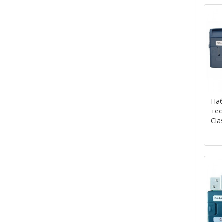
На
тес
Clas