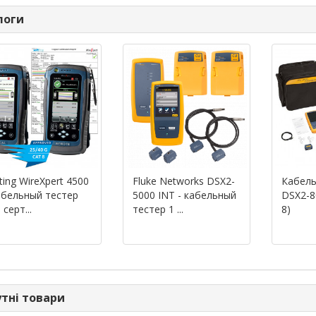
логи
ting WireXpert 4500
Fluke Networks DSX2-
Кабель
абельный тестер
5000 INT - кабельный
DSX2-8
 серт...
тестер 1 ...
8)
тні товари