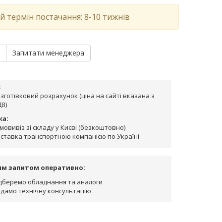
й термін постачання: 8-10 тижнів
и
Запитати менеджера
:
зготівковий розрахунок (ціна на сайті вказана з
В)
ка:
мовивіз зі складу у Києві (безкоштовно)
ставка транспортною компанією по Україні
им запитом оперативно:
дберемо обладнання та аналоги
дамо технічну консультацію