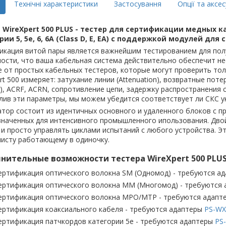
Технічні характеристики
Застосування
Опції та аксе
g WireXpert 500 PLUS - тестер для сертификации медных к
рии 5, 5e, 6, 6A (Class D, E, EA) с поддержкой модулей дл
икация витой пары является важнейшим тестированием для полу
ости, что ваша кабельная система действительно обеспечит н
 от простых кабельных тестеров, которые могут проверить то
rt 500 измеряет: затухание линии (Attenuation), возвратные поте
, ACRF, ACRN, сопротивление цепи, задержку распространения с
ив эти параметры, мы можем убедится соответствует ли СКС у
тор состоит из идентичных основного и удаленного блоков с п
значенных для интенсивного промышленного ипользования. Двой
и просто управлять циклами испытаний с любого устройства. Э
листу работающему в одиночку.
нительные возможности тестера WireXpert 500 PLUS
ертификация оптического волокна SM (Одномод) - требуются а
ертификация оптического волокна MM (Многомод) - требуются
ертификация оптического волокна MPO/MTP - требуются адапт
ертификация коаксиального кабеля - требуются адаптеры
PS-WX
ертификация патчкордов категории 5e - требуются адаптеры
PS