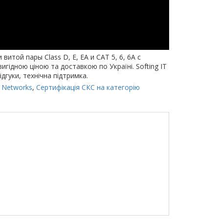
итой пары Class D, E, EA и CAT 5, 6, 6A с
игідною ціною та доставкою по Україні. Softing IT
ідгуки, технічна підтримка.
 Networks
,
Сертифікація СКС на категорію