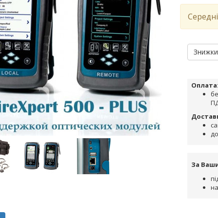
Середні
Знижк
Оплата
бе
ПД
Достав
са
до
За Ваш
пі
на