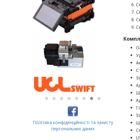
С
С
С
С
Компл
О
У
А
С
З
А
Ш
А
Г
З
Політика конфіденційності та захисту
Ш
персональних даних
С
U