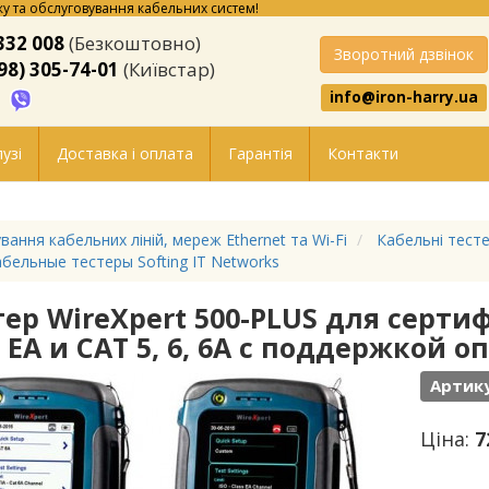
у та обслуговування кабельних систем!
332 008
(Безкоштовно)
Зворотний дзвінок
98) 305-74-01
(Київстар)
info@iron-harry.ua
узі
Доставка і оплата
Гарантія
Контакти
вання кабельних ліній, мереж Ethernet та Wi-Fi
Кабельні тесте
бельные тестеры Softing IT Networks
тер WireXpert 500-PLUS для серти
E, EA и CAT 5, 6, 6A с поддержкой
Артику
Ціна:
7