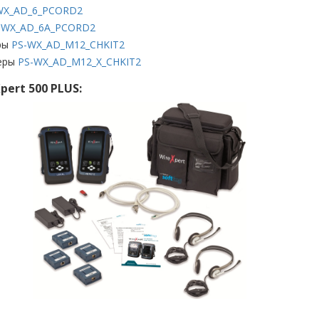
WX_AD_6_PCORD2
-WX_AD_6A_PCORD2
еры
PS-WX_AD_M12_CHKIT2
теры
PS-WX_AD_M12_X_CHKIT2
ert 500 PLUS: