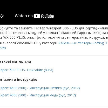
онуйте та замовте Тестер WireXpert 500-PLUS для сертификации в
кой оптических модулей у компанії «Залізний Гаррі» (м. Київ) за в
s WX-500-PLUS: опис, фото, технічні характеристики, інструкції, в
я аналоги WX-500-PLUS у категорії:
Кабельные тестеры Softing IT
/7/8
ткові матеріали
eXpert 500 PLUS- Описание (англ)
нтажити інструкцію
eXpert 4500 (500) - Инструкция Оптика (рус, 2017)
Xpert 4500 (500) - Инструкция медь (рус, 2017)