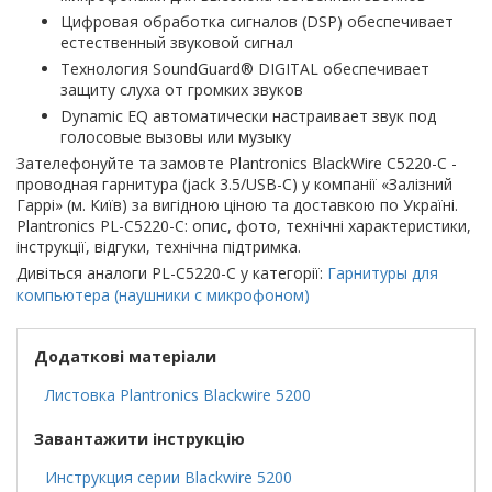
Цифровая обработка сигналов (DSP) обеспечивает
естественный звуковой сигнал
Технология SoundGuard® DIGITAL обеспечивает
защиту слуха от громких звуков
Dynamic EQ автоматически настраивает звук под
голосовые вызовы или музыку
Зателефонуйте та замовте Plantronics BlackWire C5220-C -
проводная гарнитура (jack 3.5/USB-C) у компанії «Залізний
Гаррі» (м. Київ) за вигідною ціною та доставкою по Україні.
Plantronics PL-C5220-C: опис, фото, технічні характеристики,
інструкції, відгуки, технічна підтримка.
Дивіться аналоги PL-C5220-C у категорії:
Гарнитуры для
компьютера (наушники с микрофоном)
Додаткові матеріали
Листовка Plantronics Blackwire 5200
Завантажити інструкцію
Инструкция серии Blackwire 5200