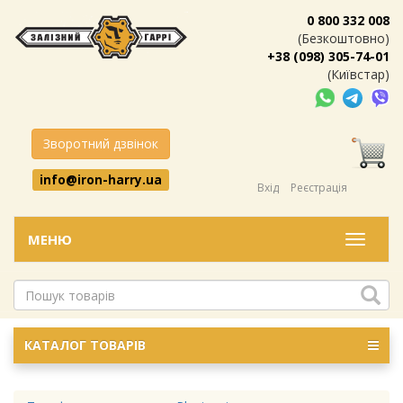
0 800 332 008
(Безкоштовно)
+38 (098) 305-74-01
(Київстар)
Зворотний дзвінок
info@iron-harry.ua
Вхід
Реєстрація
МЕНЮ
Меню
КАТАЛОГ ТОВАРІВ