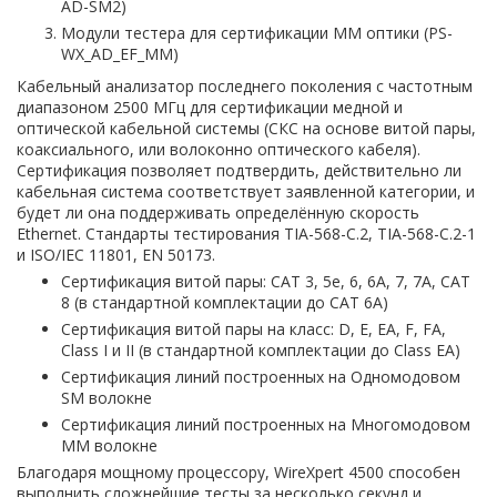
AD-SM2)
Модули тестера для сертификации MM оптики (PS-
WX_AD_EF_MM)
Кабельный анализатор последнего поколения с частотным
диапазоном 2500 МГц для сертификации медной и
оптической кабельной системы (СКС на основе витой пары,
коаксиального, или волоконно оптического кабеля).
Сертификация позволяет подтвердить, действительно ли
кабельная система соответствует заявленной категории, и
будет ли она поддерживать определённую скорость
Ethernet. Стандарты тестирования TIA-568-C.2, TIA-568-C.2-1
и ISO/IEC 11801, EN 50173.
Сертификация витой пары: CAT 3, 5e, 6, 6A, 7, 7A, CAT
8 (в стандартной комплектации до CAT 6A)
Сертификация витой пары на класс: D, E, EA, F, FA,
Class I и II (в стандартной комплектации до Class EA)
Сертификация линий построенных на Одномодовом
SM волокне
Сертификация линий построенных на Многомодовом
MM волокне
Благодаря мощному процессору, WireXpert 4500 способен
выполнить сложнейшие тесты за несколько секунд и