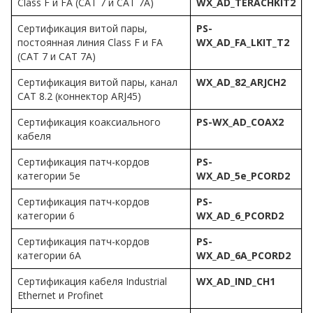
Class F и FA (CAT 7 и CAT 7A)
WX_AD_TERACHKIT2
Сертификация витой пары,
PS-
постоянная линия Class F и FA
WX_AD_FA_LKIT_T2
(CAT 7 и CAT 7A)
Сертификация витой пары, канал
WX_AD_82_ARJCH2
CAT 8.2 (коннектор ARJ45)
Сертификация коаксиального
PS-WX_AD_COAX2
кабеля
Сертификация патч-кордов
PS-
категории 5e
WX_AD_5e_PCORD2
Сертификация патч-кордов
PS-
категории 6
WX_AD_6_PCORD2
Сертификация патч-кордов
PS-
категории 6A
WX_AD_6A_PCORD2
Сертификация кабеля Industrial
WX_AD_IND_CH1
Ethernet и Profinet