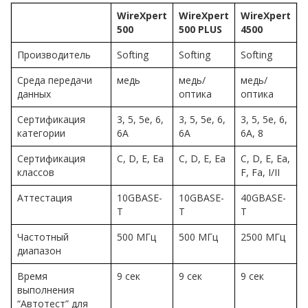
WireXpert
WireXpert
WireXpert
500
500 PLUS
4500
Производитель
Softing
Softing
Softing
Среда передачи
медь
медь/
медь/
данных
оптика
оптика
Сертификация
3, 5, 5e, 6,
3, 5, 5e, 6,
3, 5, 5e, 6,
категории
6A
6A
6A, 8
Сертификация
C, D, E, Ea
C, D, E, Ea
C, D, E, Ea,
классов
F, Fa, I/II
Аттестация
10GBASE-
10GBASE-
40GBASE-
T
T
T
Частотный
500 МГц
500 МГц
2500 МГц
диапазон
Время
9 сек
9 сек
9 сек
выполнения
“Автотест” для