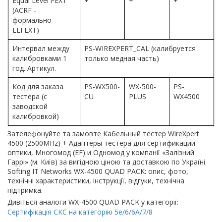
Equal Level FEXT
+
+
+
(ACRF -
формально
ELFEXT)
Интервал между
PS-WIREXPERT_CAL (калибруется
калибровками 1
только медная часть)
год. Артикул.
Код для заказа
PS-WX500-
WX-500-
PS-
тестера (с
CU
PLUS
WX4500
заводской
калибровкой)
Зателефонуйте та замовте Кабельный тестер WireXpert
4500 (2500MHz) + Адаптеры тестера для сертификации
оптики, Многомод (EF) и Одномод у компанії «Залізний
Гаррі» (м. Київ) за вигідною ціною та доставкою по Україні.
Softing IT Networks WX-4500 QUAD PACK: опис, фото,
технічні характеристики, інструкції, відгуки, технічна
підтримка.
Дивіться аналоги WX-4500 QUAD PACK у категорії:
Сертифікація СКС на категорію 5e/6/6A/7/8