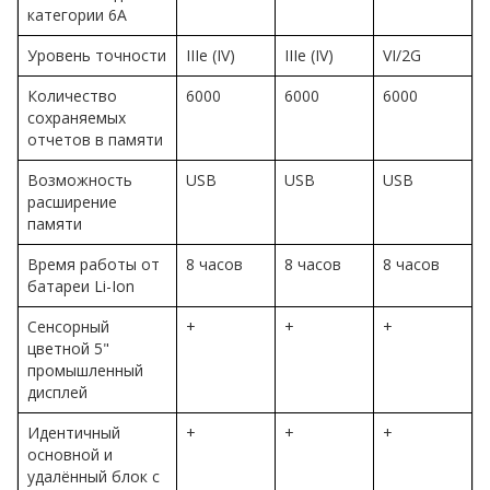
категории 6A
Уровень точности
IIIe (IV)
IIIe (IV)
VI/2G
Количество
6000
6000
6000
сохраняемых
отчетов в памяти
Возможность
USB
USB
USB
расширение
памяти
Время работы от
8 часов
8 часов
8 часов
батареи Li-Ion
Сенсорный
+
+
+
цветной 5"
промышленный
дисплей
Идентичный
+
+
+
основной и
удалённый блок с