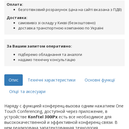
Оплата:
безготівковий розрахунок (ціна на сайті вказана з ПДВ)
Доставка:
самовивіз зі складу у Києві (безкоштовно)
доставка транспортною компанією по Україні
За Вашим запитом оперативно:
підберемо обладнання та аналоги
надамо технічну консультацію
Опис
Технічні характеристики
Основні функції
Опції та аксесуари
Наряду с функцией конференц-вызова одним нажатием One
Touch Conferencing, доступной через приложение, в
устройстве
Konftel 300IPx
есть все необходимое для
высококачественной и эффективной конференц-связи. В
нем реализована запатентованная технология