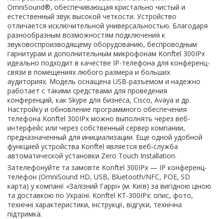
OmniSound®, обеспечивающая кристально чистый и
естественный звук высокой четкости. Устройство
отличается исключительной универсальностью. Благодаря
разнообразным возможностям подключения к
звуковоспроизводящему оборудованию, беспроводным
гарнитурам и дополнительным микрофонам Konftel 300IPx
идеально подходит в качестве IP-телефона для конференц-
связи в помещениях любого размера и больших
аудиториях. Модель оснащена USB-разъемом и надежно
работает с такими средствами для проведения
конференций, как Skype для бизнеса, Cisco, Avaya и др.
Настройку и обновление программного обеспечения
телефона Konftel 300IPx можно выполнять через веб-
интерфейс или через собственный сервер компании,
предназначенный для инициализации. Еще одной удобной
функцией устройства Konftel является веб-служба
автоматической установки Zero Touch Installation.
Зателефонуйте та замовте Konftel 300IPx — IP конференц-
телефон (OmniSound HD, USB, Bluetooth/NFC, POE, SD
карта) у компанії «Залізний Гаррі» (м. Київ) за вигідною ціною
та доставкою по Україні. Konftel KT-300IPx: опис, фото,
технічні характеристики, інструкції, відгуки, технічна
підтримка.