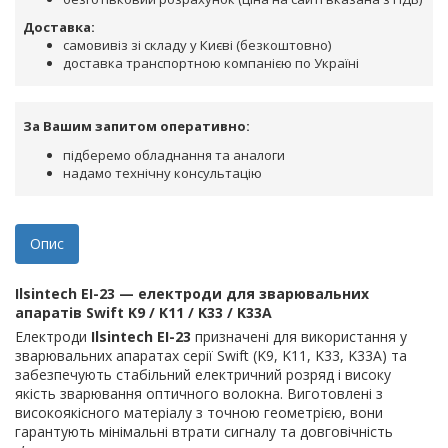
Доставка:
самовивіз зі складу у Києві (безкоштовно)
доставка транспортною компанією по Україні
За Вашим запитом оперативно:
підберемо обладнання та аналоги
надамо технічну консультацію
Опис
Ilsintech EI-23 — електроди для зварювальних
апаратів Swift K9 / K11 / K33 / K33A
Електроди
Ilsintech EI-23
призначені для використання у
зварювальних апаратах серії Swift (K9, K11, K33, K33A) та
забезпечують стабільний електричний розряд і високу
якість зварювання оптичного волокна. Виготовлені з
високоякісного матеріалу з точною геометрією, вони
гарантують мінімальні втрати сигналу та довговічність