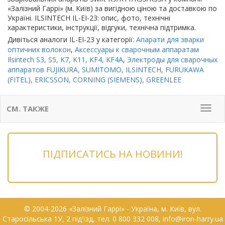
«Залізний Гаррі» (м. Київ) за вигідною ціною та доставкою по
Україні. ILSINTECH IL-EI-23: опис, фото, технічні
характеристики, інструкції, відгуки, технічна підтримка.
Дивіться аналоги IL-EI-23 у категорії:
Апарати для зварки
оптичних волокон
,
Аксессуары к сварочным аппаратам
Ilsintech S3, S5, K7, K11, KF4, KF4A
,
Электроды для сварочных
аппаратов FUJIKURA, SUMITOMO, ILSINTECH, FURUKAWA
(FITEL), ERICSSON, CORNING (SIEMENS), GREENLEE
СМ. ТАКЖЕ
Мен
ПІДПИСАТИСЬ НА НОВИНИ!
© 2004-2026 «Залізний Гаррі» - Українa, м. Київ, вул.
Старосільська 1У, 2 під'їзд, тел: 0 800 332 008, info@iron-harry.ua