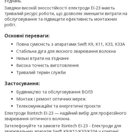
з’єднань.
Завдяки високій зносостійкості електроди EI-23 мають
тривалий ресурс роботи, що дозволяє зменшити витрати на
обслуговування та підвищити ефективність монтажних
робіт.
Основні переваги:
Повна сумісність з апаратами Swift K9, K11, K33, K33A
Стабільна дуга для якісного зварювання волокна
Низькі втрати на з’єднанні
Висока точність виготовлення
Тривалий термін служби
Застосування:
Будівництво та обслуговування ВОЛЗ
Монтаж і ремонт оптичних мереж
Телекомунікаційні та енергетичні проєкти
Електроди Ilsintech EI-23 — надійний вибір для професійного
зварювання оптичного волокна.
Зателефонуйте та замовте Ilsintech EI-23 - Електроди для
зварювальних апаратів Swift K9/K11/K33/K33A у компанії