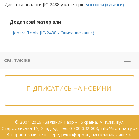
Дивіться аналоги JIC-2488 у категорії:
Бокорізи (кусачки)
Додаткові матеріали
Jonard Tools JIC-2488 - Описание (англ)
СМ. ТАКЖЕ
Мен
ПІДПИСАТИСЬ НА НОВИНИ!
© 2004-2026 «Залізний Гаррі» - Українa, м. Київ, вул.
Старосільська 1У, 2 під'їзд, тел: 0 800 332 008, info@iron-harry.ua
Всі права захищені. Передрук інформації можливий лише за