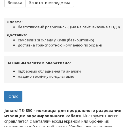
Знижки
Запитати менеджера
Оплата:
безготівковий розрахунок (ціна на сайті вказана з ПДВ)
Доставка:
самовивіз зі складу у Києві (безкоштовно)
доставка транспортною компанією по Україні
За Вашим запитом оперативно:
підберемо обладнання та аналоги
надамо технічну консультацію
Опис
Jonard TS-850 - ножницы для продольного разрезания
изоляции экранированного кабеля.
Инструмент легко
справляется с металлическим экраном или броней из
гофрированной стальной ленты. Удобен при установки