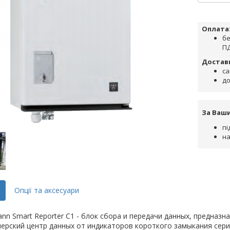
Оплата
бе
ПД
Достав
са
до
За Ваш
пі
на
Опції та аксесуари
nn Smart Reporter C1 - блок сбора и передачи данных, предназ
ерский центр данных от индикаторов короткого замыкания серий 