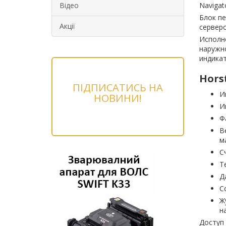
Відео
Navigat
Блок пе
Акції
сервер
Исполн
наружно
индика
Hors
ПІДПИСАТИСЬ НА
И
НОВИНИ!
И
Ф
В
м
С
Т
Д
С
Ж
н
Доступ