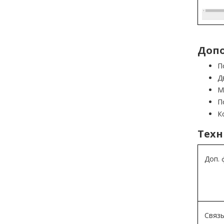
Допо
П
Д
М
П
К
Техн
Доп. 
Связь