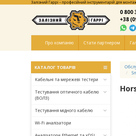
Залізний Гаррі – професійний інструментарій для монтаж
0 800 
+38 (0
Про компанію
Стати партнером
Гал
Обсл
КАТАЛОГ ТОВАРІВ
Sm
Кабельні та мережеві тестери
Hor
Тестування оптичного кабелю
(ВОЛЗ)
Тестування мідного кабелю
Wi-Fi аналізатори
Аналізатори Ethernet та xDSL