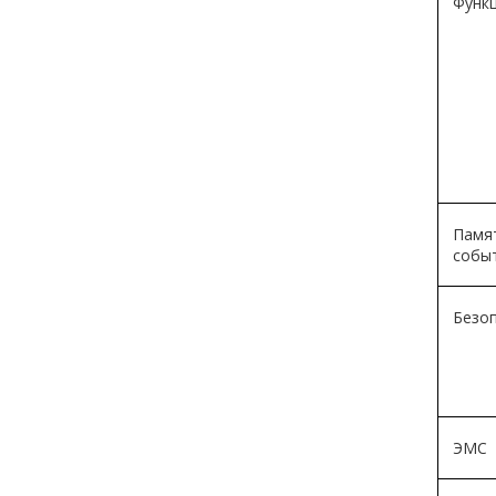
Функц
Пам
собы
Безо
ЭМС