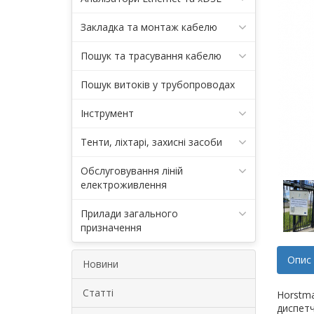
Закладка та монтаж кабелю
Пошук та трасування кабелю
Пошук витоків у трубопроводах
Інструмент
Тенти, ліхтарі, захисні засоби
Обслуговування ліній
електроживлення
Прилади загального
призначення
Опис
Новини
Статті
Horstma
диспетч