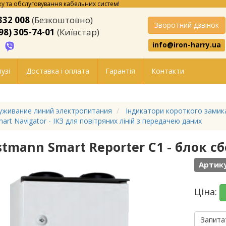
у та обслуговування кабельних систем!
332 008
(Безкоштовно)
Зворотний дзвінок
98) 305-74-01
(Київстар)
info@iron-harry.ua
узі
Доставка і оплата
Гарантія
Контакти
уживание линий электропитания
Індикатори короткого замика
art Navigator - ІКЗ для повітряних ліній з передачею даних
stmann Smart Reporter C1 - блок 
Артику
Ціна:
Запита