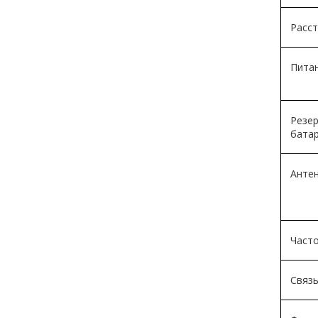
Расст
Пита
Резе
бата
Анте
Часто
Связ