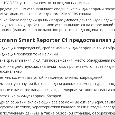
or HV DFCI, устанавливаемых на воздушных линиях.
редачи данных устанавливает соединение с индикаторами посре
ом устанавливается посредством GSM/GPRS канала.
ение блока передачи данных подразумевает длительную надежн
й установки устройства. Блок устанавливается на опоре линий
торами (максимально возможное расстояние до индикатора сост
tmann Smart Reporter C1 предоставляет
ндикация повреждений, срабатывание индикаторов (в т.ч. отоб
ндикация пропажи тока на линии
акт срабатывания ИКЗ, тип повреждения, место обнаружения п
еличины действующих значений тока, протекаемого через индика
аксимальных
четчик количества устойчивых/неусточивых повреждений
емпература внутри блока передачи данных и температура проводн
анные о качестве каналов связи, регулярная установка сеанса с
остояние аккумуляторной батареи
урнал событий, включающий все возможные сигналы (срабатыва
агрузочных токов, характеристики каналов связи и стадии перед
 к полученным данным, а также обзорной странице, отображаю