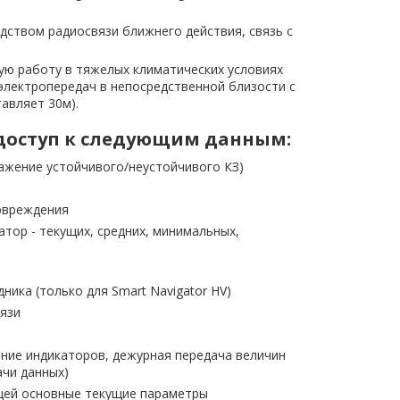
дством радиосвязи ближнего действия, связь с
ую работу в тяжелых климатических условиях
 электропередач в непосредственной близости с
авляет 30м).
 доступ к следующим данным:
ражение устойчивого/неустойчивого КЗ)
овреждения
тор - текущих, средних, минимальных,
ика (только для Smart Navigator HV)
вязи
ние индикаторов, дежурная передача величин
ачи данных)
щей основные текущие параметры