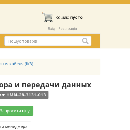
Кошик:
пусто
Вхід
Реєстрація
ння кабеля (ІКЗ)
сбора и передачи данных
л: HMN-28-3131-013
Запросити ціну
ти менеджера