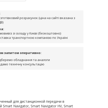
:
зготівковий розрахунок (ціна на сайті вказана з
В)
ка:
мовивіз зі складу у Києві (безкоштовно)
ставка транспортною компанією по Україні
им запитом оперативно:
дберемо обладнання та аналоги
дамо технічну консультацію
наченный для дистанционной передачи в
Smart Navigator, Smart Navigator HV, Smart