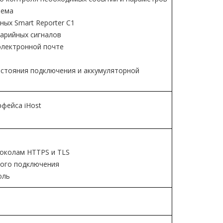
тема
ых Smart Reporter C1
арийных сигналов
электронной почте
остояния подключения и аккумуляторной
фейса iHost
околам HTTPS и TLS
ного подключения
оль