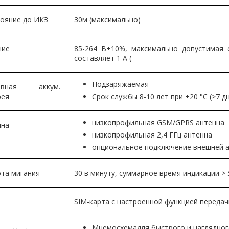
ояние до ИКЗ
30м (максимально)
ние
85-264 В±10%, максимально допустимая 
составляет 1 А (
Подзаряжаемая
рвная аккум.
рея
Срок службы 8-10 лет при +20 °С (>7 
низкопрофильная GSM/GPRS антенна
нна
низкопрофильная 2,4 ГГц антенна
опциональное подключение внешней а
та мигания
30 в минуту, суммарное время индикации > 
ь
SIM-карта с настроенной функцией передач
Мнемосхемадля быстрого и наглядног