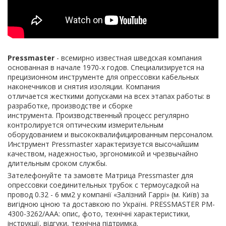
Pressmaster
- всемирно известная шведская компания
основанная в начале 1970-х годов. Специализируется на
прецизионном инструменте для опрессовки кабельных
наконечников и снятия изоляции. Компания
отличается жесткими допусками на всех этапах работы: в
разработке, производстве и сборке
инструмента. Производственный процесс регулярно
контролируется оптическим измерительным
оборудованием и высококвалифицированным персоналом.
Инструмент Pressmaster характеризуется высочайшим
качеством, надежностью, эргономикой и чрезвычайно
длительным сроком службы.
Зателефонуйте та замовте Матрица Pressmaster для
опрессовки соединительных трубок с термоусадкой на
провод 0.32 - 6 мм2 у компанії «Залізний Гаррі» (м. Київ) за
вигідною ціною та доставкою по Україні. PRESSMASTER PM-
4300-3262/AAA: опис, фото, технічні характеристики,
інструкції, відгуки, технічна підтримка.