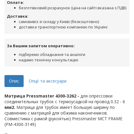
Оплата:
безготівковий розрахунок (ціна на сайті вказана з ПДВ)
Доставка:
самовивіз зі складу у Києві (безкоштовно)
доставка транспортною компанією по Україні
За Вашим запитом оперативно:
підберемо обладнання та аналоги
надамо технічну консультацію
Опис
Опції та аксесуари
Матрица Pressmaster 4300-3262 -
для опрессовки
соединительных трубок с термоусадкой на провод 0.32 - 6
мм2.
Матрица для трубок имеет большую ширину по
сравнению с матрицей для обжима наконечников.
Совместима с рамой (рукоятью) Pressmaster MCT FRAME
(PM-4300-3149)