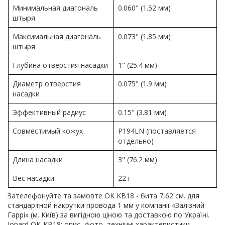
Минимальная диагональ
0.060" (1.52 мм)
штыря
Максимальная диагональ
0.073" (1.85 мм)
штыря
Глубина отверстия насадки
1" (25.4 мм)
Диаметр отверстия
0.075" (1.9 мм)
насадки
Эффективный радиус
0.15" (3.81 мм)
Совместимый кожух
P194LN (поставляется
отдельно)
Длина насадки
3" (76.2 мм)
Вес насадки
22 г
Зателефонуйте та замовте OK KB18 - бита 7,62 см. для
стандартной накрутки провода 1 мм у компанії «Залізний
Гаррі» (м. Київ) за вигідною ціною та доставкою по Україні.
Jonard OK-KB18: опис, фото, технічні характеристики,