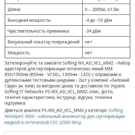
Длина
0 – 2000м, ±1.5м
Выходная мощность
-4 до -10 дБм
Чувствительность приемника
-34 дБм
Визуальный локатор повреждений
нет
Мощность
нет
Зателефонуйте та замовте Softing WX_AD_VCL_MM2 - Набор
адаптеров для сертификации оптических линий MM
850/1300нм (850нм - VCSEL, 1300нм - LED) с оправками и
дуплексными тестовыми шнурами - 2шт у компанії «Залізний
Гаррі» (м. Київ) за вигідною ціною та доставкою по Україні.
Softing IT Networks PS-WX_AD_VCL_MM2: опис, фото,
технічні характеристики, інструкції, відгуки, технічна
підтримка.
Дивіться аналоги PS-WX_AD_VCL_MM2 у категорії:
Softing
WireXpert 4500 - кабельный анализатор для сертификации
медной и оптической СКС (2500 Мгц)