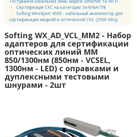
Тестування кабельних ліній, мереж Ethernet та Wi-Fi
Сертифікація СКС на категорію 5e/6/6A/7/8
Softing WireXpert 4500 - кабельный анализатор для
сертификации медной и оптической СКС (2500 Мгц)
Softing WX_AD_VCL_MM2 - Набор
адаптеров для сертификации
оптических линий MM
850/1300нм (850нм - VCSEL,
1300нм - LED) с оправками и
дуплексными тестовыми
шнурами - 2шт