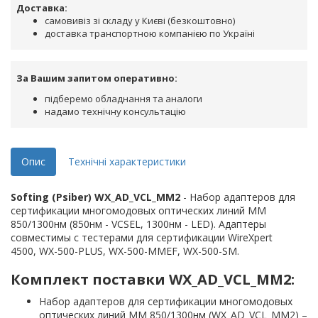
Доставка:
самовивіз зі складу у Києві (безкоштовно)
доставка транспортною компанією по Україні
За Вашим запитом оперативно:
підберемо обладнання та аналоги
надамо технічну консультацію
Опис
Технічні характеристики
Softing (Psiber) WX_AD_VCL_MM2
- Набор адаптеров для
сертификации многомодовых оптических линий MM
850/1300нм (850нм - VCSEL, 1300нм - LED). Адаптеры
совместимы с тестерами для сертификации WireXpert
4500, WX-500-PLUS, WX-500-MMEF, WX-500-SM.
Комплект поставки WX_AD_VCL_MM2:
Набор адаптеров для сертификации многомодовых
оптических линий MM 850/1300нм (WX_AD_VCL_MM2) –