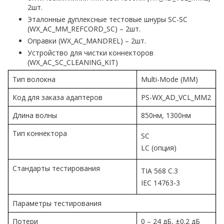
2шт.
Эталонные дуплексные тестовые шнуры SC-SC
(WX_AC_MM_REFCORD_SC) – 2шт.
Оправки (WX_AC_MANDREL) – 2шт.
Устройство для чистки коннекторов
(WX_AC_SC_CLEANING_KIT)
Тип волокна
Multi-Mode (MM)
Код для заказа адаптеров
PS-WX_AD_VCL_MM2
Длина волны
850нм, 1300нм
Тип коннектора
SC
LC (опция)
Стандарты тестирования
TIA 568 C.3
IEC 14763-3
Параметры тестирования
Потери
0 – 24 дБ, ±0.2 дБ