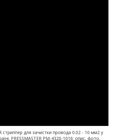
стриппер для зачистки провода 0.02 - 10 мм2 у
Україні. PRESSMASTER PM-4320-1016: опис, фото,