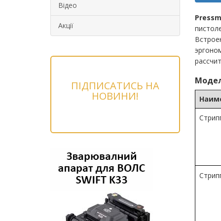
Відео
Pressm
Акції
пистоле
Встрое
эргоном
рассчит
Модел
ПІДПИСАТИСЬ НА
НОВИНИ!
Наим
Стрип
Стрип