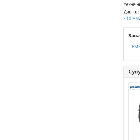
технічні
Дивітьс
- 16 мм
Зава
EMB
Супу