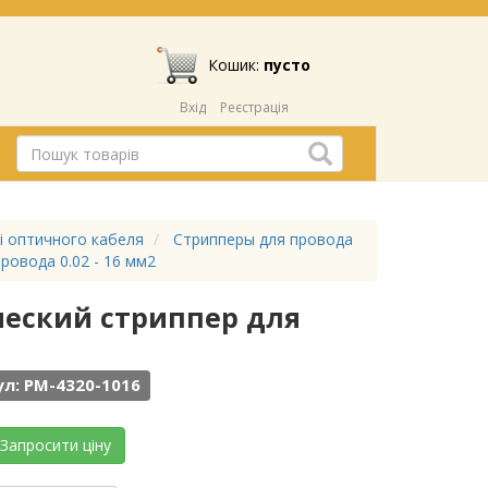
Кошик:
пусто
Вхід
Реєстрація
 і оптичного кабеля
Стрипперы для провода
ровода 0.02 - 16 мм2
ический стриппер для
л: PM-4320-1016
Запросити ціну