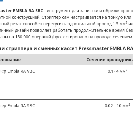
aster EMBLA RA SBC
- инструмент для зачистки и обрезки прово
тной конструкцией. Стриппер сам настраивается на тонкую или
2
нный резак способен перекусить одножильный провод 1.5 мм
ил
ичный дизайн позволяет работать продолжительное время без у
аны на 150 000 операций (протестировано на проводе сечением
и стриппера и сменных кассет Pressmaster EMBLA RA
енование
Сечение проводник
пер
2
Embla RA VBC
0.1- 4 мм
2
пер
Embla RA SBC
0.02 - 10 мм