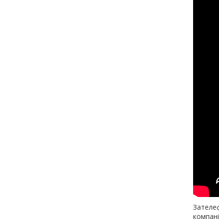
Зателеф
компані