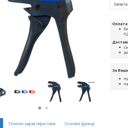
Запита
Оплата
бе
ПД
Достав
са
до
За Ваш
пі
на
Технічні характеристики
Основні функції