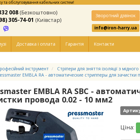
у та обслуговування кабельних систем!
332 008
(Безкоштовно)
Зворотний дзвінок
98) 305-74-01
(Київстар)
info@iron-harry.ua
узі
Доставка і оплата
Гарантія
Контакти
рофесійний інструмент
Стріпери для зняття ізоляції з мідного
essmaster EMBLA RA - автоматические стрипперы для зачистки п
ssmaster EMBLA RA SBC - автомат
истки провода 0.02 - 10 мм2
Артику
Ціна: