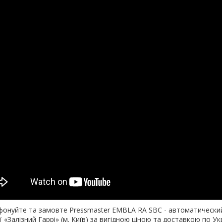
онуйте та замовте Pressmaster EMBLA RA SBC - автоматический 
ї «Залізний Гаррі» (м. Київ) за вигідною ціною та доставкою по 