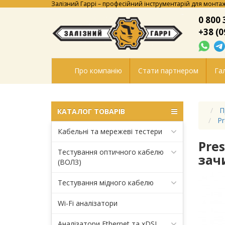
Залізний Гаррі – професійний інструментарій для монтаж
0 800 
+38 (0
Про компанію
Стати партнером
Гал
П
КАТАЛОГ ТОВАРІВ
Pr
Кабельні та мережеві тестери
Pre
Тестування оптичного кабелю
зач
(ВОЛЗ)
Тестування мідного кабелю
Wi-Fi аналізатори
Аналізатори Ethernet та xDSL