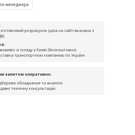
ти менеджера
:
зготівковий розрахунок (ціна на сайті вказана з
В)
ка:
мовивіз зі складу у Києві (безкоштовно)
ставка транспортною компанією по Україні
им запитом оперативно:
дберемо обладнання та аналоги
дамо технічну консультацію