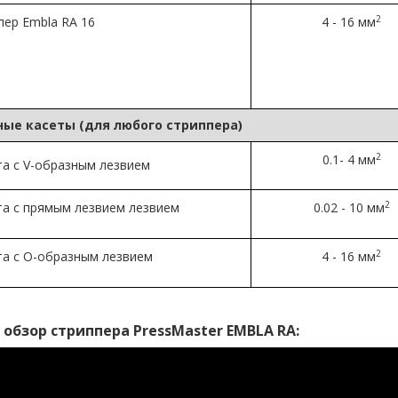
2
пер
Embla RA 16
4 - 16 мм
ые касеты (для любого стриппера)
2
0.1- 4 мм
та с V-образным лезвием
2
та с прямым лезвием лезвием
0.02 - 10 мм
2
та с O-образным лезвием
4 - 16 мм
 обзор стриппера PressMaster EMBLA RA: