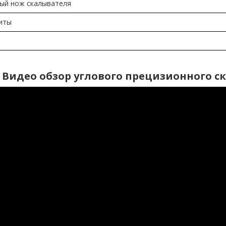
ый нож скалывателя
иты
Видео обзор углового прецизионного ск