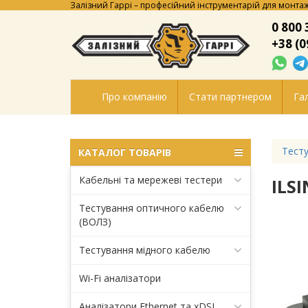
Залізний Гаррі – професійний інструментарій для монтаж
0 800 
+38 (0
Про компанію
Стати партнером
Гал
Тесту
КАТАЛОГ ТОВАРІВ
Кабельні та мережеві тестери
ILS
Тестування оптичного кабелю
(ВОЛЗ)
Тестування мідного кабелю
Wi-Fi аналізатори
Аналізатори Ethernet та xDSL