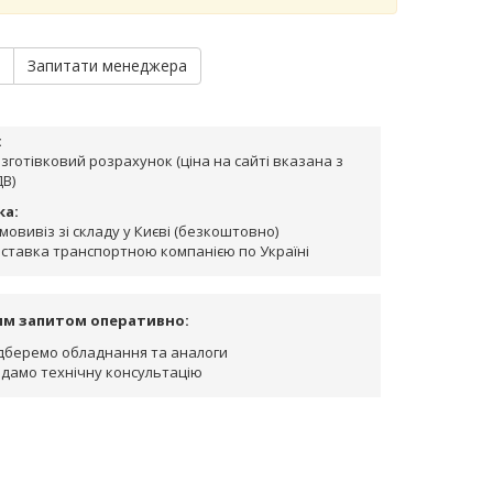
и
Запитати менеджера
:
зготівковий розрахунок (ціна на сайті вказана з
В)
ка:
мовивіз зі складу у Києві (безкоштовно)
ставка транспортною компанією по Україні
им запитом оперативно:
дберемо обладнання та аналоги
дамо технічну консультацію