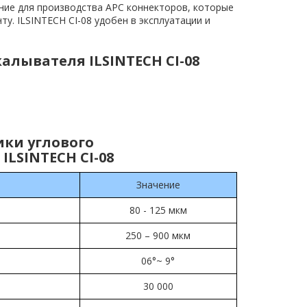
ние для производства APC коннекторов, которые
у. ILSINTECH CI-08 удобен в эксплуатации и
алывателя ILSINTECH CI-08
ики углового
LSINTECH CI-08
Значение
80 - 125 мкм
250 – 900 мкм
06°~ 9°
30 000