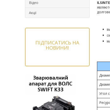
Відео
ILSINTE
являютс
долгове
Акції
в
с
м
ПІДПИСАТИСЬ НА
НОВИНИ!
Диаме
Диаме
Угол 
Ресур