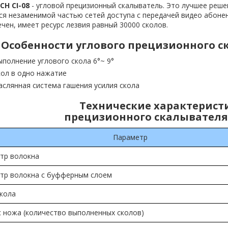
CH CI-08
- угловой прецизионный скалыватель. Это лучшее реше
я незаменимой частью сетей доступа с передачей видео абонент
чен, имеет ресурс лезвия равный 30000 сколов.
Особенности углового прецизионного ск
ыполнение углового скола 6°~ 9°
кол в одно нажатие
аслянная система гашения усилия скола
Технические характерист
прецизионного скалывателя I
Параметр
тр волокна
тр волокна с буфферным слоем
скола
с ножа (количество выполненных сколов)