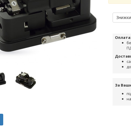
Знижк
Оплата
бе
ПД
Достав
са
до
За Ваш
пі
на