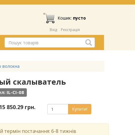
Кошик:
пусто
Вхід
Реєстрація
о волокна
нный скалыватель
л: IL-CI-08
15 850.29 грн.
Купити!
й термін постачання: 6-8 тижнів