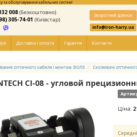
у та обслуговування кабельних систем!
332 008
(Безкоштовно)
Зворотний дзвінок
98) 305-74-01
(Київстар)
info@iron-harry.ua
узі
Доставка і оплата
Гарантія
Контакти
вання оптичного кабеля і монтаж ВОЛЗ
Сколювачі оптичног
INTECH CI-08 - угловой прецизио
Артику
Ціна:
2
Середні