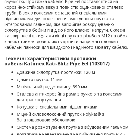
гнучкістю. Протяжка кабелю Pipe Eel поставляється на
корозійно-стійкому візку з повністю оцинкованої сталевої
труби. Візок з колесами оснащений спеціальними
підшипниками для полегшення змотування прутка та
інтегрованим гальмом, яке запобігає розкручуванню
склопрутка з бобіни під дією його власної напруги. Склеєні
та закріплені штифтами кінці прутка з різьбою М12 на обох
кінцях стрижня дозволяють кріпити напрямні головки і
кабельні панчохи для швидкого і надійного захвату кабелю.
Технічні характеристики протяжки
кабеля Katimex Kati-Blitz Pipe Eel (
103017
)
Довжина склопрутка-протяжки: 120 м
Діаметр прутка: 11 мм
Мінімальний радіус вигину: 390 мм
Сталева антикорозійна рама з ручкою та колесами
для транспортування
Котушка зі спеціальними підшипниками
Міцний скловолоконний пруток Polykat® з
багатошаровою оболонкою
Система розмотування прутка з вбудованим гальмом
Розтягуюче навантаження на руйнування прутка: 45