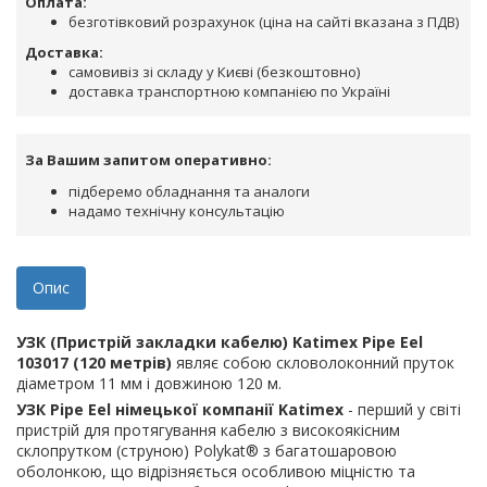
Оплата:
безготівковий розрахунок (ціна на сайті вказана з ПДВ)
Доставка:
самовивіз зі складу у Києві (безкоштовно)
доставка транспортною компанією по Україні
За Вашим запитом оперативно:
підберемо обладнання та аналоги
надамо технічну консультацію
Опис
УЗК (Пристрій закладки кабелю) Katimex Pipe Eel
103017 (120 метрів)
являє собою скловолоконний пруток
діаметром 11 мм і довжиною 120 м.
УЗК Pipe Eel німецької компанії Katimex
- перший у світі
пристрій для протягування кабелю з високоякісним
склопрутком (струною) Polykat® з багатошаровою
оболонкою, що відрізняється особливою міцністю та