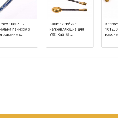
imex 108060 -
Katimex гибкие
Katimex
ельна панчоха з
направляющие для
101250
егрованим к...
УЗК Kati-Blitz
наконеч