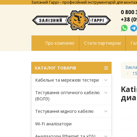
Залізний Гаррі – професійний інструментарій для монтаж
0 800 
+38 (0
Про компанію
Стати партнером
Гал
Закла
КАТАЛОГ ТОВАРІВ
15
Кабельні та мережеві тестери
Kat
Тестування оптичного кабелю
диа
(ВОЛЗ)
Тестування мідного кабелю
Wi-Fi аналізатори
Аналізатори Ethernet та xDSL