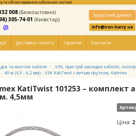
у та обслуговування кабельних систем!
332 008
(Безкоштовно)
Зворотний дзвінок
98) 305-74-01
(Київстар)
info@iron-harry.ua
узі
Доставка і оплата
Гарантія
Контакти
дка та монтаж кабеля
УЗК, пристрій закладки кабелю, склоп
 - 40 м (4,5 - 6,2 мм) - УЗК KatiTwist с витым прутком, Katimex
imex KatiTwist 101253 – комплект 
м. 4,5мм
Артику
Ціна:
2