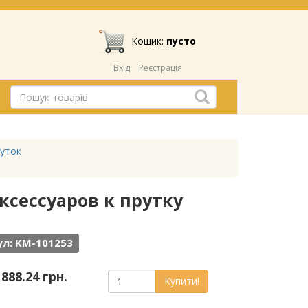
Кошик:
пусто
Вхід
Реєстрація
руток
аксессуаров к прутку
л: KM-101253
 888.24 грн.
Купити!