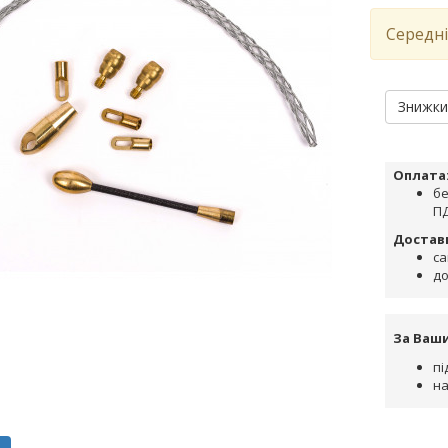
Середні
Знижк
Оплата
бе
ПД
Достав
са
до
За Ваш
пі
на