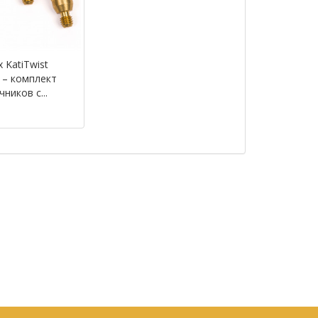
 KatiTwist
 – комплект
ников с...