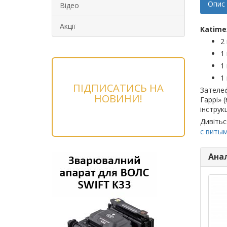
Опис
Відео
Акції
Katime
2
1
1
1
ПІДПИСАТИСЬ НА
Зателеф
НОВИНИ!
Гаррі» 
інструкц
Дивітьс
с витым
Ана