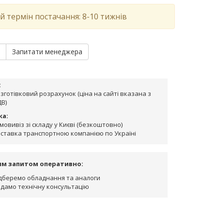
й термін постачання: 8-10 тижнів
и
Запитати менеджера
:
зготівковий розрахунок (ціна на сайті вказана з
В)
ка:
мовивіз зі складу у Києві (безкоштовно)
ставка транспортною компанією по Україні
им запитом оперативно:
дберемо обладнання та аналоги
дамо технічну консультацію