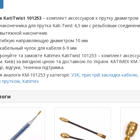
x KatiTwist 101253
– комплект аксессуаров к прутку диаметром 
 наконечника для прутка Kati-Twist 4,5 мм с резьбовым соединен
 вытяжной наконечник
 гибкую направляющую диаметром 10 мм
 кабельный чулок для кабеля 6-9 мм
онуйте та замовте Katimex KatiTwist 101253 – комплект аксессуа
(м. Київ) за вигідною ціною та доставкою по Україні. KATIMEX KM-
ії, відгуки, технічна підтримка.
я аналоги KM-101253 у категорії:
УЗК, пристрій закладки кабелю,
 прутком, Katimex
логи