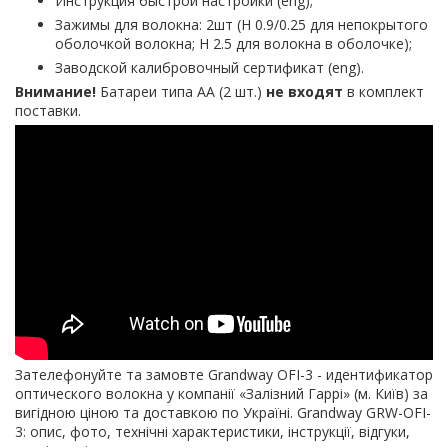
Инструкция быстрой настройки (eng);
Зажимы для волокна: 2шт (H 0.9/0.25 для непокрытого
оболочкой волокна; H 2.5 для волокна в оболочке);
Заводской калибровочный сертификат (eng).
Внимание!
Батареи типа АА (2 шт.)
не входят
в комплект
поставки.
Зателефонуйте та замовте Grandway OFI-3 - идентификатор
оптического волокна у компанії «Залізний Гаррі» (м. Київ) за
вигідною ціною та доставкою по Україні. Grandway GRW-OFI-
3: опис, фото, технічні характеристики, інструкції, відгуки,