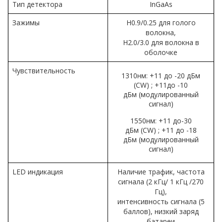
Тип детектора
InGaAs
Зажимы
H0.9/0.25 для голого
волокна,
H2.0/3.0 для волокна в
оболочке
Чувствительность
1310нм: +11 до -20 дБм
(CW) ; +11до -10
дБм (модулированный
сигнал)
1550нм: +11 до-30
дБм (CW) ; +11 до -18
дБм (модулированный
сигнал)
LED индикация
Наличие трафик, частота
сигнала (2 кГц/ 1 кГц /270
Гц),
интенсивность сигнала (5
баллов), низкий заряд
батареи