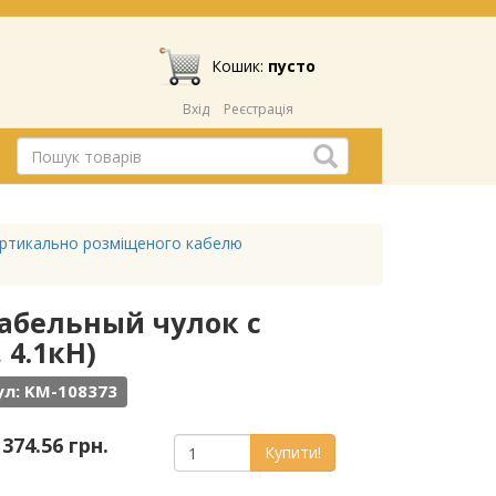
Кошик:
пусто
Вхід
Реєстрація
ертикально розміщеного кабелю
абельный чулок с
 4.1кН)
л: KM-108373
 374.56 грн.
Купити!