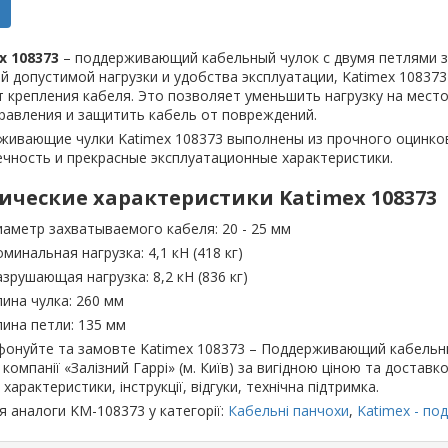
x 108373
– поддерживающий кабельный чулок с двумя петлями за
 допустимой нагрузки и удобства эксплуатации, Katimex 10837
 крепления кабеля. Это позволяет уменьшить нагрузку на мест
равления и защитить кабель от повреждений.
ивающие чулки Katimex 108373 выполнены из прочного оцинков
чность и прекрасные эксплуатационные характеристики.
ические характеристики Katimex 108373
иаметр захватываемого кабеля: 20 - 25 мм
оминальная нагрузка: 4,1 кН (418 кг)
азрушающая нагрузка: 8,2 кН (836 кг)
лина чулка: 260 мм
лина петли: 135 мм
онуйте та замовте Katimex 108373 – Поддерживающий кабельный
у компанії «Залізний Гаррі» (м. Київ) за вигідною ціною та достав
 характеристики, інструкції, відгуки, технічна підтримка.
я аналоги KM-108373 у категорії:
Кабельні панчохи
,
Katimex - по