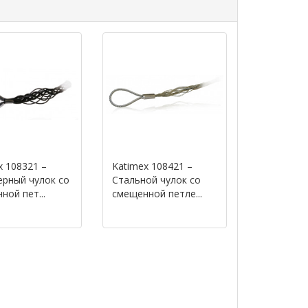
x 108321 –
Katimex 108421 –
рный чулок со
Стальной чулок со
ной пет...
смещенной петле...