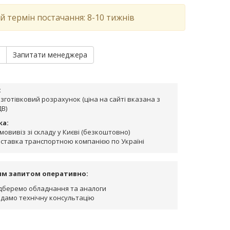
й термін постачання: 8-10 тижнів
и
Запитати менеджера
:
зготівковий розрахунок (ціна на сайті вказана з
В)
ка:
мовивіз зі складу у Києві (безкоштовно)
ставка транспортною компанією по Україні
им запитом оперативно:
дберемо обладнання та аналоги
дамо технічну консультацію