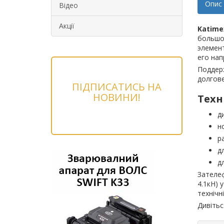
Опис
Відео
Акції
Katime
большой
элемент
его нап
Поддерж
долгове
ПІДПИСАТИСЬ НА
НОВИНИ!
Техн
д
н
р
д
д
Зателеф
4.1кН) 
технічні
Дивітьс