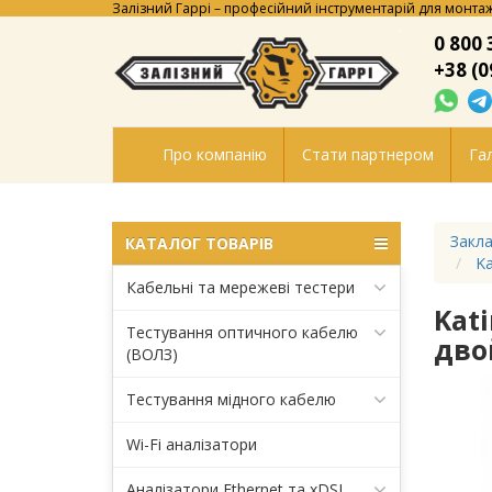
Залізний Гаррі – професійний інструментарій для монтаж
0 800 
+38 (0
Про компанію
Стати партнером
Гал
Закла
КАТАЛОГ ТОВАРІВ
Ka
Кабельні та мережеві тестери
Kat
Тестування оптичного кабелю
дво
(ВОЛЗ)
Тестування мідного кабелю
Wi-Fi аналізатори
Аналізатори Ethernet та xDSL