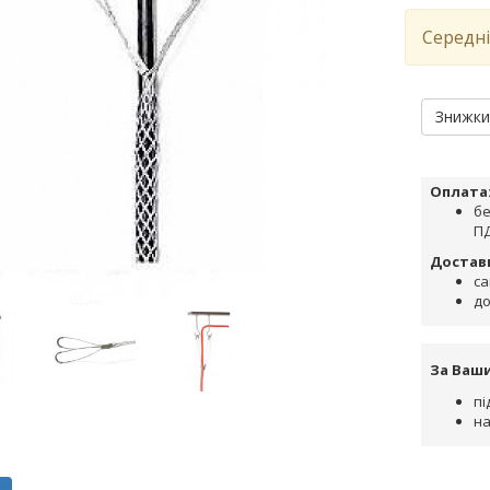
Середні
Знижк
Оплата
бе
ПД
Достав
са
до
За Ваш
пі
на