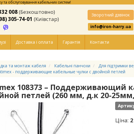
у та обслуговування кабельних систем!
332 008
(Безкоштовно)
Зворотний дзвінок
98) 305-74-01
(Київстар)
info@iron-harry.ua
узі
Доставка і оплата
Гарантія
Контакти
дка та монтаж кабеля
Кабельні панчохи
Для підтримки в
timex - поддерживающие кабельные чулки с двойной петлей
imex 108373 – Поддерживающий к
йной петлей (260 мм, д.к 20-25мм,
Артику
Ціна:
2