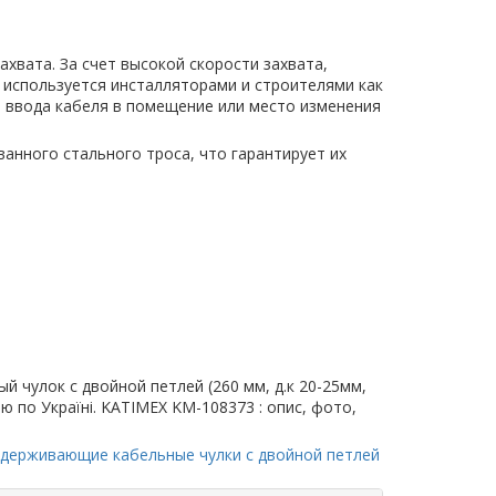
хвата. За счет высокой скорости захвата,
3 используется инсталляторами и строителями как
о ввода кабеля в помещение или место изменения
анного стального троса, что гарантирует их
 чулок с двойной петлей (260 мм, д.к 20-25мм,
кою по Україні. KATIMEX KM-108373 : опис, фото,
ддерживающие кабельные чулки с двойной петлей