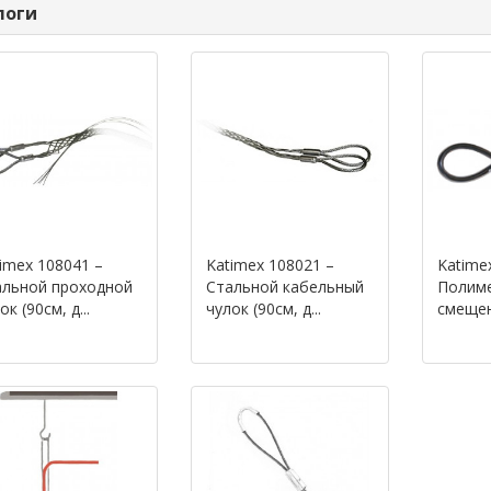
логи
imex 108041 –
Katimex 108021 –
Katime
альной проходной
Стальной кабельный
Полиме
ок (90см, д...
чулок (90см, д...
смещен