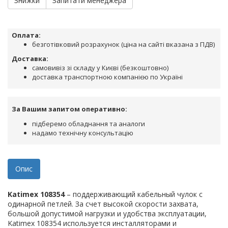
Знижки
Запитати менеджера
Оплата:
безготівковий розрахунок (ціна на сайті вказана з ПДВ)
Доставка:
самовивіз зі складу у Києві (безкоштовно)
доставка транспортною компанією по Україні
За Вашим запитом оперативно:
підберемо обладнання та аналоги
надамо технічну консультацію
Опис
Katimex 108354
– поддерживающий кабельный чулок с
одинарной петлей. За счет высокой скорости захвата,
большой допустимой нагрузки и удобства эксплуатации,
Katimex 108354 используется инсталляторами и