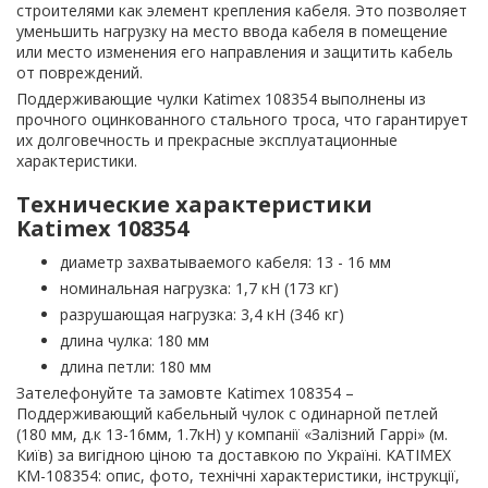
строителями как элемент крепления кабеля. Это позволяет
уменьшить нагрузку на место ввода кабеля в помещение
или место изменения его направления и защитить кабель
от повреждений.
Поддерживающие чулки Katimex 108354 выполнены из
прочного оцинкованного стального троса, что гарантирует
их долговечность и прекрасные эксплуатационные
характеристики.
Технические характеристики
Katimex 108354
диаметр захватываемого кабеля: 13 - 16 мм
номинальная нагрузка: 1,7 кН (173 кг)
разрушающая нагрузка: 3,4 кН (346 кг)
длина чулка: 180 мм
длина петли: 180 мм
Зателефонуйте та замовте Katimex 108354 –
Поддерживающий кабельный чулок с одинарной петлей
(180 мм, д.к 13-16мм, 1.7кН) у компанії «Залізний Гаррі» (м.
Київ) за вигідною ціною та доставкою по Україні. KATIMEX
KM-108354: опис, фото, технічні характеристики, інструкції,