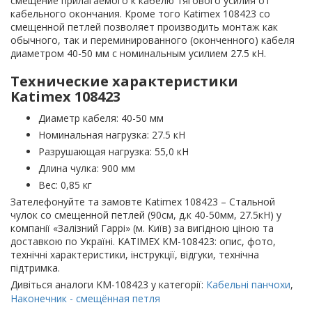
смещение прилагаемого к кабелю тягового усилия от
кабельного окончания. Кроме того Katimex 108423 со
смещенной петлей позволяет производить монтаж как
обычного, так и переминированного (оконченного) кабеля
диаметром 40-50 мм с номинальным усилием 27.5 кН.
Технические характеристики
Katimex 108423
Диаметр кабеля: 40-50 мм
Номинальная нагрузка: 27.5 кН
Разрушающая нагрузка: 55,0 кН
Длина чулка: 900 мм
Вес: 0,85 кг
Зателефонуйте та замовте Katimex 108423 – Стальной
чулок со смещенной петлей (90см, д.к 40-50мм, 27.5кН) у
компанії «Залізний Гаррі» (м. Київ) за вигідною ціною та
доставкою по Україні. KATIMEX KM-108423: опис, фото,
технічні характеристики, інструкції, відгуки, технічна
підтримка.
Дивіться аналоги KM-108423 у категорії:
Кабельні панчохи
,
Наконечник - смещённая петля