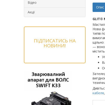
Відео
Опис
Акції
GLIT® 
Мастила
Нова фо
типів п
вимогам
ПІДПИСАТИСЬ НА
щільно 
НОВИНИ!
— воно 
містить
У
Ва
О
Зателеф
вигідно
технічн
Дивітьс
кабеля