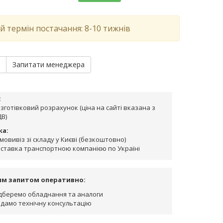
й термін постачання: 8-10 тижнів
и
Запитати менеджера
:
зготівковий розрахунок (ціна на сайті вказана з
В)
ка:
мовивіз зі складу у Києві (безкоштовно)
ставка транспортною компанією по Україні
им запитом оперативно:
дберемо обладнання та аналоги
дамо технічну консультацію