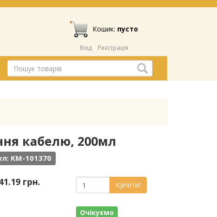
Кошик:
пусто
Вхід
Реєстрація
ання кабелю, 200мл
л: KM-101370
41.19 грн.
Купити!
Очікуємо