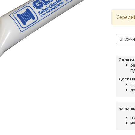
Середні
Знижк
Оплата
бе
ПД
Достав
са
до
За Ваш
пі
на