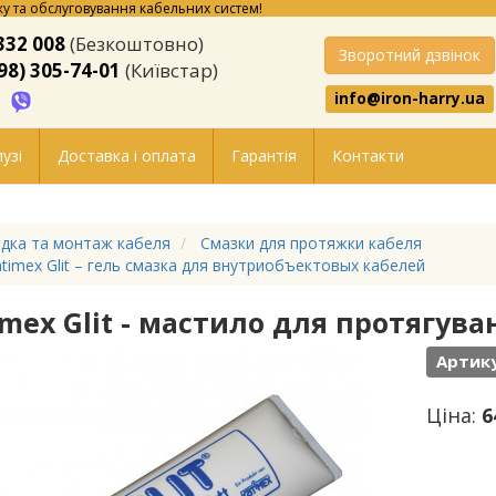
у та обслуговування кабельних систем!
332 008
(Безкоштовно)
Зворотний дзвінок
98) 305-74-01
(Київстар)
info@iron-harry.ua
узі
Доставка і оплата
Гарантія
Контакти
дка та монтаж кабеля
Смазки для протяжки кабеля
timex Glit – гель смазка для внутриобъектовых кабелей
imex Glit - мастило для протягув
Артику
Ціна:
6