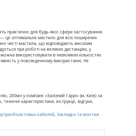
ть практично для будь-якої сфери застосування.
® — це оптимальне мастило для всіх поширених
чно чисті мастила, що відповідають високим
ується при роботі на великих дистанціях, у
о можна використовувати в невеликих кількостях
тивність у повсякденному використанні. Не
, 200мл у компанії «Залізний Гаррі» (м. Київ) за
технічні характеристики, інструкції, відгуки,
 внутриобъектовых кабелей
,
Закладка та монтаж