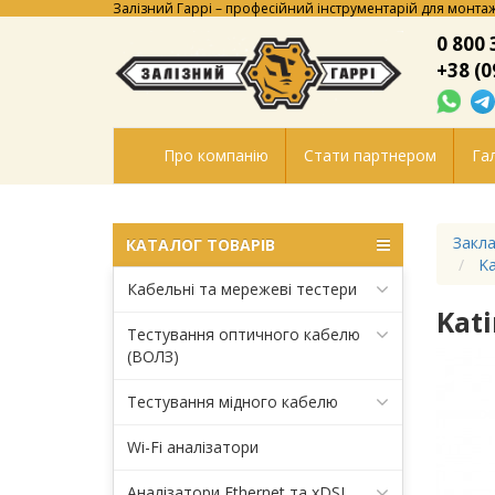
Залізний Гаррі – професійний інструментарій для монтаж
0 800 
+38 (0
Про компанію
Стати партнером
Гал
Закла
КАТАЛОГ ТОВАРІВ
Ka
Кабельні та мережеві тестери
Kat
Тестування оптичного кабелю
(ВОЛЗ)
Тестування мідного кабелю
Wi-Fi аналізатори
Аналізатори Ethernet та xDSL