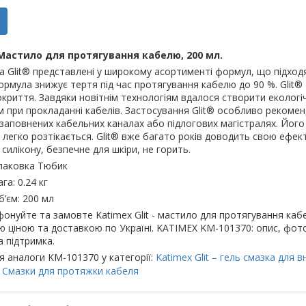
Мастило для протягування кабелю, 200 мл.
 Glit® представлені у широкому асортименті формул, що підходя
рмула знижує тертя під час протягування кабелю до 90 %. Glit
окриття. Завдяки новітнім технологіям вдалося створити екологі
 при прокладанні кабелів. Застосування Glit® особливо рекоменд
заповнених кабельних каналах або підлогових магістралях. Йог
легко розтікається. Glit® вже багато років доводить свою ефек
 силікону, безпечне для шкіри, не горить.
паковка Тюбик
га: 0.24 кг
б’єм: 200 мл
онуйте та замовте Katimex Glit - мастило для протягування кабелю
ю ціною та доставкою по Україні. KATIMEX KM-101370: опис, фото, 
а підтримка.
я аналоги KM-101370 у категорії:
Katimex Glit – гель смазка для
,
Смазки для протяжки кабеля