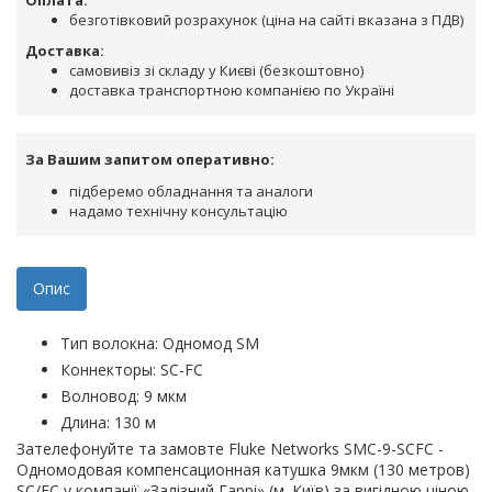
Оплата:
безготівковий розрахунок (ціна на сайті вказана з ПДВ)
Доставка:
самовивіз зі складу у Києві (безкоштовно)
доставка транспортною компанією по Україні
За Вашим запитом оперативно:
підберемо обладнання та аналоги
надамо технічну консультацію
Опис
Тип волокна: Одномод SM
Коннекторы: SC-FC
Волновод: 9 мкм
Длина: 130 м
Зателефонуйте та замовте Fluke Networks SMC-9-SCFC -
Одномодовая компенсационная катушка 9мкм (130 метров)
SC/FC у компанії «Залізний Гаррі» (м. Київ) за вигідною ціною