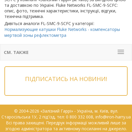
та доставкою по Україні. Fluke Networks FL-SMC-9-SCFC:
опис, фото, технічні характеристики, інструкції, відгуки,
технічна підтримка.
Дивіться аналоги FL-SMC-9-SCFC у категорії:
Нормализующие катушки Fluke Networks - компенсаторы
мертвой зоны рефлектометра
СМ. ТАКЖЕ
Мен
ПІДПИСАТИСЬ НА НОВИНИ!
© 2004-2026 «Залізний Гаррі» - Українa, м. Київ, вул.
Старосільська 1У, 2 під'їзд, тел: 0 800 332 008, info@iron-harry.ua
Всі права захищені. Передрук інформації можливий лише за
згодою адміністратора та активному посиланні на джерело.