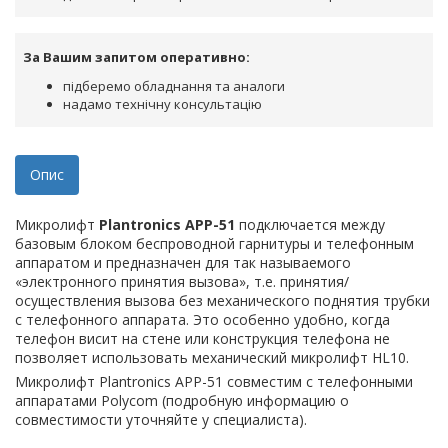
За Вашим запитом оперативно:
підберемо обладнання та аналоги
надамо технічну консультацію
Опис
Микролифт
Plantronics АР
P
-51
подключается между
базовым блоком беспроводной гарнитуры и телефонным
аппаратом и предназначен для так называемого
«электронного принятия вызова», т.е. принятия/
осуществления вызова без механического поднятия трубки
с телефонного аппарата. Это особенно удобно, когда
телефон висит на стене или конструкция телефона не
позволяет использовать механический микролифт HL10.
Микролифт Plantronics АРP-51 совместим с телефонными
аппаратами Polycom (подробную информацию о
совместимости уточняйте у специалиста).