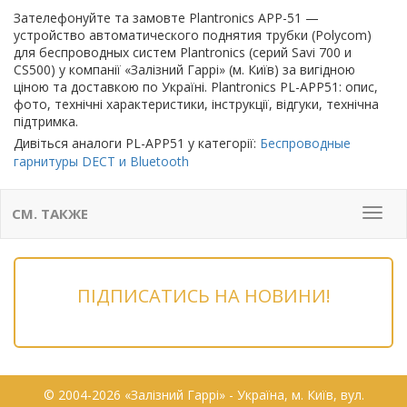
Зателефонуйте та замовте Plantronics APP-51 —
устройство автоматического поднятия трубки (Polycom)
для беспроводных систем Plantronics (серий Savi 700 и
CS500) у компанії «Залізний Гаррі» (м. Київ) за вигідною
ціною та доставкою по Україні. Plantronics PL-APP51: опис,
фото, технічні характеристики, інструкції, відгуки, технічна
підтримка.
Дивіться аналоги PL-APP51 у категорії:
Беспроводные
гарнитуры DECT и Bluetooth
СМ. ТАКЖЕ
Мен
ПІДПИСАТИСЬ НА НОВИНИ!
© 2004-2026 «Залізний Гаррі» - Українa, м. Київ, вул.