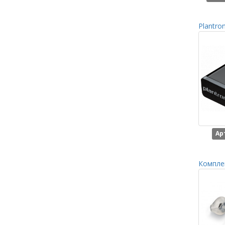
Plantro
Ар
Комплек