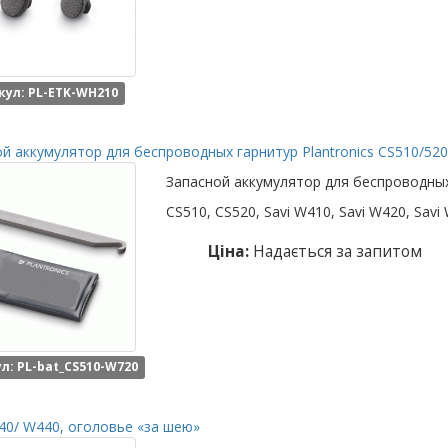
кул: PL-ETK-WH210
й аккумулятор для беспроводных гарнитур Plantronics CS510/520,
Запасной аккумулятор для беспроводных 
CS510, CS520, Savi W410, Savi W420, Savi
Ціна:
Надається за запитом
л: PL-bat_CS510-W720
40/ W440, оголовье «за шею»