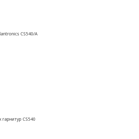
antronics CS540/A
 гарнитур CS540