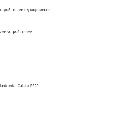
и устройствами одновременно
ыми устройствами
ntronics Calisto P620