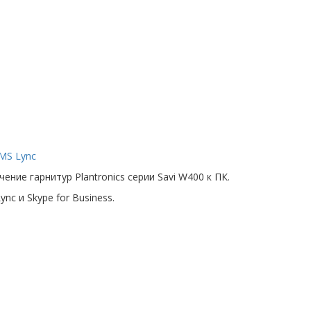
 MS Lync
ние гарнитур Plantronics серии Savi W400 к ПК.
nc и Skype for Business.