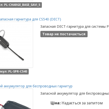
л: PL-CHARGE_BASE_SAVI_5
запасная гарнитура для CS540 (DECT)
Запасная DECT-гарнитура для системы Pl
Товар не постачається
кул: PL-SPR-C540
й аккумулятор для беспроводных гарнитур
Запасной аккумулятор для беспроводных
Ціна:
Надається за запитом