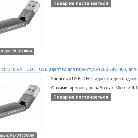
Товар не постачається
икул: PL-D100/A
nics D100/A - DECT-USB адаптер для гарнитур серии Savi 400, для
Запасной USB-DECT адаптер для подключе
Оптимизирован для работы с Microsoft Ly
Товар не постачається
кул: PL-D100/A-M