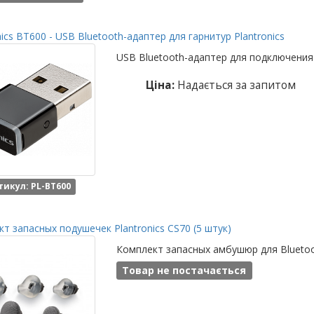
nics BT600 - USB Bluetooth-адаптер для гарнитур Plantronics
USB Bluetooth-адаптер для подключения 
Ціна:
Надається за запитом
тикул: PL-BT600
т запасных подушечек Plantronics CS70 (5 штук)
Комплект запасных амбушюр для Bluetoo
Товар не постачається