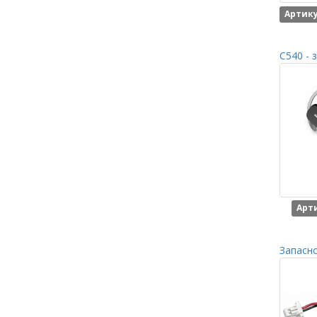
Артику
C540 - 
Арти
Запасно