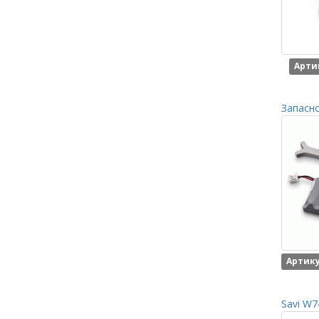
Арти
Запасно
Артику
Savi W7