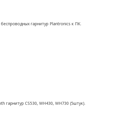
беспроводных гарнитур Plantronics к ПК.
th гарнитур CS530, WH430, WH730 (5штук).