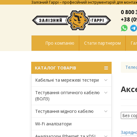
Залізний Гаррі – професійний інструментарій для монтаж
0 800 
+38 (0
Про компанію
Стати партнером
Гал
Телеф
КАТАЛОГ ТОВАРІВ
Кабельні та мережеві тестери
Акс
Тестування оптичного кабелю
(ВОЛЗ)
Тестування мідного кабелю
Wi-Fi аналізатори
Зарядно
Аналізатори Ethernet та xDSL