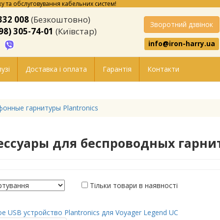
у та обслуговування кабельних систем!
332 008
(Безкоштовно)
Зворотний дзвінок
98) 305-74-01
(Київстар)
info@iron-harry.ua
узі
Доставка і оплата
Гарантія
Контакти
онные гарнитуры Plantronics
ессуары для беспроводных гарнит
Тільки товари в наявності
е USB устройство Plantronics для Voyager Legend UC