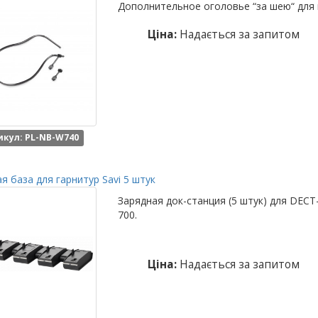
Дополнительное оголовье “за шею“ для г
Ціна:
Надається за запитом
икул: PL-NB-W740
я база для гарнитур Savi 5 штук
Зарядная док-станция (5 штук) для DECT-г
700.
Ціна:
Надається за запитом