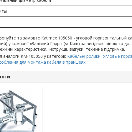
мальный диаметр кабеля
иты
онуйте та замовте Katimex 105050 - угловой горизонтальный к
ий) у компанії «Залізний Гаррі» (м. Київ) за вигідною ціною та д
ехнічні характеристики, інструкції, відгуки, технічна підтримка.
я аналоги KM-105050 у категорії:
Кабельні ролики
,
Угловые гори
собления для монтажа кабеля в траншеях
логи