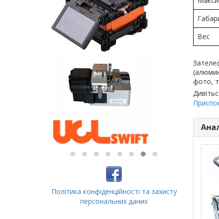
Макси
Габар
Вес
Зателеф
(алюмин
фото, т
Дивітьс
Приспо
Ана
Політика конфіденційності та захисту
персональних даних