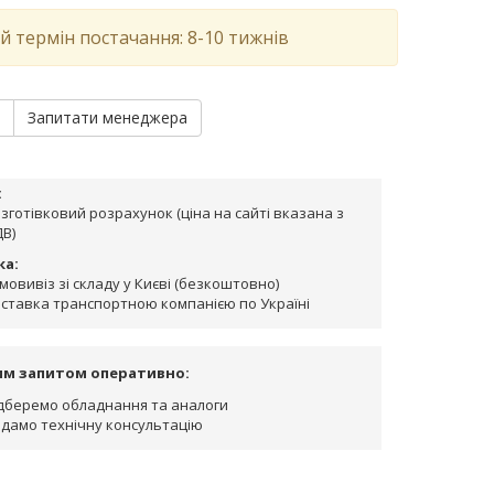
й термін постачання: 8-10 тижнів
и
Запитати менеджера
:
зготівковий розрахунок (ціна на сайті вказана з
В)
ка:
мовивіз зі складу у Києві (безкоштовно)
ставка транспортною компанією по Україні
им запитом оперативно:
дберемо обладнання та аналоги
дамо технічну консультацію