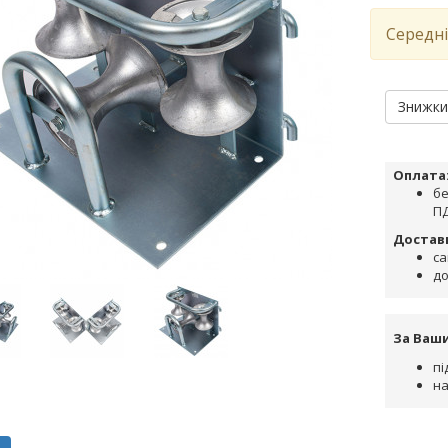
Середні
Знижк
Оплата
бе
ПД
Достав
са
до
За Ваш
пі
на