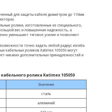
аченный для защиты кабеля диаметром до 110мм
екторах.
льные ролики, изготовленные из специального,
большой вес и повышенная надежность, а
енно уменьшают тяговое усилие и позволяют
 возможности точно задать любой радиус изгиба
вых кабельных роликов Katimex 105050 могут
ует никаких дополнительных принадлежностей и
кабельного ролика Katimex 105050
Значение
сталь
алюминий