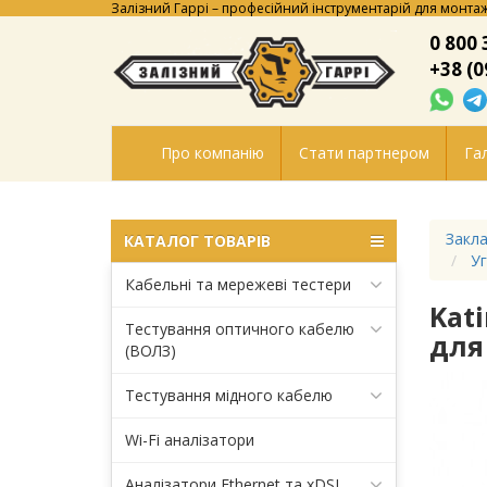
Залізний Гаррі – професійний інструментарій для монтаж
0 800 
+38 (0
Про компанію
Стати партнером
Гал
Закла
КАТАЛОГ ТОВАРІВ
Уг
Кабельні та мережеві тестери
Kat
Тестування оптичного кабелю
для
(ВОЛЗ)
Тестування мідного кабелю
Wi-Fi аналізатори
Аналізатори Ethernet та xDSL