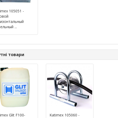
imex 105051 -
ловой
ризонтальный
ельный ...
тні товари
imex Glit F100-
Katimex 105060 -