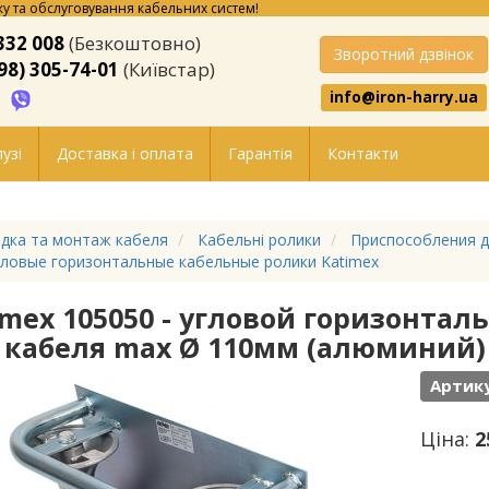
у та обслуговування кабельних систем!
332 008
(Безкоштовно)
Зворотний дзвінок
98) 305-74-01
(Київстар)
info@iron-harry.ua
узі
Доставка і оплата
Гарантія
Контакти
дка та монтаж кабеля
Кабельні ролики
Приспособления д
ловые горизонтальные кабельные ролики Katimex
imex 105050 - угловой горизонта
 кабеля max Ø 110мм (алюминий)
Артику
Ціна:
2