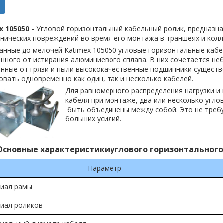
x 105050 -
Угловой горизонтальный кабельный ролик, предназн
нических повреждений во время его монтажа в траншеях и колл
нные до мелочей Katimex 105050 угловые горизонтальные кабе
нного от истирания алюминиевого сплава. В них сочетается не
нные от грязи и пыли высококачественные подшипники существ
вать одновременно как один, так и несколько кабелей.
Для равномерного распределения нагрузки и
кабеля при монтаже, два или несколько угло
быть объединены между собой. Это не треб
больших усилий.
Основные характеристикиуглового горизонтального 
Параметр
иал рамы
иал роликов