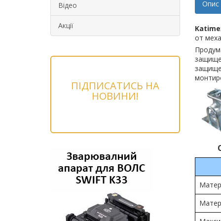
Опис
Відео
Акції
Katime
от меха
Продума
защище
защище
монтиро
ПІДПИСАТИСЬ НА
НОВИНИ!
Матер
Матер