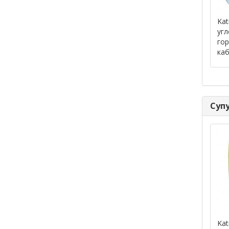
Kat
уг
го
каб
Супу
Kat