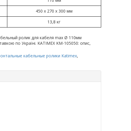
110 мм
450 x 270 x 300 мм
13,8 кг
абельный ролик для кабеля max Ø 110мм
оставкою по Україні. KATIMEX KM-105050: опис,
зонтальные кабельные ролики Katimex
,