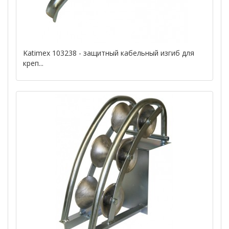
Katimex 103238 - защитный кабельный изгиб для
креп...