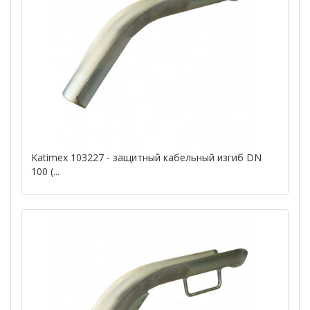
Katimex 103227 - защитный кабельный изгиб DN
100 (...