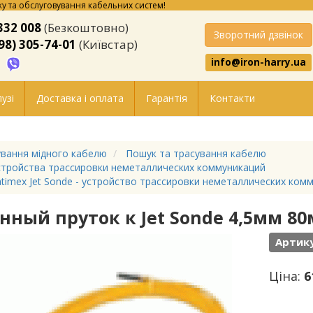
у та обслуговування кабельних систем!
332 008
(Безкоштовно)
Зворотний дзвінок
98) 305-74-01
(Київстар)
info@iron-harry.ua
узі
Доставка і оплата
Гарантія
Контакти
вання мідного кабелю
Пошук та трасування кабелю
тройства трассировки неметаллических коммуникаций
timex Jet Sonde - устройство трассировки неметаллических ком
нный пруток к Jet Sonde 4,5мм 80
Артику
Ціна:
6