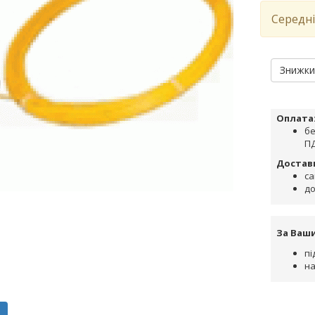
Середні
Знижк
Оплата
бе
ПД
Достав
са
до
За Ваш
пі
на