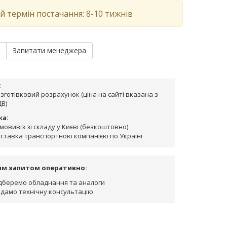
й термін постачання: 8-10 тижнів
и
Запитати менеджера
:
зготівковий розрахунок (ціна на сайті вказана з
В)
ка:
мовивіз зі складу у Києві (безкоштовно)
ставка транспортною компанією по Україні
им запитом оперативно:
дберемо обладнання та аналоги
дамо технічну консультацію