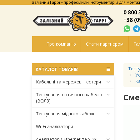
Залізний Гаррі – професійний інструментарій для монтаж
0 800 
+38 (0
Про компанію
Стати партнером
Гал
Тесту
КАТАЛОГ ТОВАРІВ
Ус
Ka
Кабельні та мережеві тестери
Тестування оптичного кабелю
Сме
(ВОЛЗ)
Тестування мідного кабелю
Wi-Fi аналізатори
Аналізатори Ethernet та xDSL