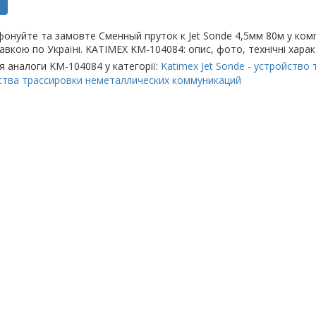
онуйте та замовте Сменный пруток к Jet Sonde 4,5мм 80м у компан
авкою по Україні. KATIMEX KM-104084: опис, фото, технічні характе
я аналоги KM-104084 у категорії:
Katimex Jet Sonde - устройств
ства трассировки неметаллических коммуникаций