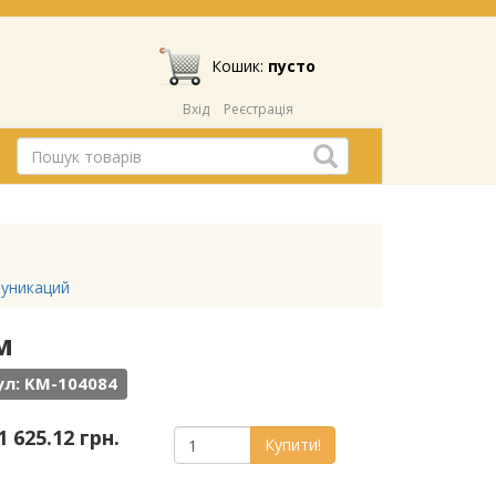
Кошик:
пусто
Вхід
Реєстрація
муникаций
м
л: KM-104084
1 625.12 грн.
Купити!