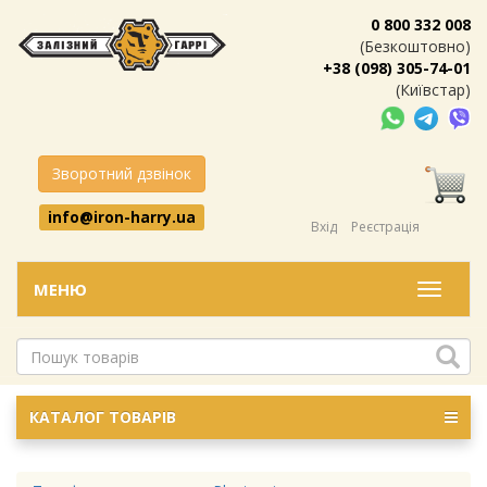
0 800 332 008
(Безкоштовно)
+38 (098) 305-74-01
(Київстар)
Зворотний дзвінок
info@iron-harry.ua
Вхід
Реєстрація
МЕНЮ
Меню
КАТАЛОГ ТОВАРІВ