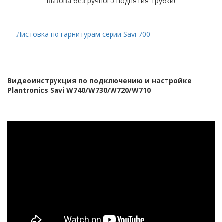
вызова без ручного поднятия трубки!
Листовка по гарнитурам серии Savi 700
Видеоинструкция по подключению и настройке
Plantronics Savi W740/W730/W720/W710