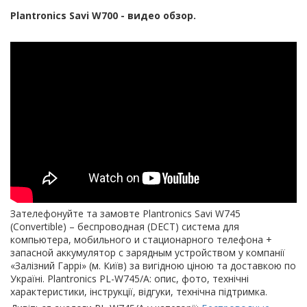
Plantronics Savi W700 - видео обзор.
Зателефонуйте та замовте Plantronics Savi W745
(Convertible) – беспроводная (DECT) система для
компьютера, мобильного и стационарного телефона +
запасной аккумулятор с зарядным устройством у компанії
«Залізний Гаррі» (м. Київ) за вигідною ціною та доставкою по
Україні. Plantronics PL-W745/A: опис, фото, технічні
характеристики, інструкції, відгуки, технічна підтримка.