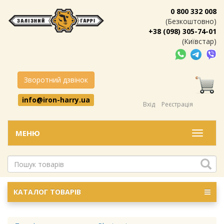
0 800 332 008
(Безкоштовно)
+38 (098) 305-74-01
(Київстар)
Зворотний дзвінок
info@iron-harry.ua
Вхід
Реєстрація
МЕНЮ
Меню
КАТАЛОГ ТОВАРІВ