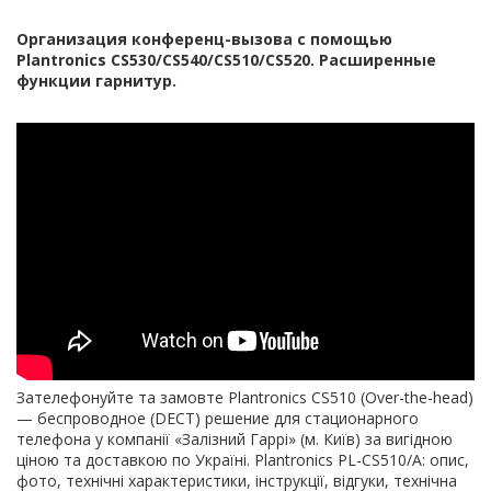
Организация конференц-вызова с помощью
Plantronics CS530/CS540/CS510/CS520. Расширенные
функции гарнитур.
Зателефонуйте та замовте Plantronics CS510 (Over-the-head)
— беспроводное (DECT) решение для стационарного
телефона у компанії «Залізний Гаррі» (м. Київ) за вигідною
ціною та доставкою по Україні. Plantronics PL-CS510/A: опис,
фото, технічні характеристики, інструкції, відгуки, технічна