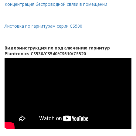
Концентрация беспроводной связи в помещении
Листовка по гарнитурам серии CS500
Видеоинструкция по подключению гарнитур
Plantronics CS530/CS540/CS510/CS520